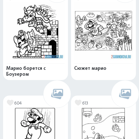
Марио борется с
Сюжет марио
Боузером
604
613