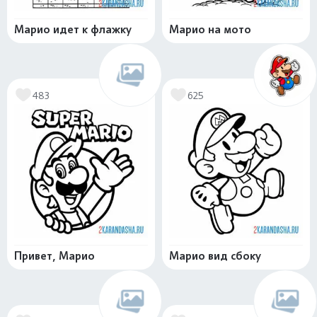
Марио идет к флажку
Марио на мото
483
625
Привет, Марио
Марио вид сбоку