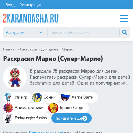
Вход
Регистрация
Главная
Раскраски
Для детей
Марио
Раскраски Марио (Супер-Марио)
В разделе
76 раскрасок Марио
для детей.
Распечатать раскраски Супер-Марио для детей
бесплатно для детей. Одна из популярных игр
теперь на раскрасках Супер-Марио со всеми
персонажами: Боузер, Луиджи, Принцесса
Из игр
Соник
Хагги Вагги
Пич, Йоши, Валуиджи, Принцесса Дейзи,
Боузер-младший. Какой ваш любимый герой
Аниматроники
Браво Старс
среди персонажей раскраски Супер-Марио?
Friday night funkin
показать еще
Сортировка:
Рекомендуемые
Новые
Популярные