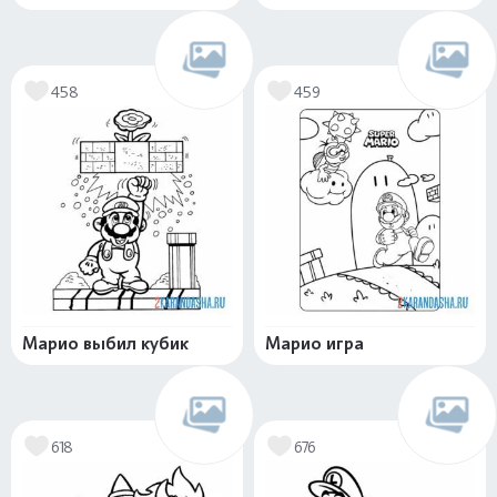
458
459
Марио выбил кубик
Марио игра
618
676