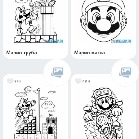
Марио труба
Марио маска
379
489