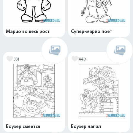
Марио во весь рост
Супер-марио поет
331
440
Боузер смеется
Боузер напал