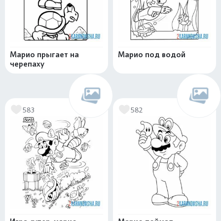
Марио прыгает на
Марио под водой
черепаху
583
582