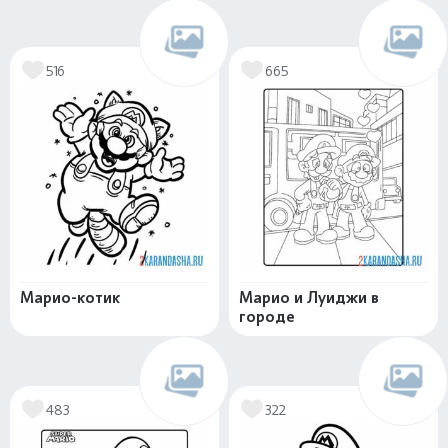
516
665
Марио-котик
Марио и Луиджи в
городе
483
322