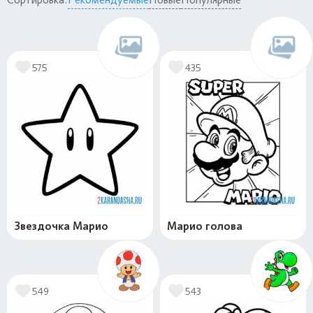
575
435
Звездочка Марио
Марио голова
549
543