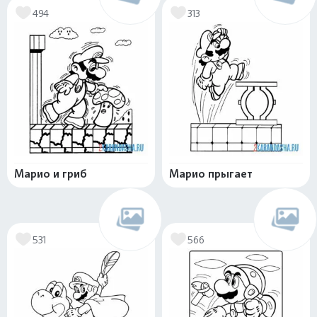
494
313
Марио и гриб
Марио прыгает
531
566