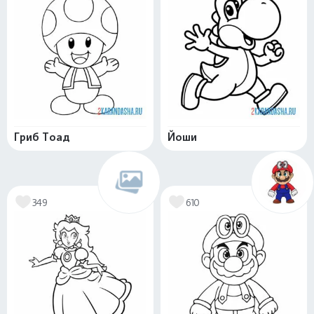
Гриб Тоад
Йоши
349
610