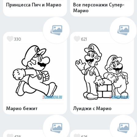
Принцесса Пич и Марио
Все персонажи Супер-
Марио
330
621
Марио бежит
Луиджи с Марио
478
624