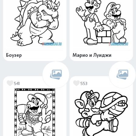
Боузер
Марио и Луиджи
541
553