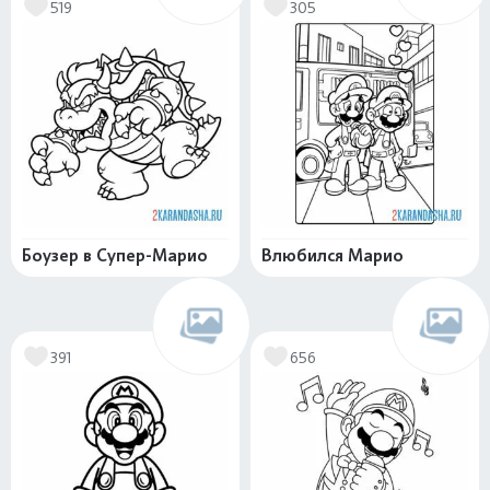
519
305
Боузер в Супер-Марио
Влюбился Марио
391
656