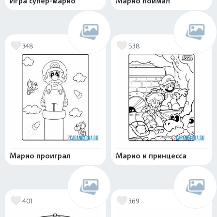
Игра супер-марио
Марио поймал
348
538
Марио проиграл
Марио и принцесса
401
369