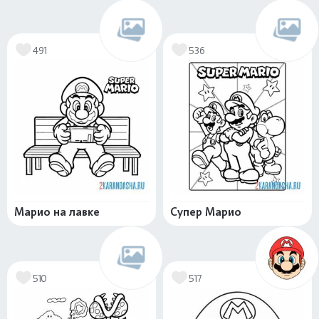
491
536
Марио на лавке
Супер Марио
510
517