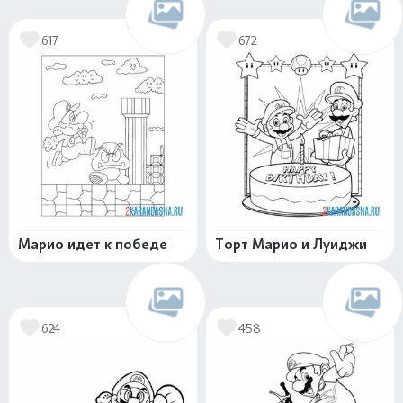
617
672
Марио идет к победе
Торт Марио и Луиджи
624
458