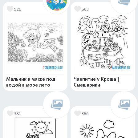
520
563
Мальчик в маске под
Чаепитие у Кроша |
водой в море лето
Смешарики
381
366