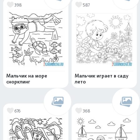
398
587
Мальчик на море
Мальчик играет в саду
снорклинг
лето
676
368