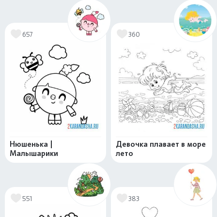
657
360
Нюшенька |
Девочка плавает в море
Малышарики
лето
551
383