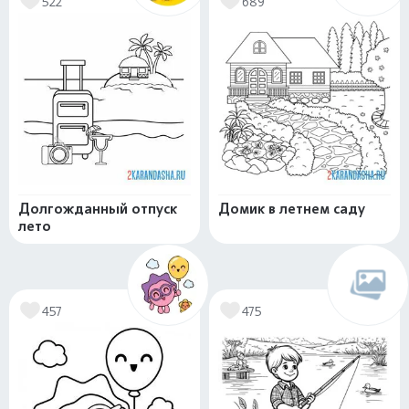
522
689
Долгожданный отпуск
Домик в летнем саду
лето
457
475