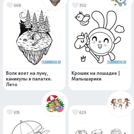
668
350
Волк воет на луну,
Крошик на лошадке |
каникулы в палатке.
Малышарики
Лето
676
629