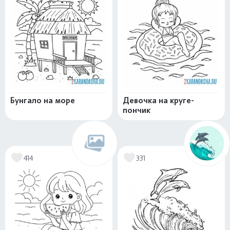
Бунгало на море
Девочка на круге-
пончик
414
331