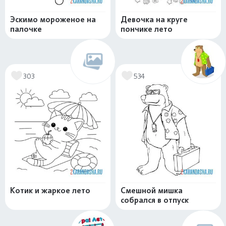
Эскимо мороженое на
Девочка на круге
палочке
пончике лето
303
534
Котик и жаркое лето
Смешной мишка
собрался в отпуск