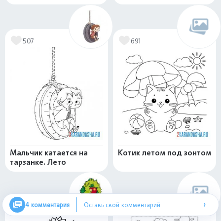
507
691
Мальчик катается на
Котик летом под зонтом
тарзанке. Лето
›
4 комментария
Оставь свой комментарий
460
510