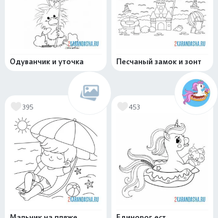
Одуванчик и уточка
Песчаный замок и зонт
395
453
Мальчик на пляже
Единорог ест