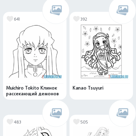
641
392
Muichiro Tokito Клинок
Kanao Tsuyuri
рассекающий демонов
483
505