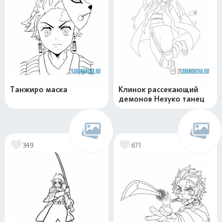
Танжиро маска
Клинок рассекающий
демонов Незуко танец
349
671