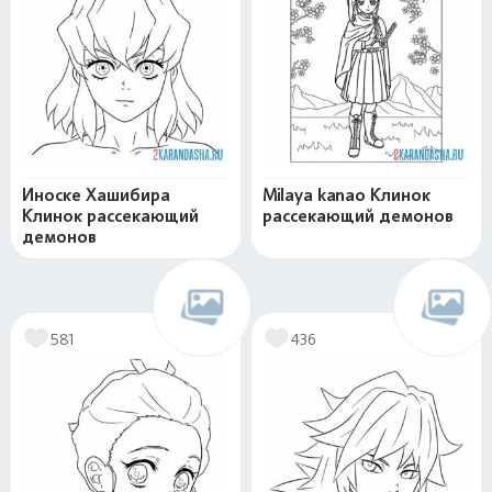
Иноске Хашибира
Milaya kanao Клинок
Клинок рассекающий
рассекающий демонов
демонов
581
436