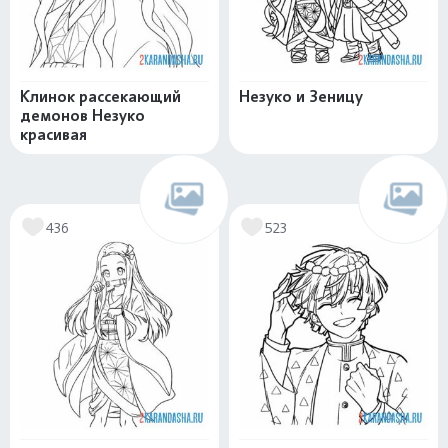
Клинок рассекающий
Незуко и Зеницу
демонов Незуко
красивая
436
523