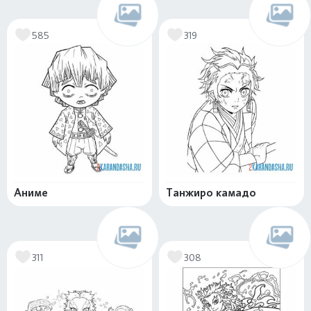
585
319
Аниме
Танжиро камадо
311
308