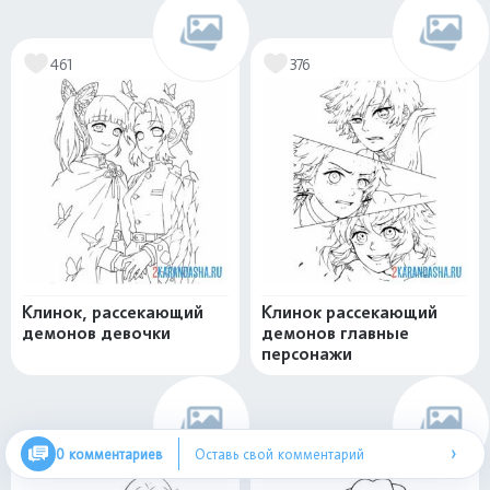
461
376
Клинок, рассекающий
Клинок рассекающий
демонов девочки
демонов главные
персонажи
›
0 комментариев
Оставь свой комментарий
426
571