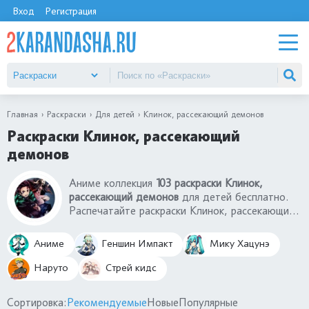
Вход
Регистрация
Главная
Раскраски
Для детей
Клинок, рассекающий демонов
Раскраски Клинок, рассекающий
демонов
Аниме коллекция
103 раскраски Клинок,
рассекающий демонов
для детей бесплатно.
Распечатайте раскраски Клинок, рассекающий
демонов на А4 бесплатно. Вы найдете всех
персонажей на раскрасках Клинок,
Аниме
Геншин Импакт
Мику Хацунэ
рассекающий демонов: Танджиро Камадо,
Незуко Камадо, Иноске Хашибира, Зеницу
Наруто
Стрей кидс
Агацума, Мудзан Кибуцуджи и другие.
Качественные раскраски Клинок, рассекающий
Сортировка:
Рекомендуемые
Новые
Популярные
демонов.