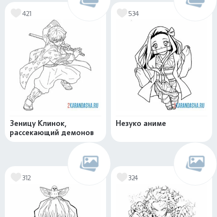
421
534
Зеницу Клинок,
Незуко аниме
рассекающий демонов
312
324