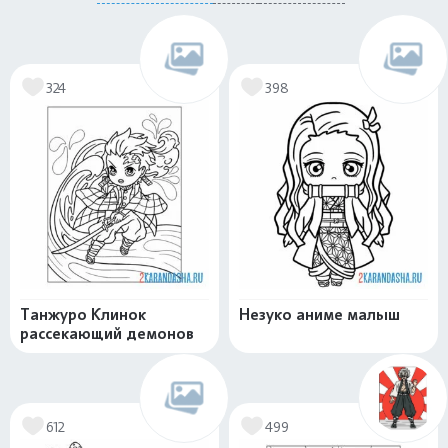
324
398
Танжуро Клинок
Незуко аниме малыш
рассекающий демонов
612
499