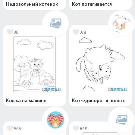
Недовольный котенок
Кот потягивается
361
378
Кошка на машине
Кот-единорог в полете
565
648