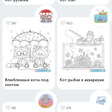
347
450
Влюбленные коты под
Кот-рыбак в аквариуме
зонтом
410
674