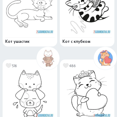
Кот ушастик
Кот с клубком
516
486