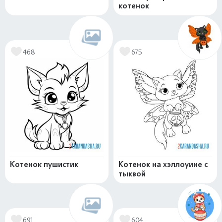
котенок
468
675
Котенок пушистик
Котенок на хэллоуине с
тыквой
691
604