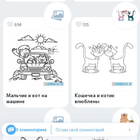
694
515
Мальчик и кот на
Кошечка и котик
машине
влюблены
›
0 комментариев
Оставь свой комментарий
643
401