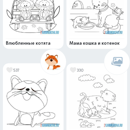
Влюбленные котята
Мама кошка и котенок
537
330