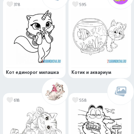
378
595
Кот единорог милашка
Котик и аквариум
618
558