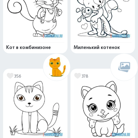
Кот в комбинизоне
Миленький котенок
356
378