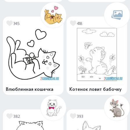
345
418
Влюбленная кошечка
Котенок ловит бабочку
382
393