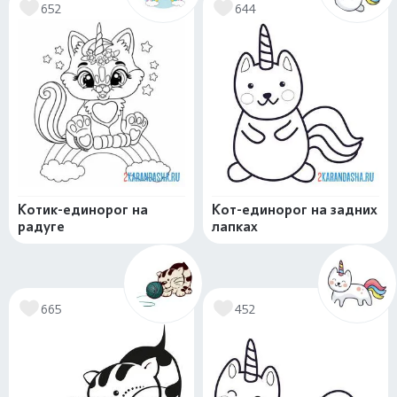
652
644
Котик-единорог на
Кот-единорог на задних
радуге
лапках
665
452