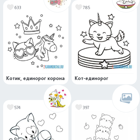
633
785
Котик, единорог корона
Кот-единорог
574
397