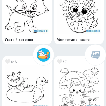
Усатый котенок
Мяк котик в чашке
648
691