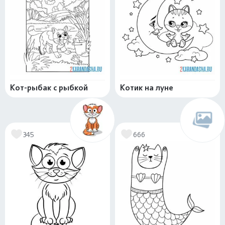
Кот-рыбак с рыбкой
Котик на луне
345
666