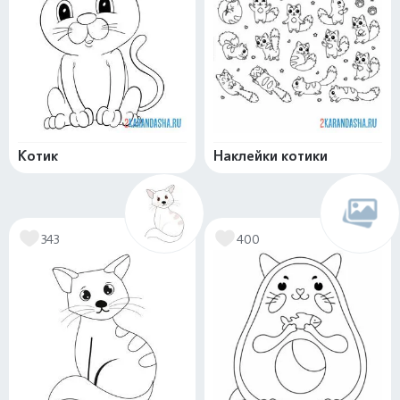
Котик
Наклейки котики
343
400