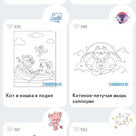
535
394
Кот и кошка в лодке
Котенок-летучая мышь
хэллоуин
367
562