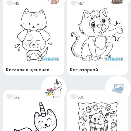
516
667
Котенок и щеночек
Кот озорной
572
530