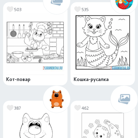
503
535
Кот-повар
Кошка-русалка
387
462