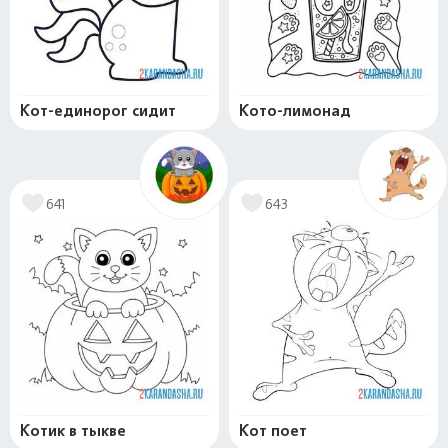
Кот-единорог сидит
Кото-лимонад
641
643
Котик в тыкве
Кот поет