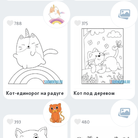
788
375
Кот-единорог на радуге
Кот под деревом
393
480