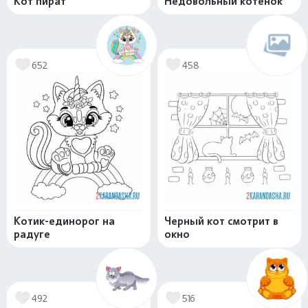
Кот пират
Недовольный котенок
652
458
Котик-единорог на
Черный кот смотрит в
радуге
окно
492
516