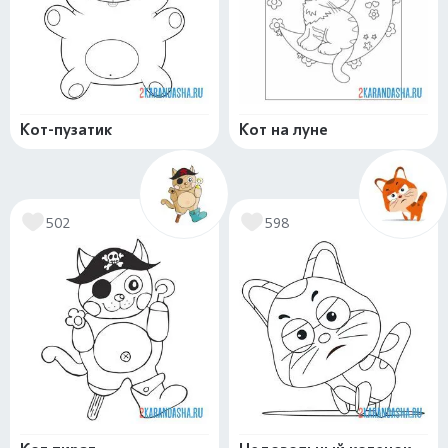
Кот-пузатик
Кот на луне
502
598