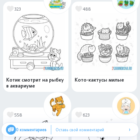
323
488
Котик смотрит на рыбку
Кото-кактусы милые
в аквариуме
558
623
›
0 комментариев
Оставь свой комментарий