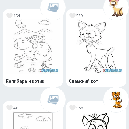
454
539
Капибара и котик
Сиамский кот
418
566