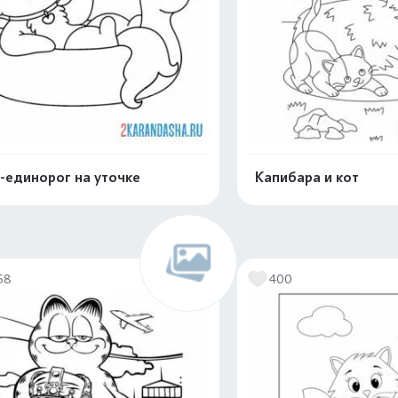
-единорог на уточке
Капибара и кот
Распечатать и скачать
Распечатать и 
58
400