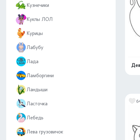
Кузнечики
Куклы ЛОЛ
Курицы
Лабубу
Лада
Дев
Ламборгини
Ландыши
6
Ласточка
Лебедь
Лева грузовичок