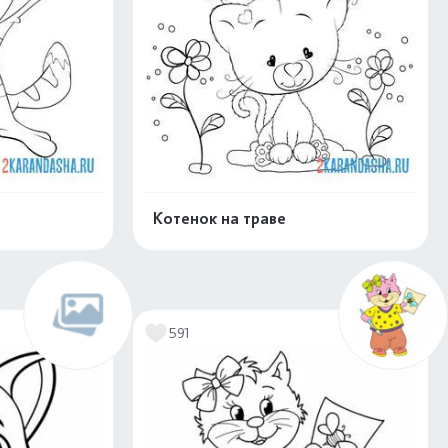
Котенок на траве
скачать
Распечатать и скачать
591