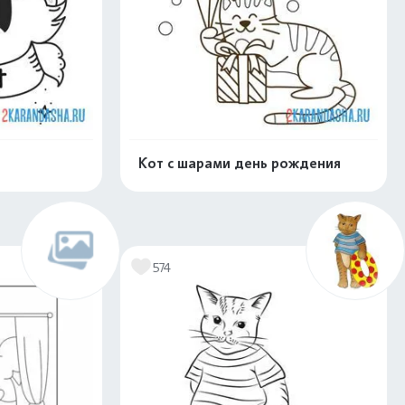
Кот с шарами день рождения
скачать
Распечатать и скачать
574