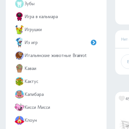
Зубы
Игра в кальмара
Игрушки
Нет
Из игр
Итальянские животные Brainrot
Каваи
Кактус
Капибара
4
Кисси Мисси
Клоун