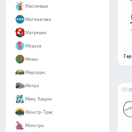
Масленица
Математика
Матрешки
Медуза
Га
Мемы
Мерседес
Метро
3
Мику Хацунэ
Монстр-Трак
Монстры