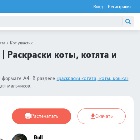
Вход
Регистрация
ята
Кот ушастик
| Раскраски коты, котята и
 формате А4. В разделе
«раскраски котята, коты, кошки»
для мальчиков.
Распечатать
Скачать
Bull