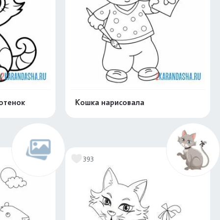
отенок
Кошка нарисовала
скачать
Распечатать и скачать
393