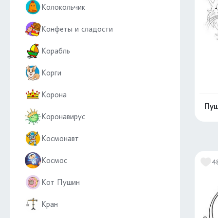
Колокольчик
Конфеты и сладости
Корабль
Корги
Корона
Пуш
Коронавирус
Космонавт
Космос
4
Кот Пушин
Кран