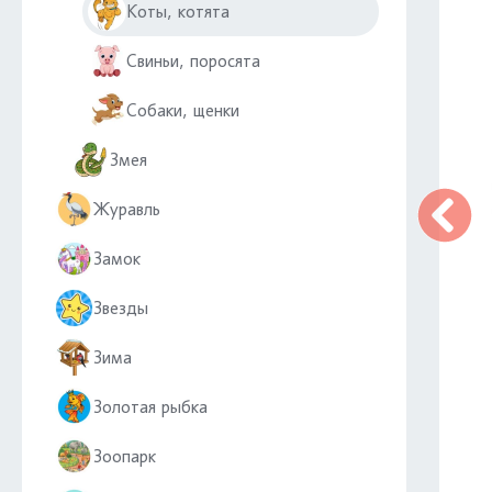
Коты, котята
Свиньи, поросята
Собаки, щенки
Змея
Журавль
Замок
Звезды
Зима
Золотая рыбка
Зоопарк