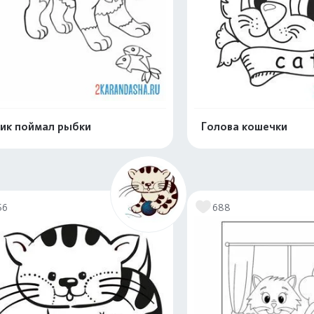
ик поймал рыбки
Голова кошечки
Распечатать и скачать
Распечатать и 
56
688