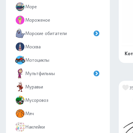
Море
Мороженое
Морские обитатели
Москва
Кот
Мотоциклы
Мультфильмы
Муравьи
3
Мусоровоз
Мяч
Наклейки