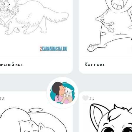
истый кот
Кот поет
Распечатать и скачать
Распечатать и 
80
313