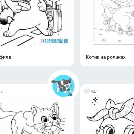
рфилд
Котик на роликах
Распечатать и скачать
Распечатать и 
33
427