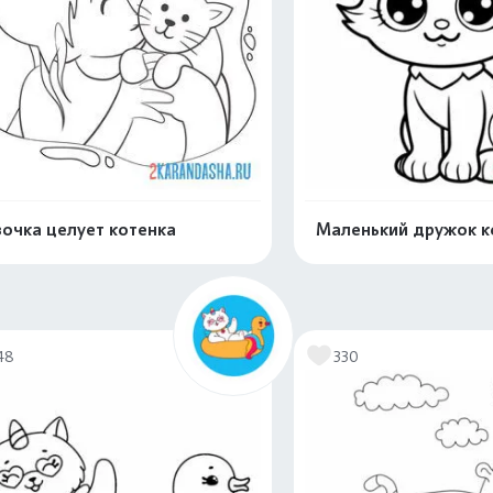
очка целует котенка
Маленький дружок к
Распечатать и скачать
Распечатать и 
48
330