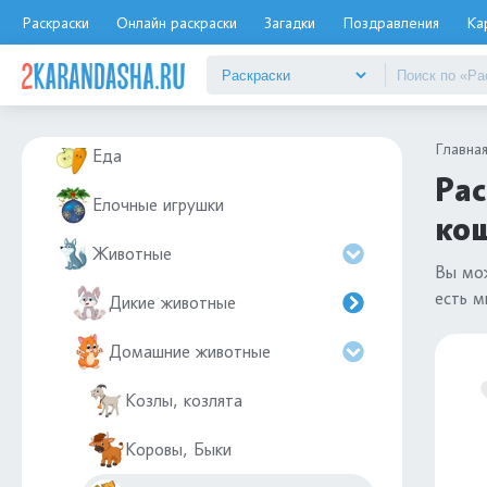
Дымковская игрушка
Раскраски
Онлайн раскраски
Загадки
Поздравления
Ка
Дюймовочка
Дятел
Главна
Еда
Рас
Елочные игрушки
ко
Животные
Вы мо
есть м
Дикие животные
Домашние животные
Козлы, козлята
Коровы, Быки