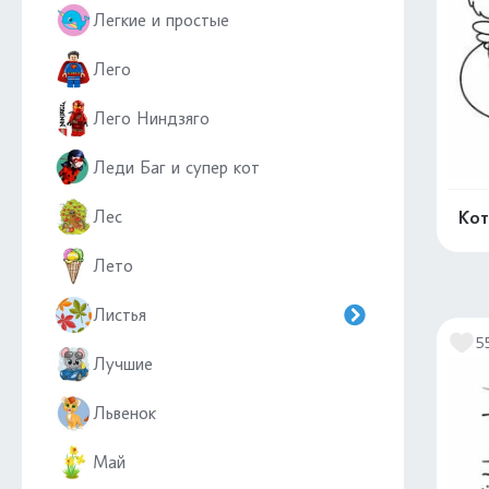
Легкие и простые
Лего
Лего Ниндзяго
Леди Баг и супер кот
Лес
Кот
Лето
Листья
5
Лучшие
Львенок
Май