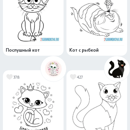
Послушный кот
Кот с рыбкой
378
427