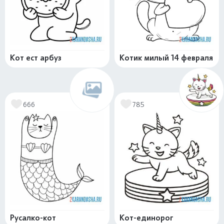
Кот ест арбуз
Котик милый 14 февраля
666
785
Русалко-кот
Кот-единорог