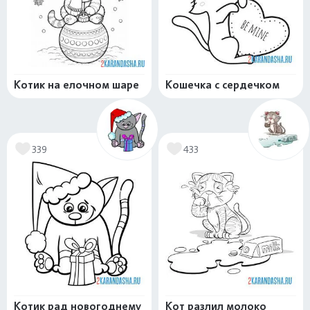
Котик на елочном шаре
Кошечка с сердечком
339
433
Котик рад новогоднему
Кот разлил молоко