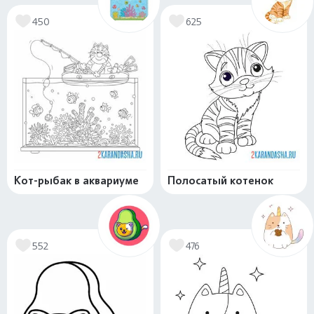
450
625
Кот-рыбак в аквариуме
Полосатый котенок
552
476