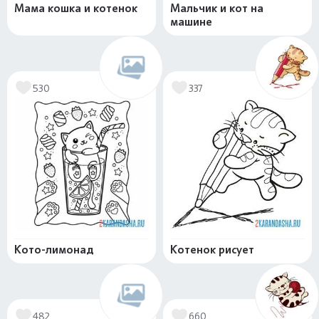
Мама кошка и котенок
Мальчик и кот на
машине
530
337
Кото-лимонад
Котенок рисует
482
660