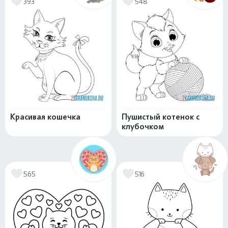
393
548
Красивая кошечка
Пушистый котенок с
клубочком
565
516