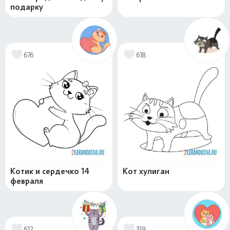
подарку
676
618
Котик и сердечко 14
Кот хулиган
февраля
612
319