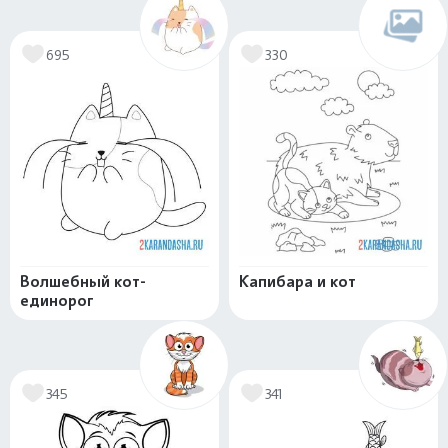
695
330
Волшебный кот-
Капибара и кот
единорог
345
341