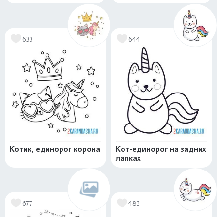
633
644
Котик, единорог корона
Кот-единорог на задних
лапках
677
483