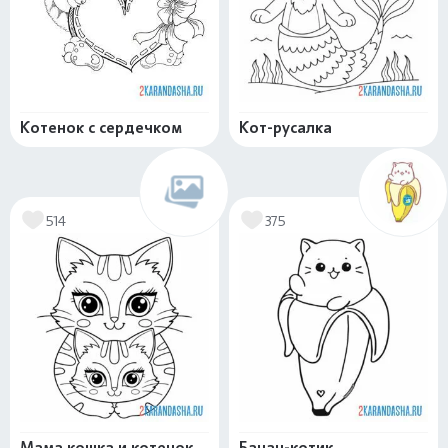
Котенок с сердечком
Кот-русалка
514
375
Мама кошка и котенок
Банан-котик