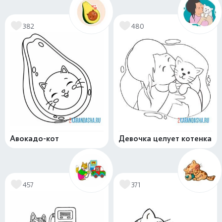
382
480
Авокадо-кот
Девочка целует котенка
457
371