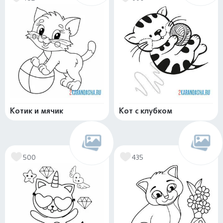
Котик и мячик
Кот с клубком
500
435