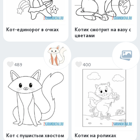
Кот-единорог в очках
Котик смотрит на вазу с
цветами
489
400
Кот с пушистым хвостом
Котик на роликах