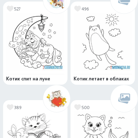
527
496
Котик спит на луне
Котик летает в облаках
389
500