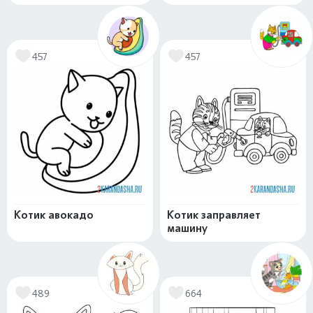
457
457
Котик авокадо
Котик заправляет
машину
489
664