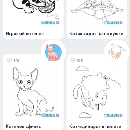
Игривый котенок
Котик сидит на подушке
307
378
Котенок сфинкс
Кот-единорог в полете