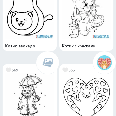
Котик-авокадо
Котик с красками
569
565