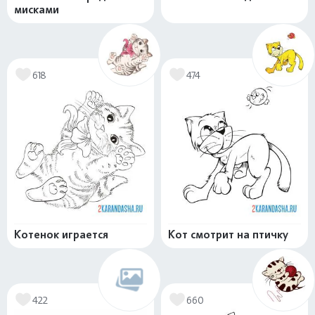
мисками
618
474
Котенок играется
Кот смотрит на птичку
422
660