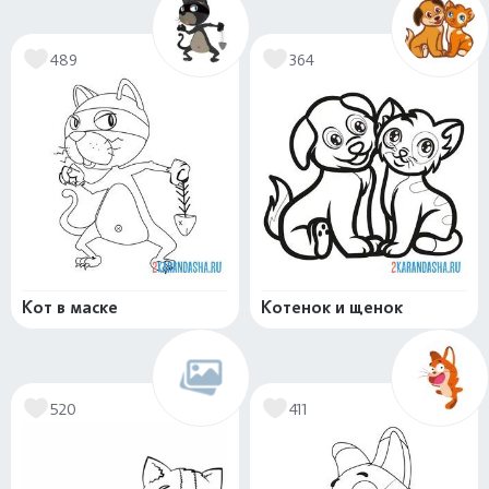
489
364
Кот в маске
Котенок и щенок
520
411