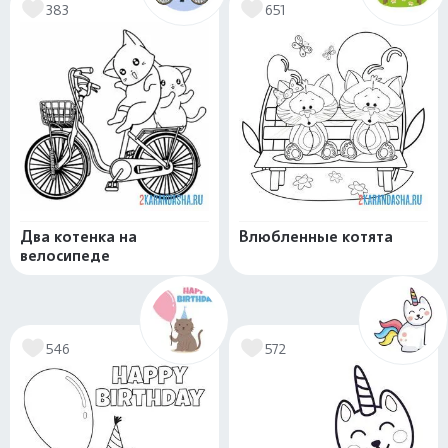
383
651
Два котенка на
Влюбленные котята
велосипеде
546
572