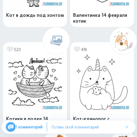
Кот в дождь под зонтом
Валентинка 14 февраля
котик
523
476
Котики в лодке 14
Кот-единорог с
февраля
печенькой
›
1 комментарий
Оставь свой комментарий