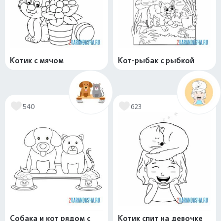
Котик с мячом
Кот-рыбак с рыбкой
540
623
Собака и кот рядом с
Котик спит на девочке