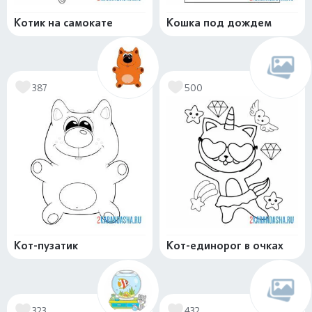
Котик на самокате
Кошка под дождем
387
500
Кот-пузатик
Кот-единорог в очках
323
432