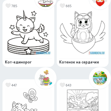
785
665
Кот-единорог
Котенок на сердечке
447
643