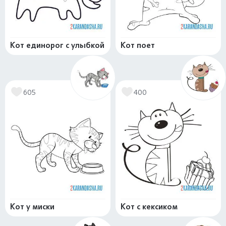
Кот единорог с улыбкой
Кот поет
605
400
Кот у миски
Кот с кексиком