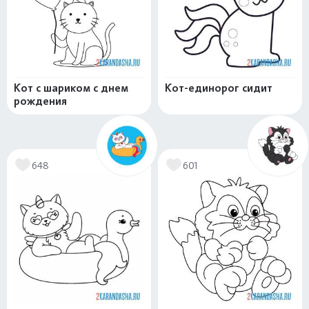
Кот с шариком с днем
Кот-единорог сидит
рождения
648
601