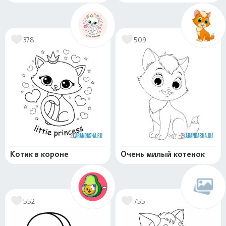
378
509
Котик в короне
Очень милый котенок
552
755