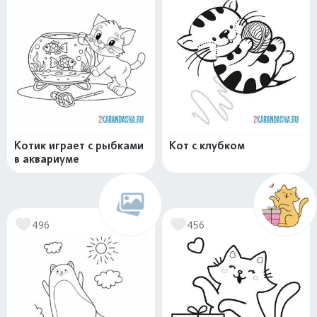
Котик играет с рыбками
Кот с клубком
в аквариуме
496
456