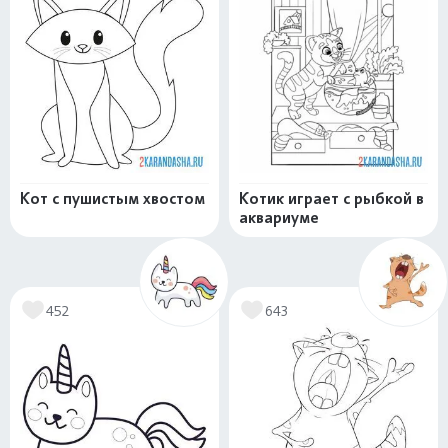
Кот с пушистым хвостом
Котик играет с рыбкой в
аквариуме
452
643