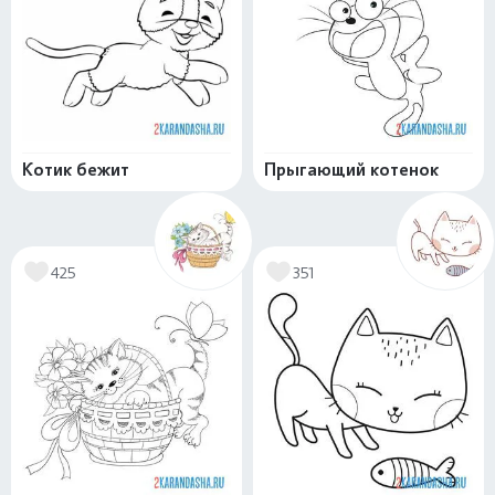
Котик бежит
Прыгающий котенок
425
351