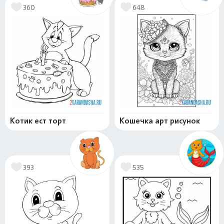
360
648
Котик ест торт
Кошечка арт рисунок
393
535