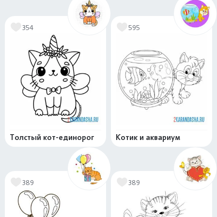
354
595
Толстый кот-единорог
Котик и аквариум
389
389