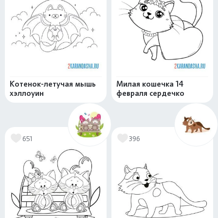
Котенок-летучая мышь
Милая кошечка 14
хэллоуин
февраля сердечко
651
396