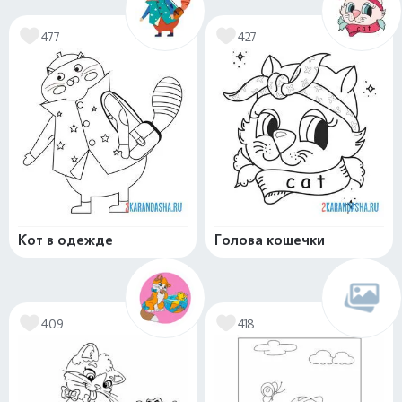
477
427
Кот в одежде
Голова кошечки
409
418