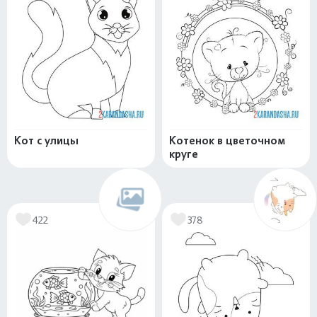
Кот с улицы
Котенок в цветочном
круге
422
378