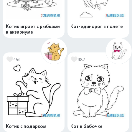
Котик играет с рыбками
Кот-единорог в полете
в аквариуме
456
382
Котик с подарком
Кот в бабочке