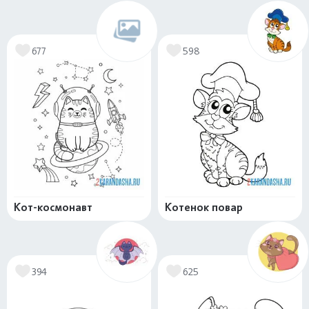
677
598
Кот-космонавт
Котенок повар
394
625