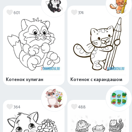
601
374
Котенок хулиган
Котенок с карандашом
364
488