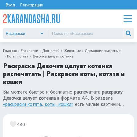
Вход
Регистрация
Главная
Раскраски
Для детей
Животные
Домашние животные
Коты, котята
Девочка целует котенка
Раскраска Девочка целует котенка
распечатать | Раскраски коты, котята и
кошки
Вы можете быстро и бесплатно
распечатать раскраску
Девочка целует котенка
в формате А4. В разделе
«раскраски котята, коты, кошки»
есть милые картинки
домашних животных для детей: для девочек и для
мальчиков.
480