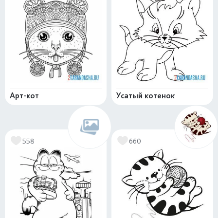
Арт-кот
Усатый котенок
558
660