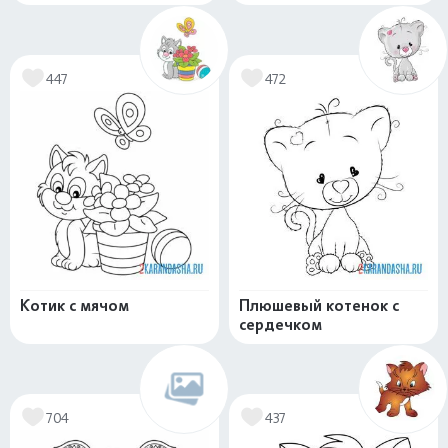
447
472
Котик с мячом
Плюшевый котенок с
сердечком
704
437