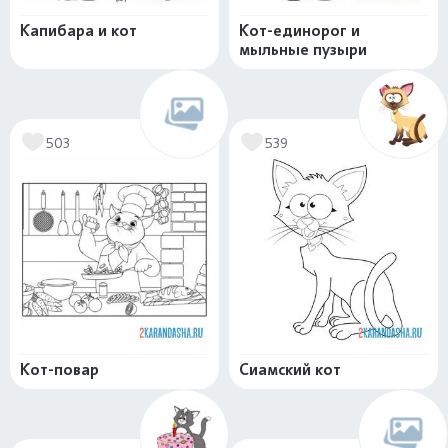
Капибара и кот
Кот-единорог и
мыльные пузыри
503
539
Кот-повар
Сиамский кот