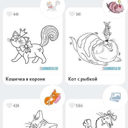
441
341
Кошечка в короне
Кот с рыбкой
424
586