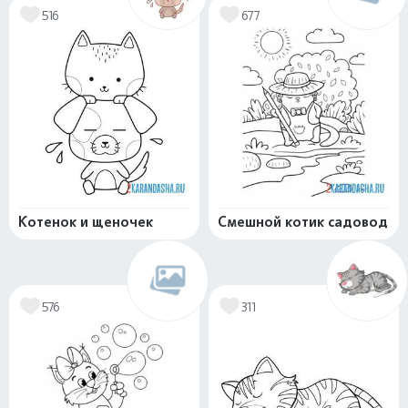
516
677
Котенок и щеночек
Смешной котик садовод
576
311