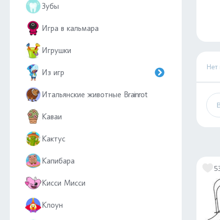
Зубы
Игра в кальмара
Игрушки
Нет
Из игр
Итальянские животные Brainrot
Каваи
Кактус
Капибара
5
Кисси Мисси
Клоун