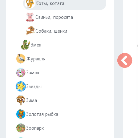
Коты, котята
Свиньи, поросята
Собаки, щенки
Змея
Журавль
Замок
Звезды
Зима
Золотая рыбка
Зоопарк