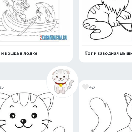
 и кошка в лодке
Кот и заводная мыш
Распечатать и скачать
Распечатать и 
85
427