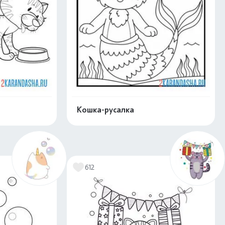
Кошка-русалка
скачать
Распечатать и скачать
612