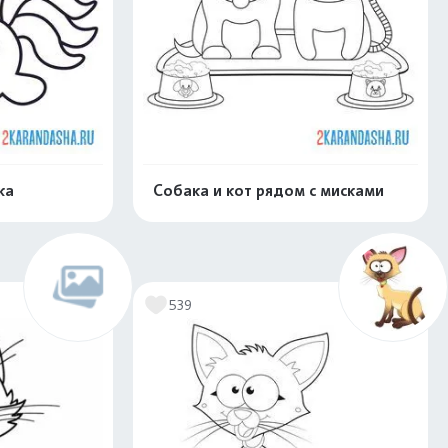
ка
Собака и кот рядом с мисками
скачать
Распечатать и скачать
539