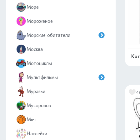
Море
Мороженое
Морские обитатели
Москва
Кот
Мотоциклы
Мультфильмы
Муравьи
4
Мусоровоз
Мяч
Наклейки