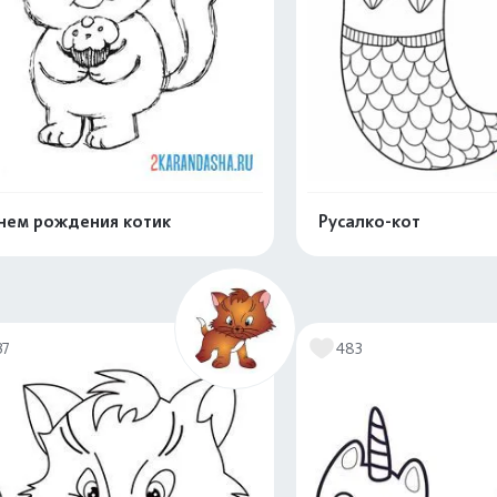
нем рождения котик
Русалко-кот
Распечатать и скачать
Распечатать и 
37
483