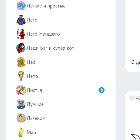
Легкие и простые
Лего
Лего Ниндзяго
Леди Баг и супер кот
Лес
С д
Лето
Листья
4
Лучшие
Львенок
Май