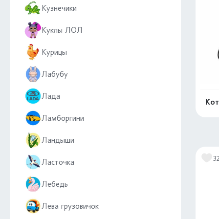
Кузнечики
Куклы ЛОЛ
Курицы
Лабубу
Лада
Кот
Ламборгини
Ландыши
3
Ласточка
Лебедь
Лева грузовичок