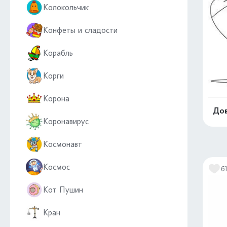
Колокольчик
Конфеты и сладости
Корабль
Корги
Корона
Дов
Коронавирус
Космонавт
Космос
6
Кот Пушин
Кран