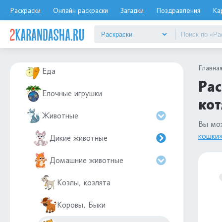
Дымковская игрушка
Раскраски
Онлайн раскраски
Загадки
Поздравления
Ка
Дюймовочка
Дятел
Главна
Еда
Рас
Елочные игрушки
кот
Животные
Вы мо
кошки
Дикие животные
Домашние животные
Козлы, козлята
Коровы, Быки