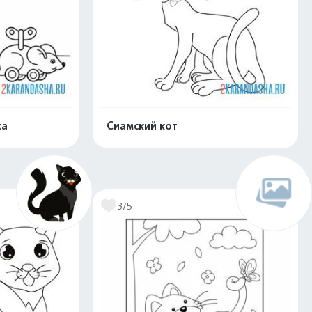
ка
Сиамский кот
скачать
Распечатать и скачать
375