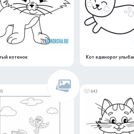
тый котенок
Кот единорог улыба
Распечатать и скачать
Распечатать и 
35
643