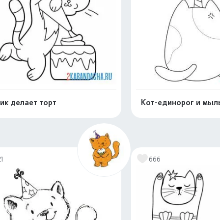
ик делает торт
Кот-единорог и мыл
Распечатать и скачать
Распечатать и 
21
666