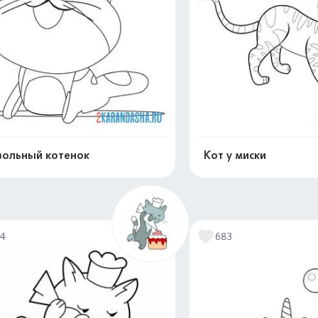
ольный котенок
Кот у миски
Распечатать и скачать
Распечатать и 
14
683