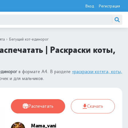
Вход
Регистрация
ята
Бегущий кот-единорог
спечатать | Раскраски коты,
единорог
в формате А4. В разделе
«раскраски котята, коты,
чек и для мальчиков.
Распечатать
Скачать
Mama_vani