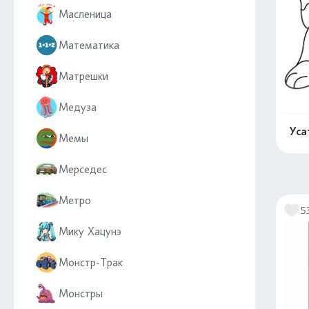
Масленица
Математика
Матрешки
Медуза
Уса
Мемы
Мерседес
Метро
5
Мику Хацунэ
Монстр-Трак
Монстры