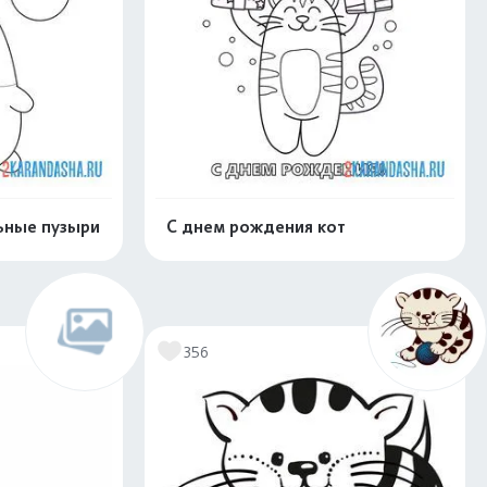
ьные пузыри
С днем рождения кот
скачать
Распечатать и скачать
356