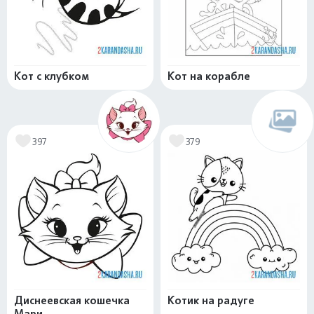
Кот с клубком
Кот на корабле
397
379
Диснеевская кошечка
Котик на радуге
Мари