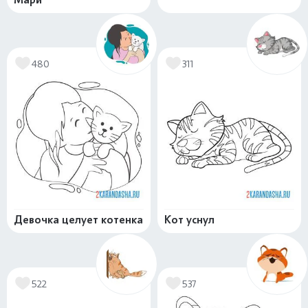
480
311
Девочка целует котенка
Кот уснул
522
537