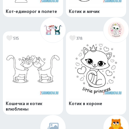
Кот-единорог в полете
Котик и мячик
515
378
Кошечка и котик
Котик в короне
влюблены