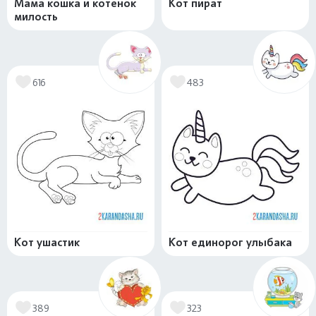
Мама кошка и котенок
Кот пират
милость
616
483
Кот ушастик
Кот единорог улыбака
389
323