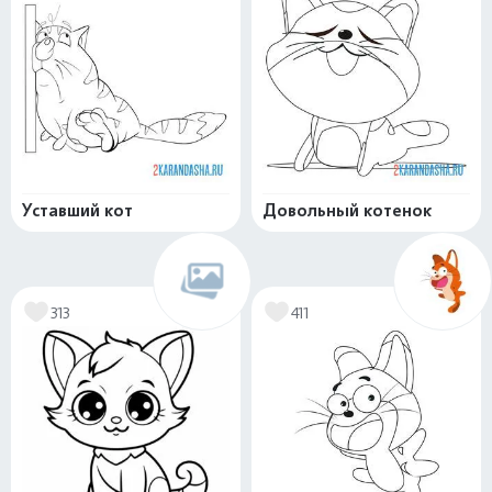
Уставший кот
Довольный котенок
313
411