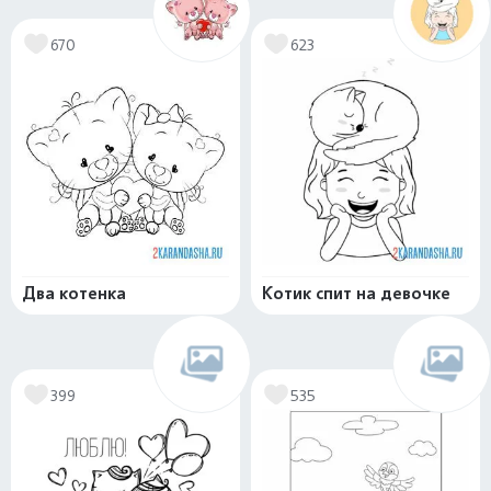
670
623
Два котенка
Котик спит на девочке
399
535