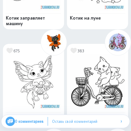
Котик заправляет
Котик на луне
машину
675
383
Котенок на хэллоуине с
Два котенка на
›
0 комментариев
Оставь свой комментарий
тыквой
велосипеде