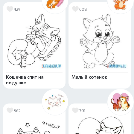
424
608
Кошечка спит на
Милый котенок
подушке
562
701