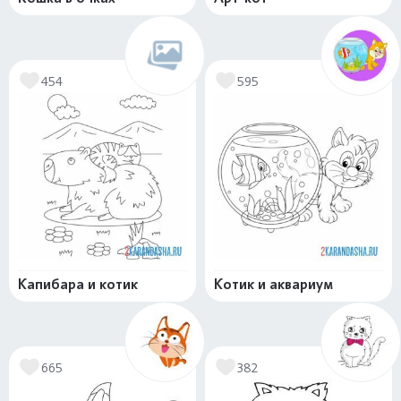
454
595
Капибара и котик
Котик и аквариум
665
382