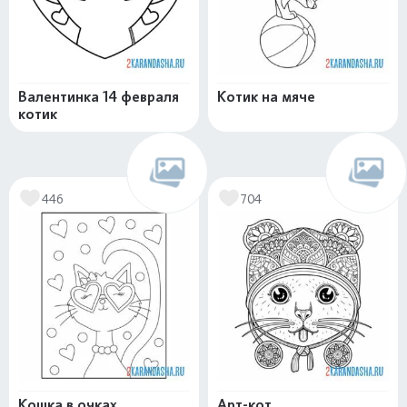
Валентинка 14 февраля
Котик на мяче
котик
446
704
Кошка в очках
Арт-кот