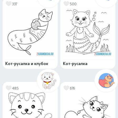
337
500
Кот-русалка и клубок
Кот-русалка
485
676