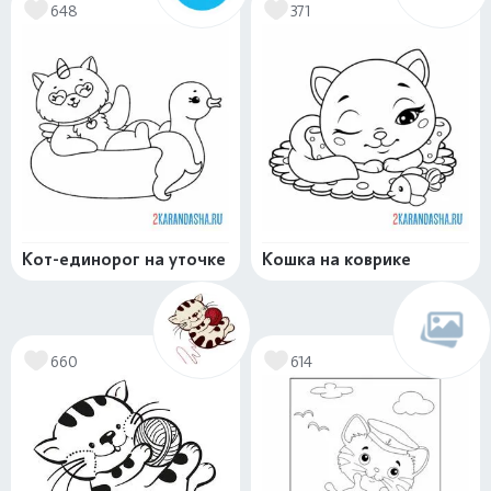
648
371
Кот-единорог на уточке
Кошка на коврике
660
614