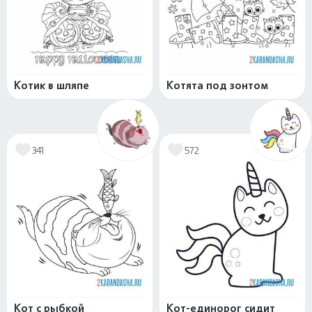
Котик в шляпе
Котята под зонтом
341
572
Кот с рыбкой
Кот-единорог сидит