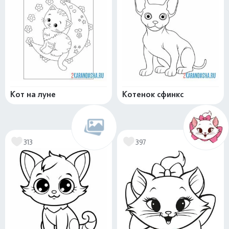
Кот на луне
Котенок сфинкс
313
397