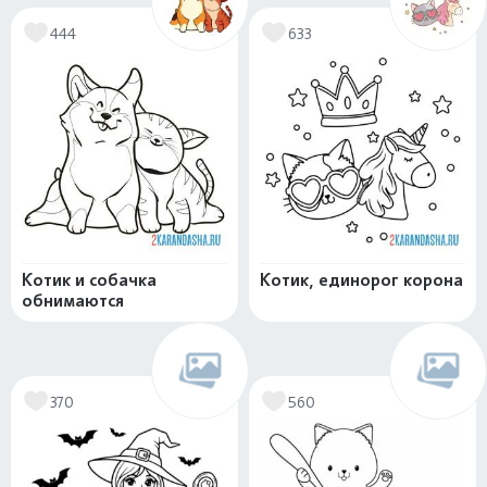
444
633
Котик и собачка
Котик, единорог корона
обнимаются
370
560