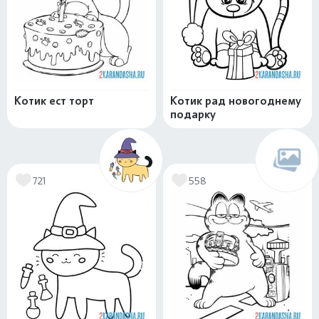
Котик ест торт
Котик рад новогоднему
подарку
721
558