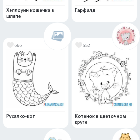
Хэллоуин кошечка в
Гарфилд
шляпе
666
552
Русалко-кот
Котенок в цветочном
круге