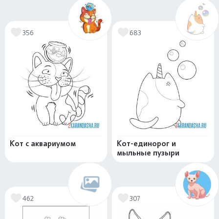
356
683
Кот с аквариумом
Кот-единорог и
мыльные пузыри
462
307