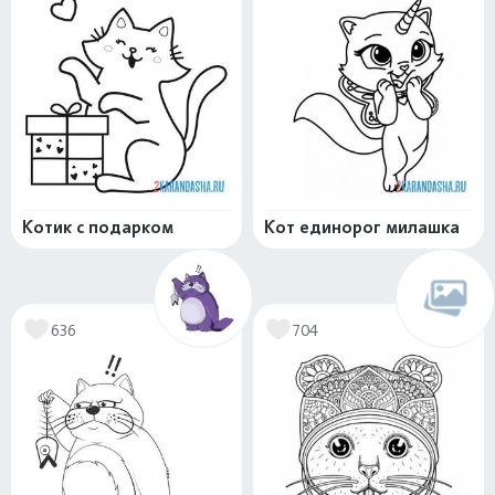
Котик с подарком
Кот единорог милашка
636
704