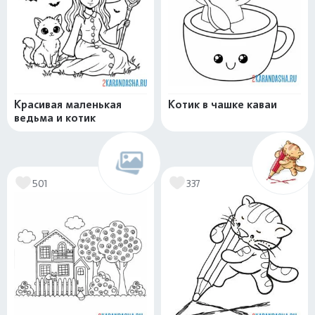
Красивая маленькая
Котик в чашке каваи
ведьма и котик
501
337