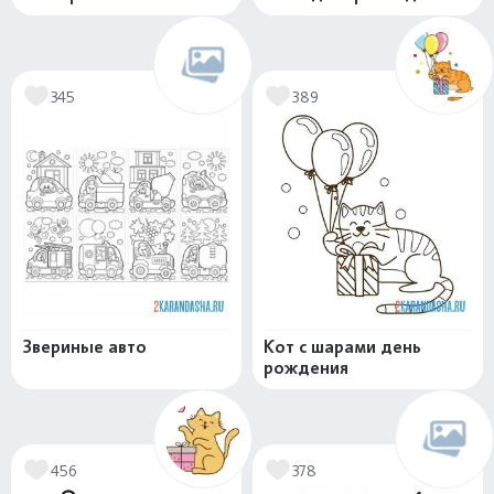
345
389
Звериные авто
Кот с шарами день
рождения
456
378