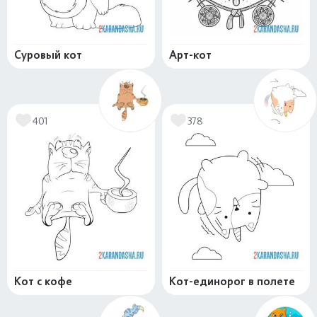
Суровый кот
Арт-кот
401
378
Кот с кофе
Кот-единорог в полете