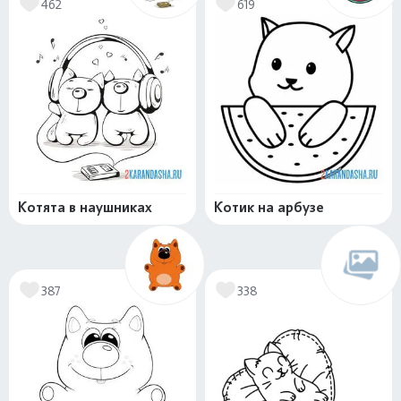
462
619
Котята в наушниках
Котик на арбузе
387
338