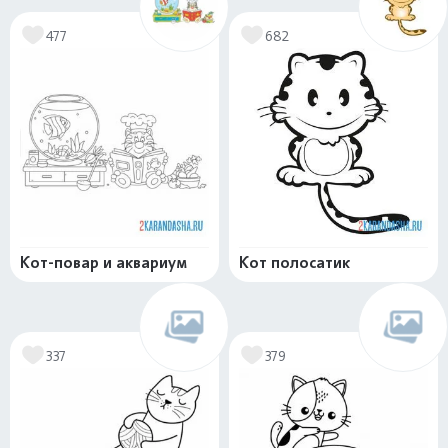
477
682
Кот-повар и аквариум
Кот полосатик
337
379