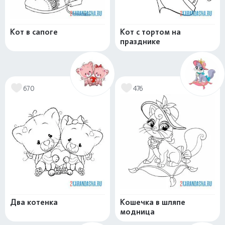
Кот в сапоге
Кот с тортом на
празднике
670
476
Два котенка
Кошечка в шляпе
модница