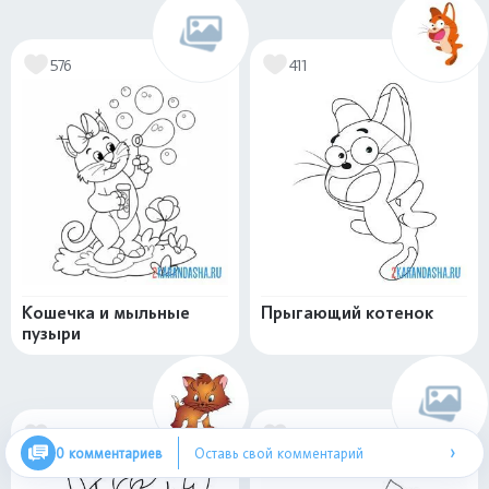
576
411
Кошечка и мыльные
Прыгающий котенок
пузыри
437
422
›
0 комментариев
Оставь свой комментарий