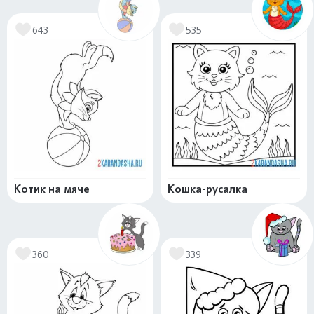
643
535
Котик на мяче
Кошка-русалка
360
339