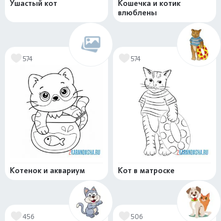
Ушастый кот
Кошечка и котик
влюблены
574
574
Котенок и аквариум
Кот в матроске
456
506