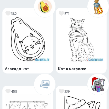
382
574
Авокадо-кот
Кот в матроске
458
339