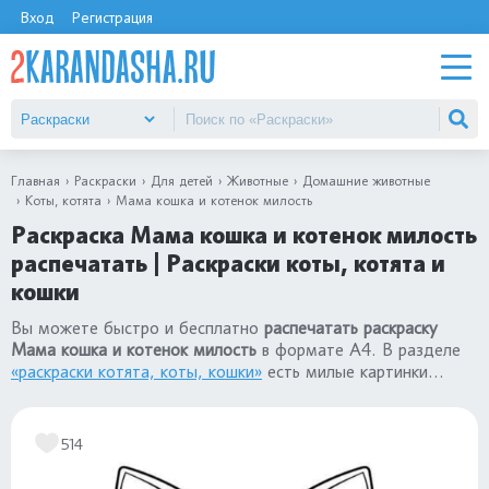
Вход
Регистрация
Главная
Раскраски
Для детей
Животные
Домашние животные
Коты, котята
Мама кошка и котенок милость
Раскраска Мама кошка и котенок милость
распечатать | Раскраски коты, котята и
кошки
Вы можете быстро и бесплатно
распечатать раскраску
Мама кошка и котенок милость
в формате А4. В разделе
«раскраски котята, коты, кошки»
есть милые картинки
домашних животных для детей: для девочек и для
мальчиков.
514