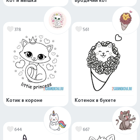
Кот и мышка
Бродячий кот
378
561
Котик в короне
Котенок в букете
644
667