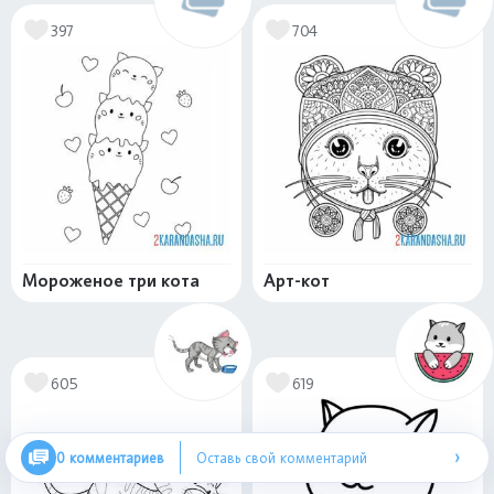
397
704
Мороженое три кота
Арт-кот
605
619
›
0 комментариев
Оставь свой комментарий