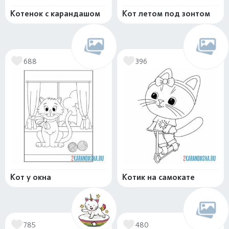
Котенок с карандашом
Кот летом под зонтом
688
396
Кот у окна
Котик на самокате
785
480