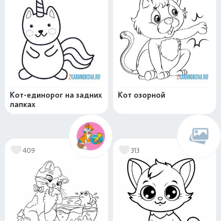
Кот-единорог на задних
Кот озорной
лапках
409
313