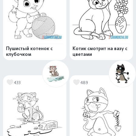
Пушистый котенок с
Котик смотрит на вазу с
клубочком
цветами
433
489