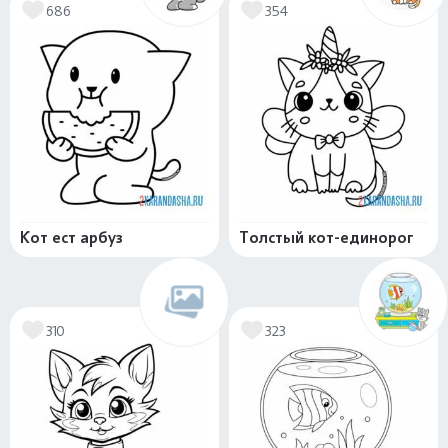
686
354
Кот ест арбуз
Толстый кот-единорог
310
323