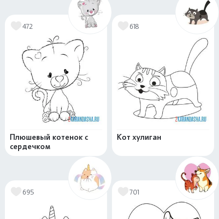
472
618
Плюшевый котенок с
Кот хулиган
сердечком
695
701