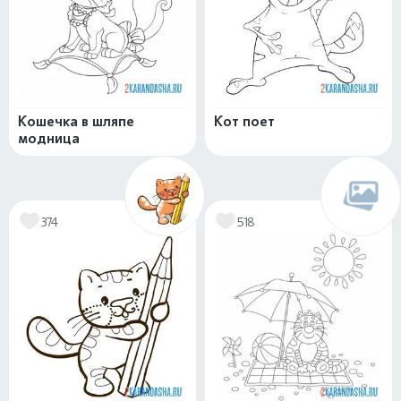
Кошечка в шляпе
Кот поет
модница
374
518