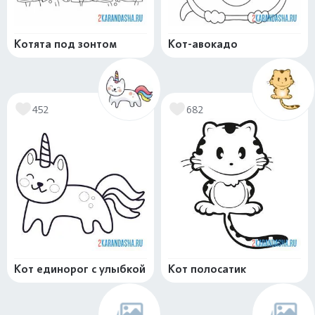
Котята под зонтом
Кот-авокадо
452
682
Кот единорог с улыбкой
Кот полосатик