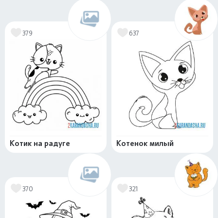
379
637
Котик на радуге
Котенок милый
370
321