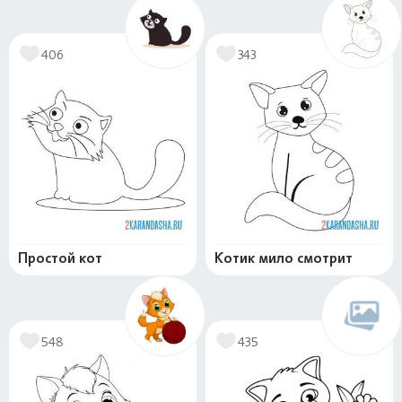
406
343
Простой кот
Котик мило смотрит
548
435