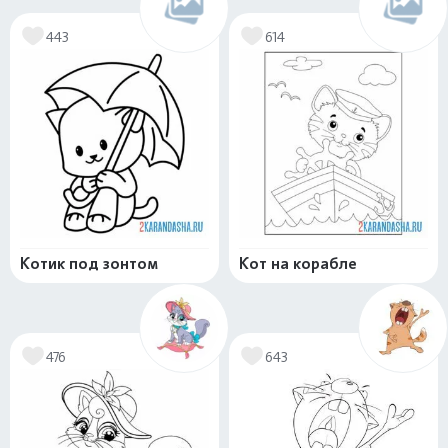
443
614
Котик под зонтом
Кот на корабле
476
643