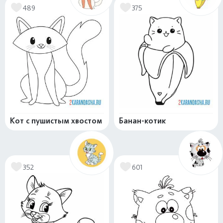
489
375
Кот с пушистым хвостом
Банан-котик
352
601