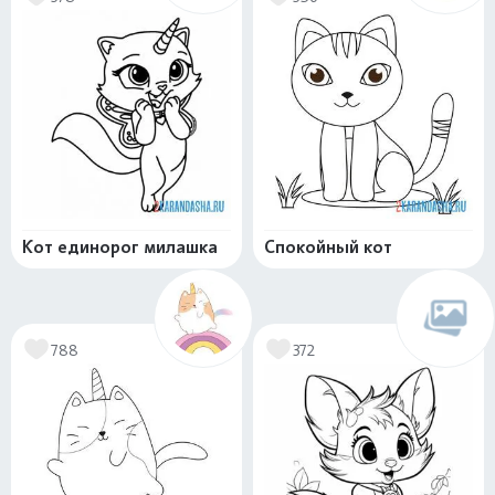
Кот единорог милашка
Спокойный кот
788
372