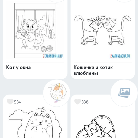
Кот у окна
Кошечка и котик
влюблены
534
338