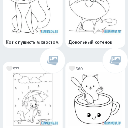
Кот с пушистым хвостом
Довольный котенок
577
560