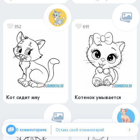
352
691
Кот сидит мяу
Котенок умывается
643
513
›
0 комментариев
Оставь свой комментарий