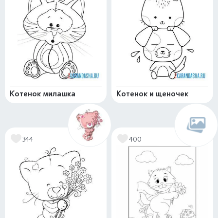
Котенок милашка
Котенок и щеночек
344
400