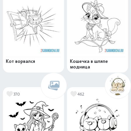
Кот ворвался
Кошечка в шляпе
модница
370
462