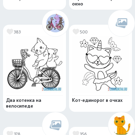
окно
383
500
Два котенка на
Кот-единорог в очках
велосипеде
378
356