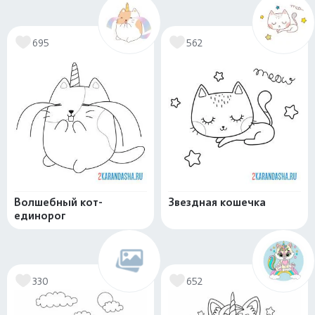
695
562
Волшебный кот-
Звездная кошечка
единорог
330
652