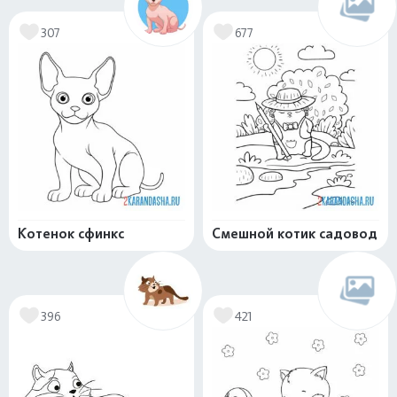
307
677
Котенок сфинкс
Смешной котик садовод
396
421