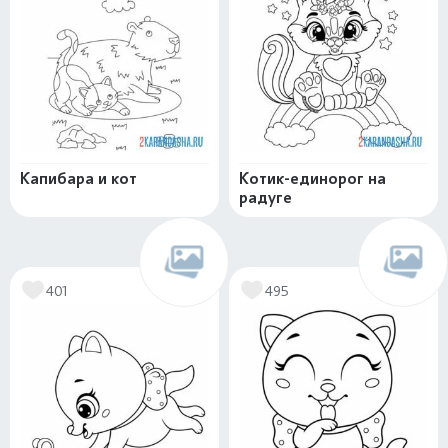
Капибара и кот
Котик-единорог на
радуге
401
495