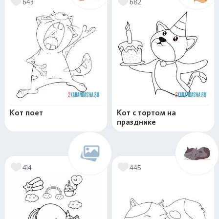
643
682
Кот поет
Кот с тортом на
празднике
414
445