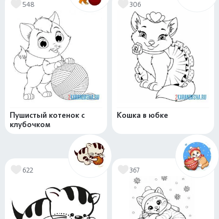
548
306
Пушистый котенок с
Кошка в юбке
клубочком
622
367