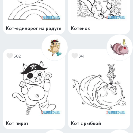
Кот-единорог на радуге
Котенок
502
341
Кот пират
Кот с рыбкой