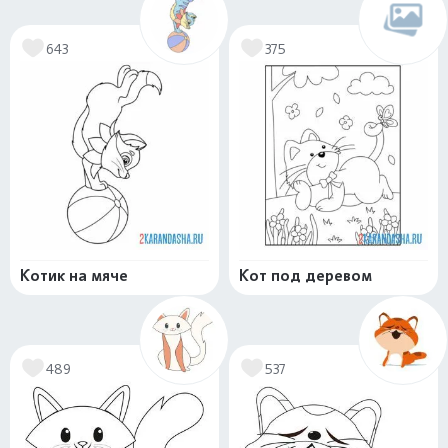
643
375
Котик на мяче
Кот под деревом
489
537