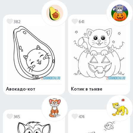
382
641
Авокадо-кот
Котик в тыкве
345
474