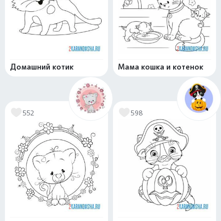
Домашний котик
Мама кошка и котенок
552
598