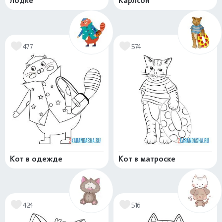
лодке
Карлсон
477
574
Кот в одежде
Кот в матроске
424
516