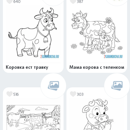
640
387
Коровка ест травку
Мама корова с теленком
516
303