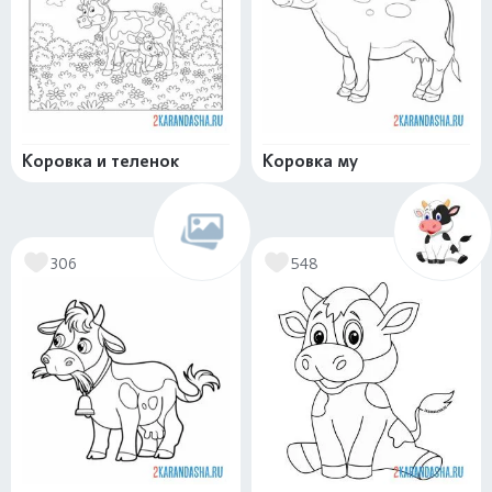
Коровка и теленок
Коровка му
306
548