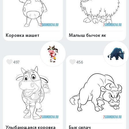
Коровка машет
Малыш бычок як
497
456
Улыбающаяся коровка
Бык силач