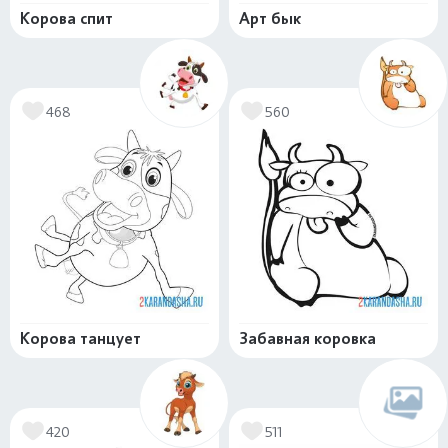
Корова спит
Арт бык
468
560
Корова танцует
Забавная коровка
420
511