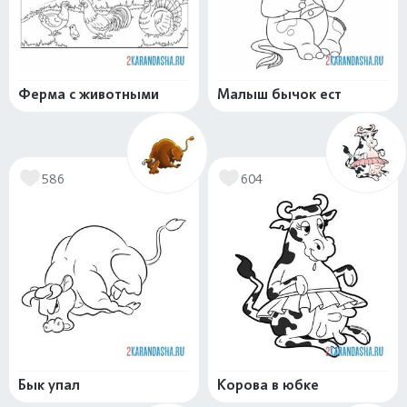
Ферма с животными
Малыш бычок ест
586
604
Бык упал
Корова в юбке