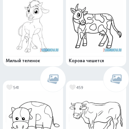
Милый теленок
Корова чешется
541
459