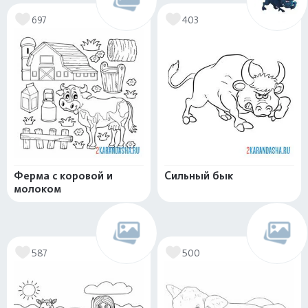
697
403
Ферма с коровой и
Сильный бык
молоком
587
500