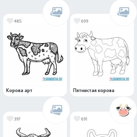
485
699
Корова арт
Пятнистая корова
397
691