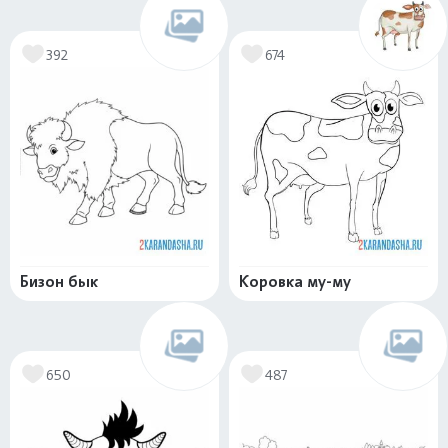
392
674
Бизон бык
Коровка му-му
650
487