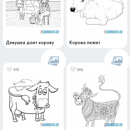
Девушка доит корову
Корова лежит
491
346