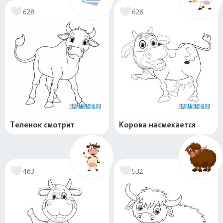
628
628
Теленок смотрит
Корова насмехается
463
532