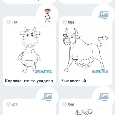
453
554
Коровка что-то увидела
Бык веселый
626
596