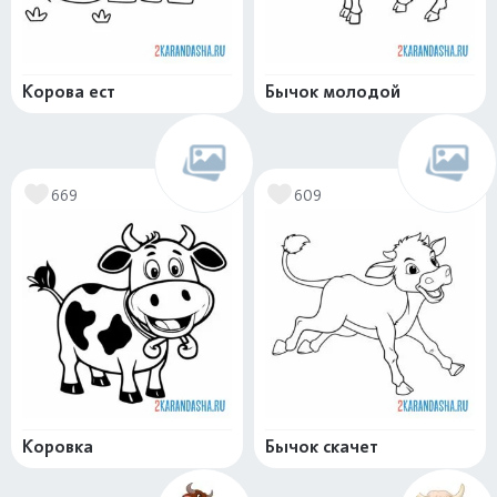
Корова ест
Бычок молодой
669
609
Коровка
Бычок скачет