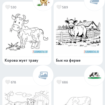
530
589
Корова жует траву
Бык на ферме
678
686