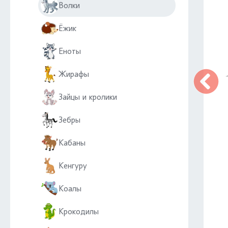
Волки
Ёжик
Еноты
Жирафы
Зайцы и кролики
Зебры
Кабаны
Кенгуру
Коалы
Крокодилы