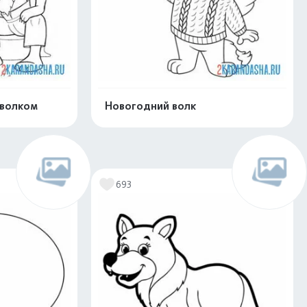
 волком
Новогодний волк
скачать
Распечатать и скачать
693