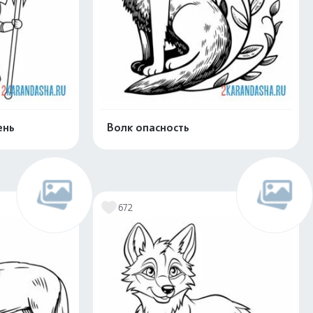
ень
Волк опасность
скачать
Распечатать и скачать
672