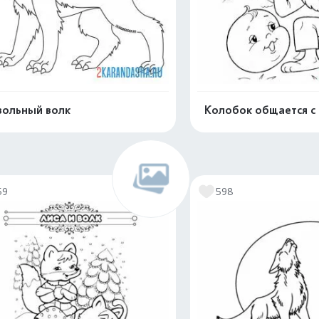
ольный волк
Колобок общается с
Распечатать и скачать
Распечатать и 
59
598