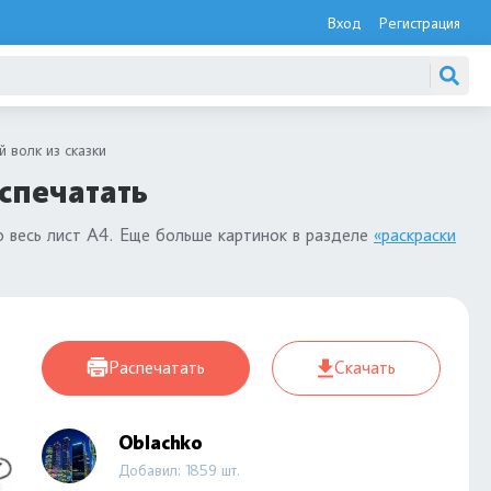
Вход
Регистрация
 волк из сказки
спечатать
 весь лист А4. Еще больше картинок в разделе
«раскраски
Распечатать
Скачать
Oblachko
Добавил: 1859 шт.