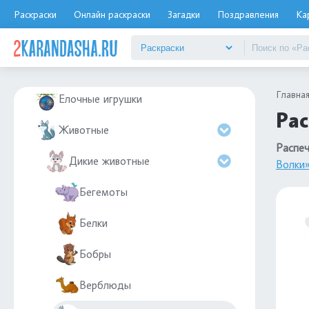
Дюймовочка
Раскраски
Онлайн раскраски
Загадки
Поздравления
Ка
Дятел
Еда
Главна
Елочные игрушки
Рас
Животные
Распеч
Дикие животные
Волки
Бегемоты
Белки
Бобры
Верблюды