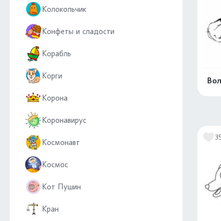
Колокольчик
Конфеты и сладости
Корабль
Корги
Вол
Корона
Коронавирус
3
Космонавт
Космос
Кот Пушин
Кран