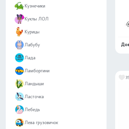
Кузнечики
Куклы ЛОЛ
Курицы
Дов
Лабубу
Лада
Ламборгини
3
Ландыши
Ласточка
Лебедь
Лева грузовичок