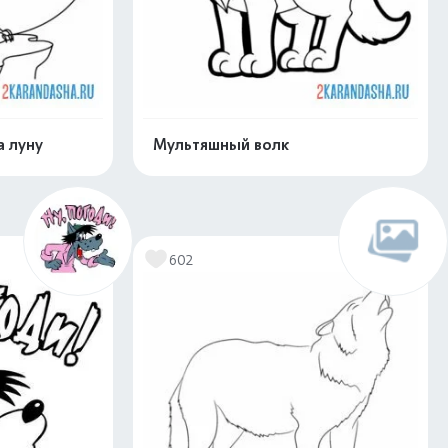
а луну
Мультяшный волк
скачать
Распечатать и скачать
602