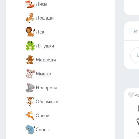
Лисы
Лошади
Нет
Лев
Лягушки
Медведи
Мышки
Носороги
4
Обезьянки
Олени
Слоны