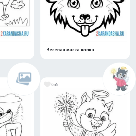
Веселая маска волка
скачать
Распечатать и скачать
655