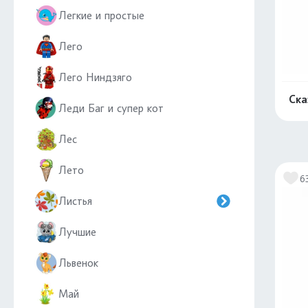
Легкие и простые
Лего
Лего Ниндзяго
Ска
Леди Баг и супер кот
Лес
Лето
6
Листья
Лучшие
Львенок
Май