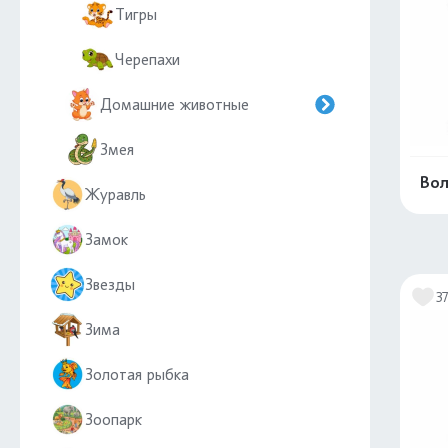
Тигры
Черепахи
Домашние животные
Змея
Вол
Журавль
Замок
Звезды
3
Зима
Золотая рыбка
Зоопарк