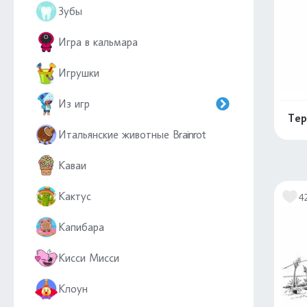
Зубы
Игра в кальмара
Игрушки
Из игр
Тер
Итальянские животные Brainrot
Каваи
Кактус
4
Капибара
Кисси Мисси
Клоун