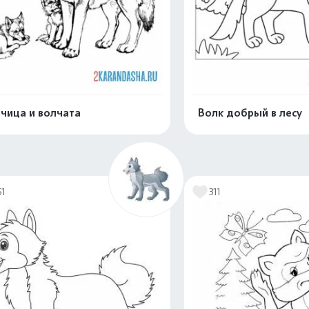
чица и волчата
Волк добрый в лесу
Распечатать и скачать
Распечатать и 
51
311