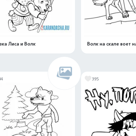
зка Лиса и Волк
Волк на скале воет н
Распечатать и скачать
Распечатать и 
34
395