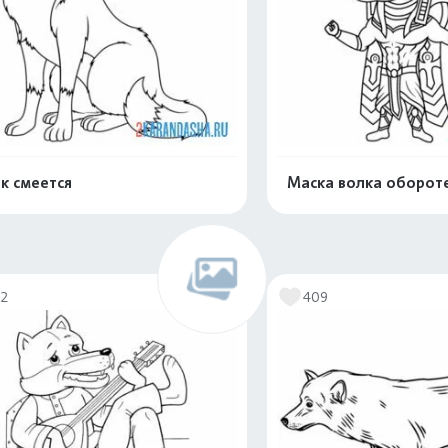
к смеется
Маска волка оборот
Распечатать и скачать
Распечатать и 
72
409