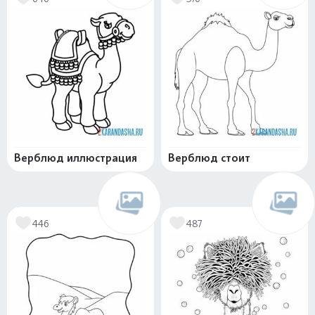
Верблюд иллюстрация
Верблюд стоит
446
487