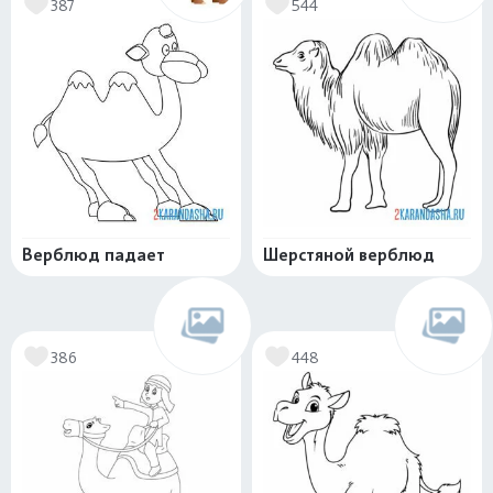
387
544
Верблюд падает
Шерстяной верблюд
386
448