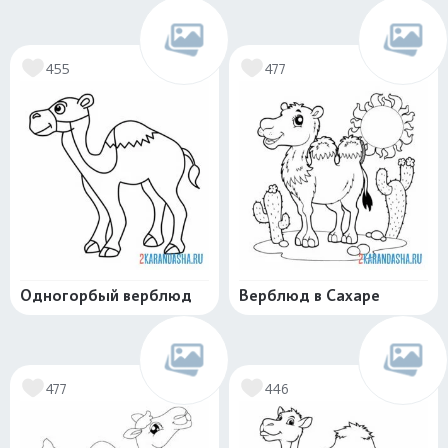
455
477
Одногорбый верблюд
Верблюд в Сахаре
477
446