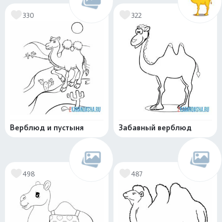
330
322
Верблюд и пустыня
Забавный верблюд
498
487