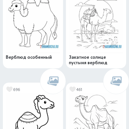
Верблюд особенный
Закатное солнце
пустыня верблюд
696
461