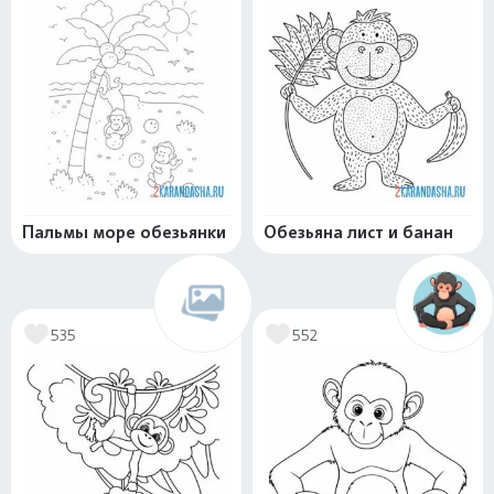
Пальмы море обезьянки
Обезьяна лист и банан
535
552