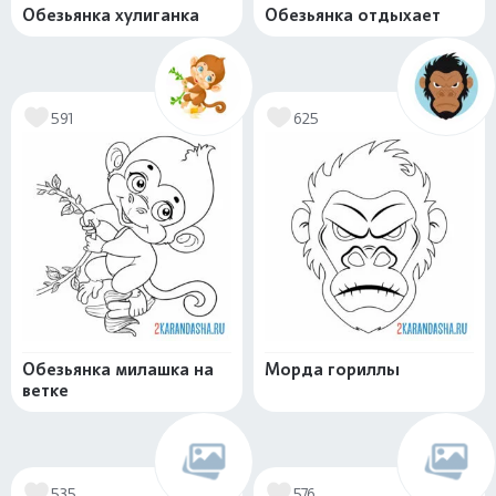
Обезьянка хулиганка
Обезьянка отдыхает
591
625
Обезьянка милашка на
Морда гориллы
ветке
535
576