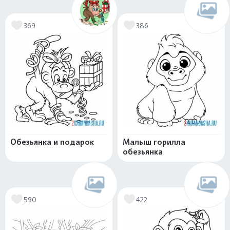
369
386
Обезьянка и подарок
Малыш горилла
обезьянка
590
422