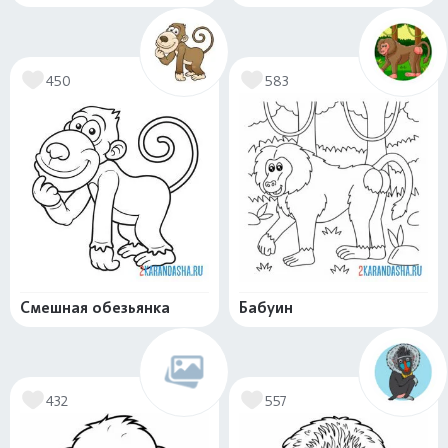
450
583
Смешная обезьянка
Бабуин
432
557