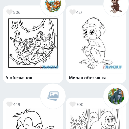
506
427
5 обезьянок
Милая обезьянка
449
700