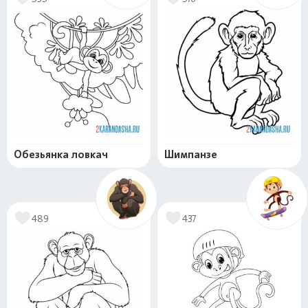
Обезьянка ловкач
Шимпанзе
489
437