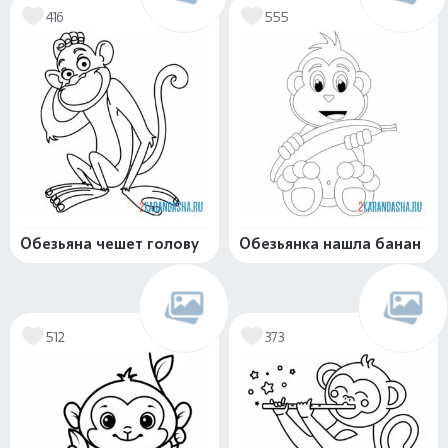
416
555
Обезьяна чешет голову
Обезьянка нашла банан
512
373