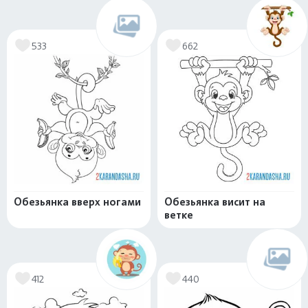
533
662
Обезьянка вверх ногами
Обезьянка висит на
ветке
412
440