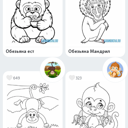
Обезьяна ест
Обезьяна Мандрил
649
323