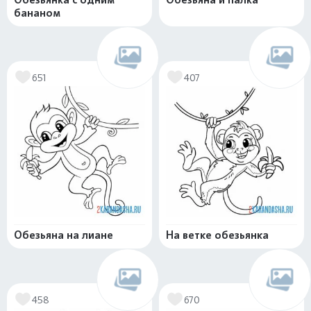
бананом
651
407
Обезьяна на лиане
На ветке обезьянка
458
670