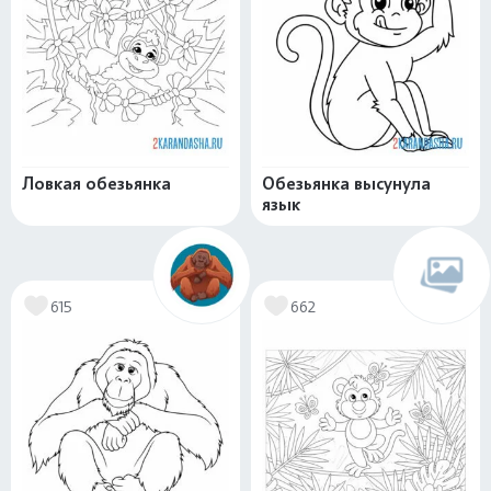
Ловкая обезьянка
Обезьянка высунула
язык
615
662