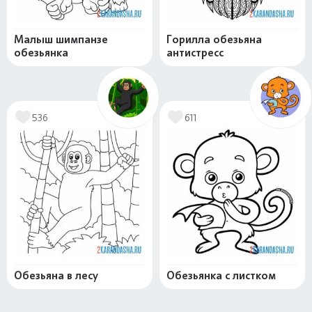
Малыш шимпанзе
Горилла обезьяна
обезьянка
антистресс
536
611
Обезьяна в лесу
Обезьянка с листком