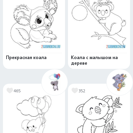
Прекрасная коала
Коала с малышом на
дереве
465
352