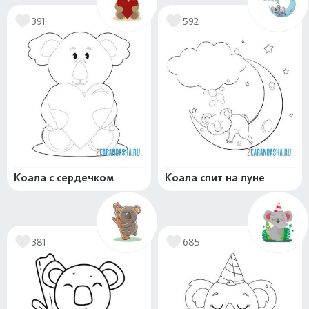
391
592
Коала с сердечком
Коала спит на луне
381
685