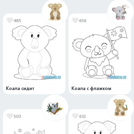
485
656
Коала сидит
Коала с флажком
503
632