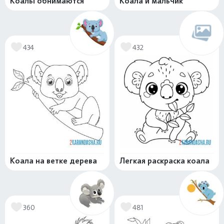
Коалы обнимаются
Коала и мальчик
434
432
Коала на ветке дерева
Легкая раскраска коала
360
481