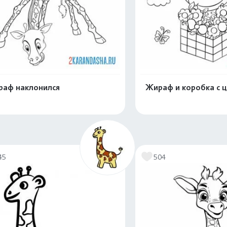
аф наклонился
Жираф и коробка с 
Распечатать и скачать
Распечатать и 
45
504