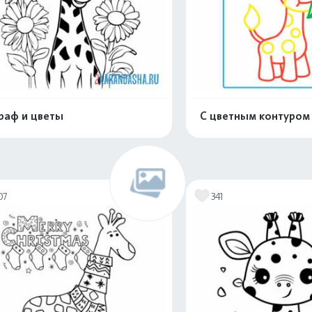
аф и цветы
С цветным контуром
Распечатать и скачать
Распечатать и 
07
341