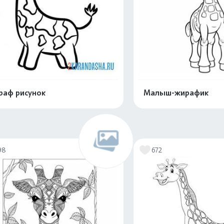
аф рисунок
Малыш-жирафик
Распечатать и скачать
Распечатать и 
98
672