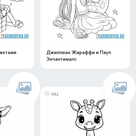
цветами
Джиллиан Жираффи и Паул
Энчантималс
скачать
Распечатать и скачать
482