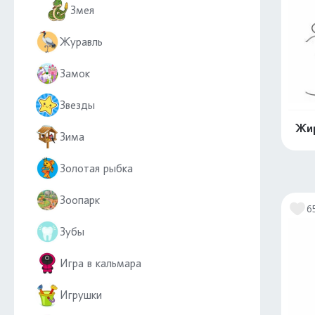
Змея
Журавль
Замок
Звезды
Жи
Зима
Золотая рыбка
Зоопарк
6
Зубы
Игра в кальмара
Игрушки