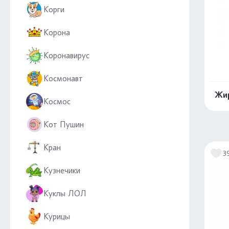
Корги
Корона
Коронавирус
Космонавт
Жир
Космос
Кот Пушин
Кран
3
Кузнечики
Куклы ЛОЛ
Курицы