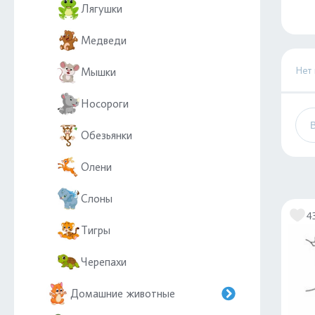
Лягушки
Медведи
Нет
Мышки
Носороги
Обезьянки
Олени
Слоны
4
Тигры
Черепахи
Домашние животные