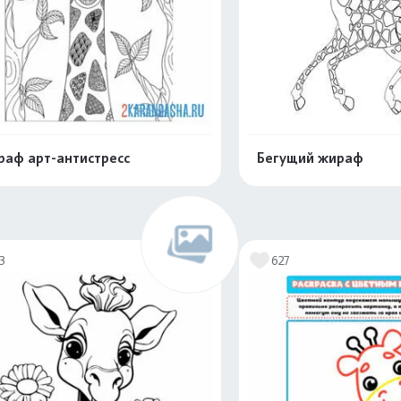
аф арт-антистресс
Бегущий жираф
Распечатать и скачать
Распечатать и 
3
627