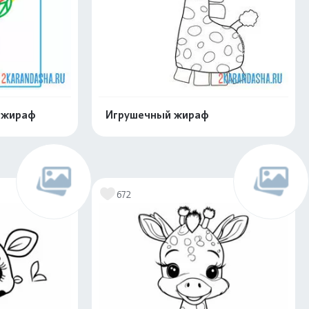
 жираф
Игрушечный жираф
скачать
Распечатать и скачать
672