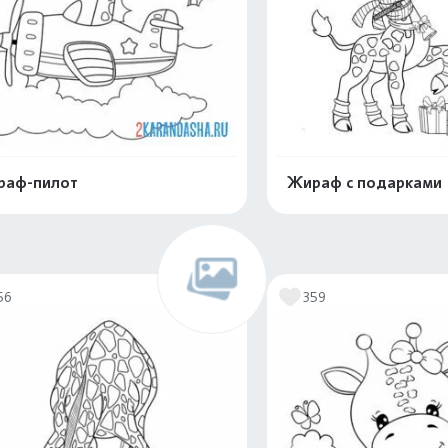
раф-пилот
Жираф с подарками
Распечатать и скачать
Распечатать и 
56
359