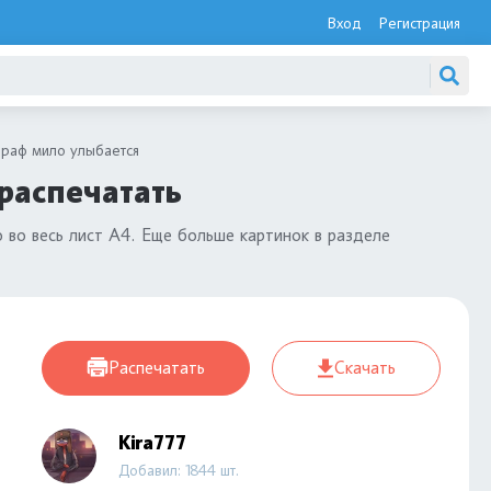
Вход
Регистрация
раф мило улыбается
распечатать
 во весь лист А4. Еще больше картинок в разделе
Распечатать
Скачать
Kira777
Добавил: 1844 шт.