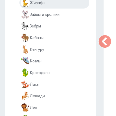
Жирафы
Зайцы и кролики
Зебры
Кабаны
Кенгуру
Коалы
Крокодилы
Лисы
Лошади
Лев