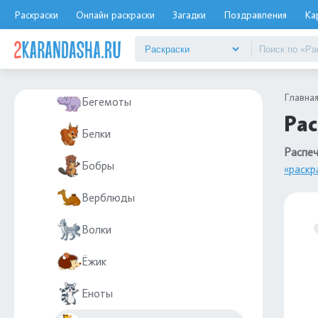
Елочные игрушки
Раскраски
Онлайн раскраски
Загадки
Поздравления
Ка
Животные
Дикие животные
Главна
Бегемоты
Рас
Белки
Распеч
Бобры
«раскр
Верблюды
Волки
Ёжик
Еноты