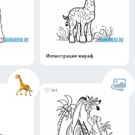
Иллюстрация жираф
скачать
Распечатать и скачать
343