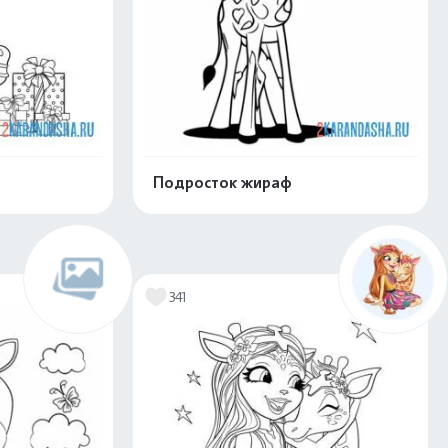
Подросток жираф
скачать
Распечатать и скачать
341