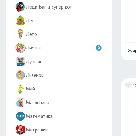
Леди Баг и супер кот
Лес
Лето
Листья
Жир
Лучшие
Львенок
4
Май
Масленица
Математика
Матрешки