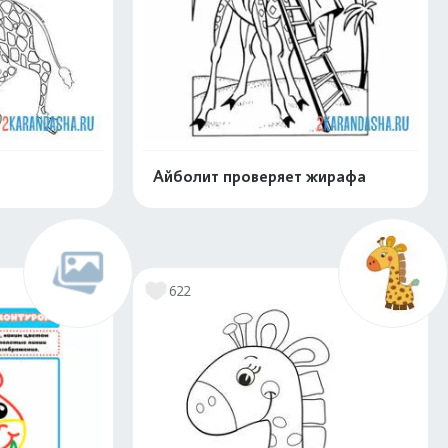
Айболит проверяет жирафа
скачать
Распечатать и скачать
622