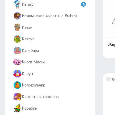
Из игр
Итальянские животные Brainrot
Каваи
Кактус
Жир
Капибара
Кисси Мисси
Клоун
5
Колокольчик
Конфеты и сладости
Корабль