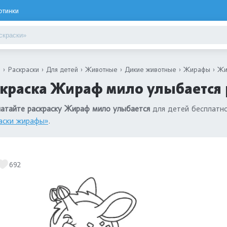
ртинки
я
Раскраски
Для детей
Животные
Дикие животные
Жирафы
Жи
краска Жираф мило улыбается 
атайте раскраску Жираф мило улыбается
для детей бесплатно
аски жирафы»
.
692