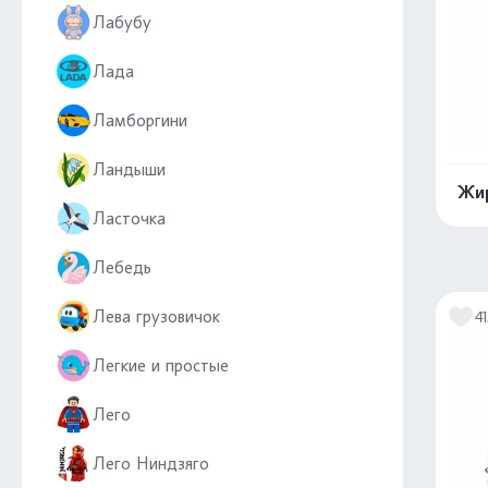
Лабубу
Лада
Ламборгини
Ландыши
Жир
Ласточка
Лебедь
Лева грузовичок
41
Легкие и простые
Лего
Лего Ниндзяго