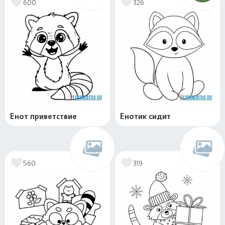
600
326
Енот приветствие
Енотик сидит
560
319