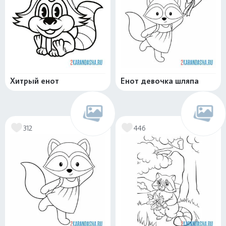
Хитрый енот
Енот девочка шляпа
312
446