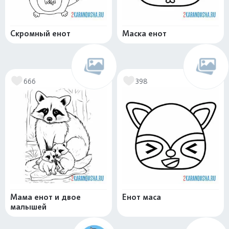
Скромный енот
Маска енот
666
398
Мама енот и двое
Енот маса
малышей