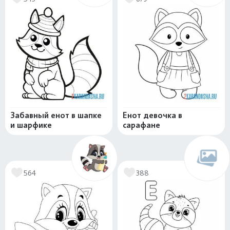
Забавный енот в шапке
Енот девочка в
и шарфике
сарафане
564
388