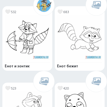
532
683
Енот и зонтик
Енот бежит
523
420