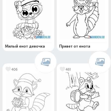
Милый енот девочка
Привет от енота
406
461