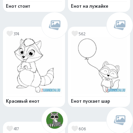
Енот стоит
Енот на лужайке
374
562
Красивый енот
Енот пускает шар
417
606