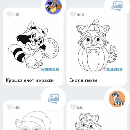
661
568
Крошка енот и краски
Енот в тыкве
685
636