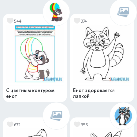
544
374
С цветным контуром
Енот здоровается
енот
лапкой
672
355