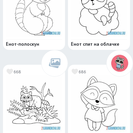
Енот-полоскун
Енот спит на облачке
668
686