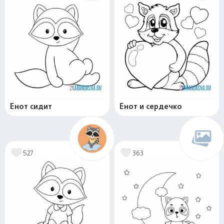
Енот сидит
Енот и сердечко
527
363