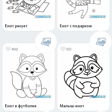
Енот рисует
Енот с подарком
400
551
Енот в футболке
Малыш-енот