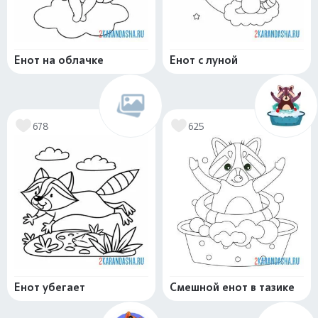
Енот на облачке
Енот с луной
678
625
Енот убегает
Смешной енот в тазике