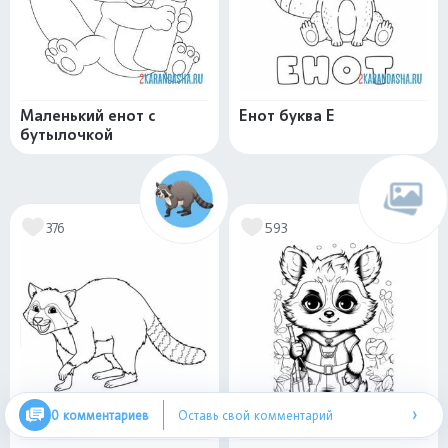
Маленький енот с
Енот буква Е
бутылочкой
376
593
›
0 комментариев
Оставь свой комментарий