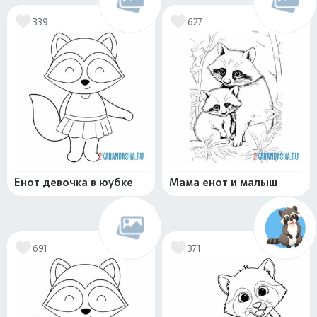
339
627
Енот девочка в юубке
Мама енот и малыш
691
371