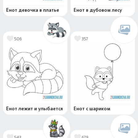
Енот девочка в платье
Енот в дубовом лесу
506
357
Енот лежит и улыбается
Енот с шариком
543
679