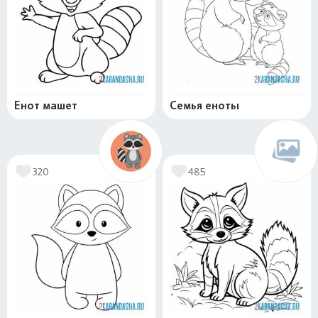
Енот машет
Семья еноты
320
485