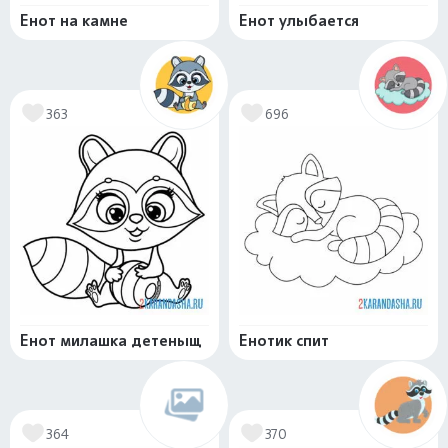
Енот на камне
Енот улыбается
363
696
Енот милашка детеныщ
Енотик спит
364
370