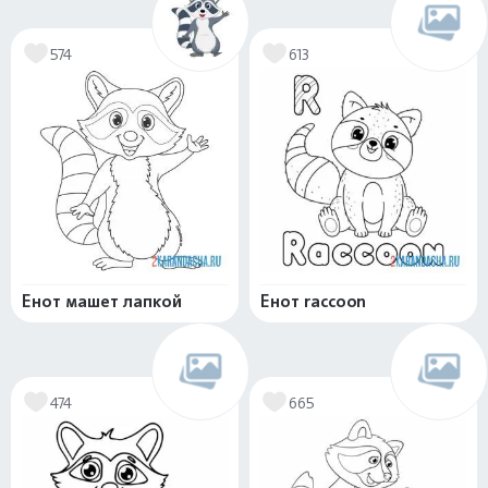
574
613
Енот машет лапкой
Енот raccoon
474
665