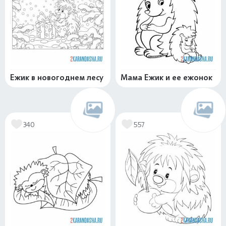
Ежик в новогоднем лесу
Мама Ежик и ее ежонок
340
557