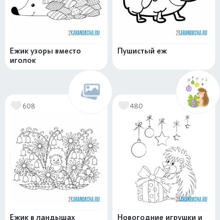
Ежик узоры вместо
Пушистый еж
иголок
608
480
Ежик в ландышах
Новогодние игрушки и