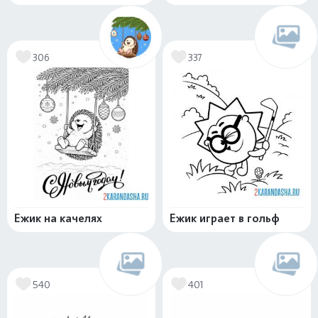
306
337
Ежик на качелях
Ежик играет в гольф
540
401