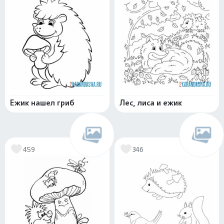
Ежик нашел гриб
Лес, лиса и ежик
459
346