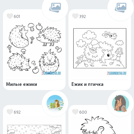
601
392
Милые ежики
Ежик и птичка
692
600