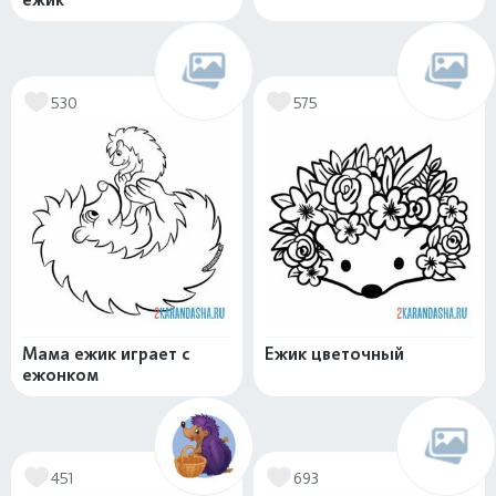
530
575
Мама ежик играет с
Ежик цветочный
ежонком
451
693