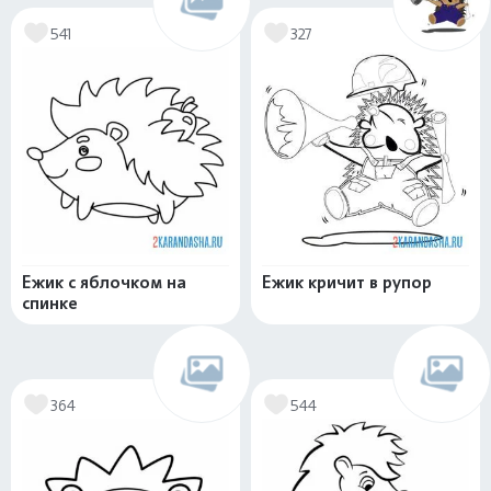
541
327
Ежик с яблочком на
Ежик кричит в рупор
спинке
364
544