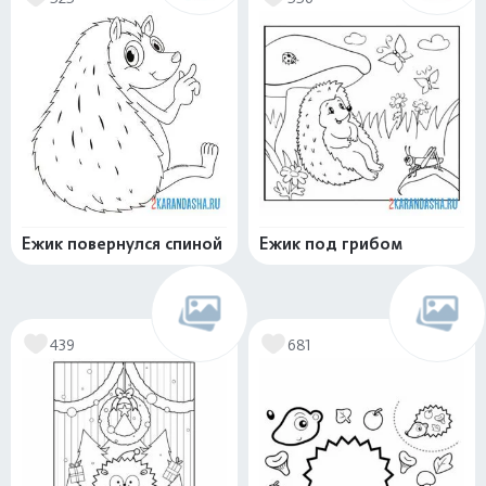
Ежик повернулся спиной
Ежик под грибом
439
681