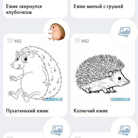
Ежик свернулся
Ежик милый с грушей
клубочком
482
682
Пузатенький ежик
Колючий ежик