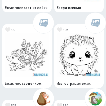
Ежик поливает из лейки
Звери осенью
381
507
Ежик нос сердечком
Иллюстрация ежик
525
556