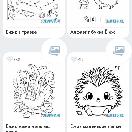
Ежик в травке
Алфавит буква Ё еж
358
419
Ежик мама и малыш
Ежик маленькие лапки
ежик