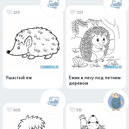
329
703
Ушастый еж
Ежик в лесу под летним
деревом
606
515