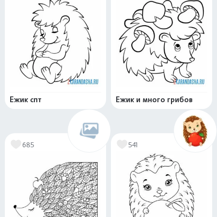
Ежик спт
Ежик и много грибов
685
541