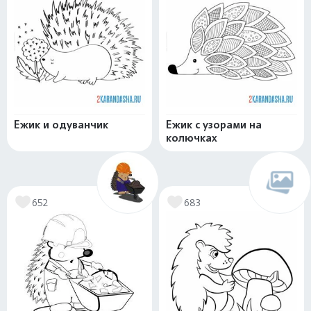
Ежик и одуванчик
Ежик с узорами на
колючках
652
683