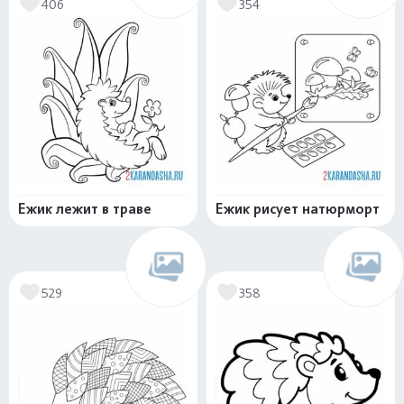
406
354
Ежик лежит в траве
Ежик рисует натюрморт
529
358