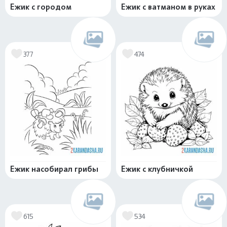
Ежик с городом
Ежик с ватманом в руках
377
474
Ежик насобирал грибы
Ежик с клубничкой
615
534