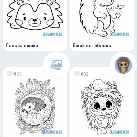
Голова ежика
Ежик ест яблоко
609
602