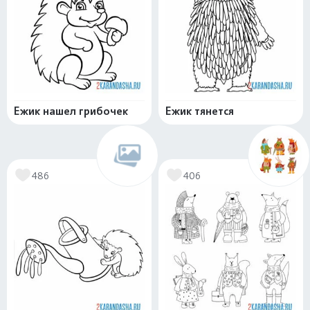
Ежик нашел грибочек
Ежик тянется
486
406