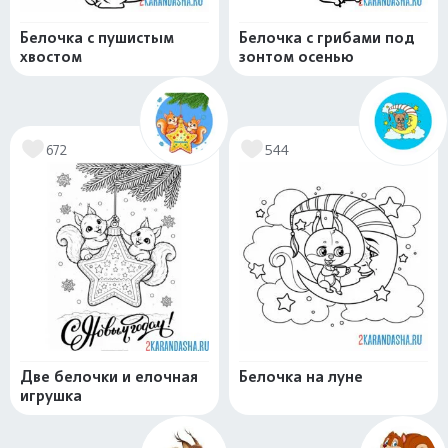
Белочка с пушистым
Белочка с грибами под
хвостом
зонтом осенью
672
544
Две белочки и елочная
Белочка на луне
игрушка