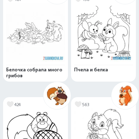
Белочка собрала много
Пчела и белка
грибов
424
563