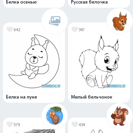
Белка осенью
Русская белочка
642
347
Белка на луне
Милый бельчонок
579
434