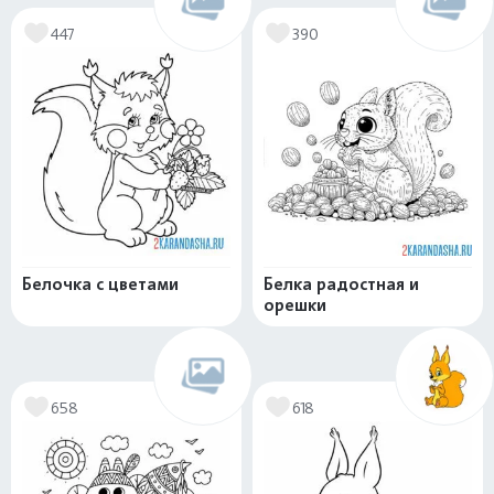
447
390
Белочка с цветами
Белка радостная и
орешки
658
618