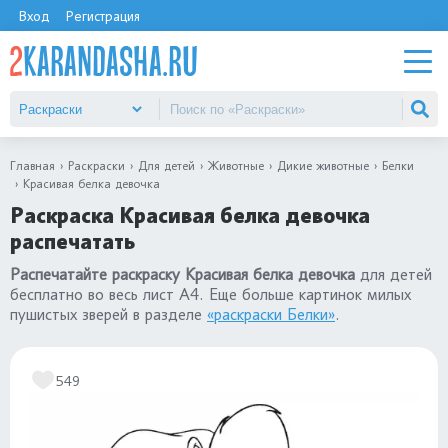
Вход
Регистрация
Главная
Раскраски
Для детей
Животные
Дикие животные
Белки
Красивая белка девочка
Раскраска Красивая белка девочка
распечатать
Распечатайте раскраску Красивая белка девочка
для детей
бесплатно во весь лист А4. Еще больше картинок милых
пушистых зверей в разделе
«раскраски Белки»
.
549