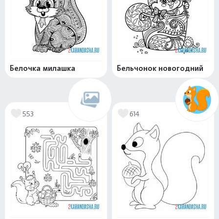
Белочка милашка
Бельчонок новогодний
553
614