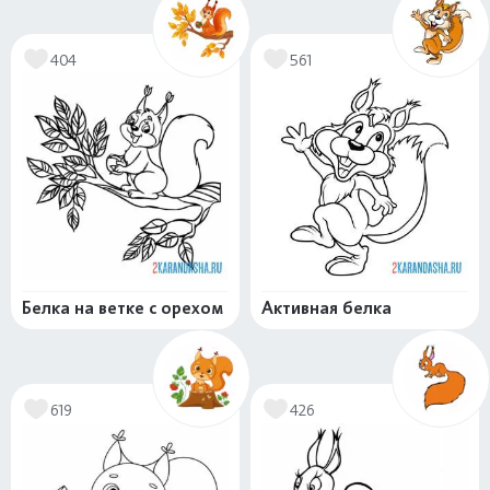
404
561
Белка на ветке с орехом
Активная белка
619
426