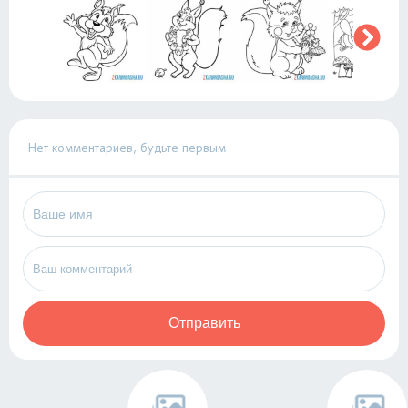
Нет комментариев, будьте первым
Отправить