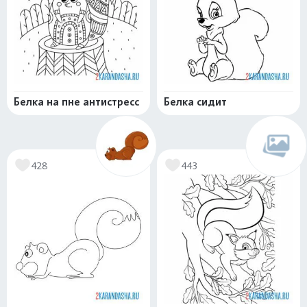
Белка на пне антистресс
Белка сидит
428
443