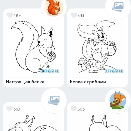
489
543
Настоящая белка
Белка с грибами
663
506