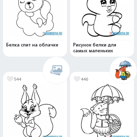
Белка спит на облачке
Рисунок белки для
самых маленьких
544
446