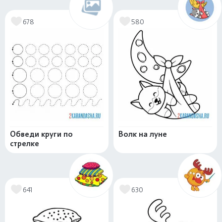
678
580
Обведи круги по
Волк на луне
стрелке
641
630