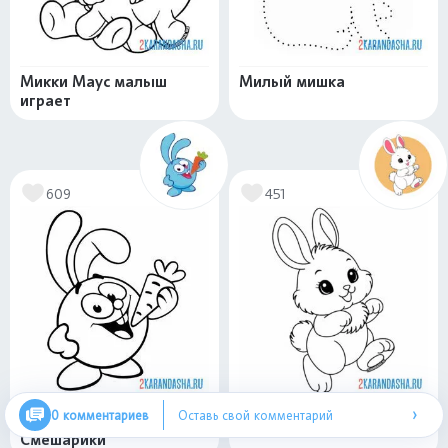
Микки Маус малыш
Милый мишка
играет
609
451
›
0 комментариев
Оставь свой комментарий
Крош с морковкой |
Супер-милый зайчишка
Смешарики