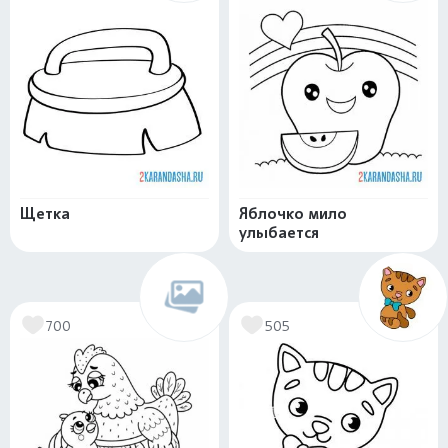
Щетка
Яблочко мило
улыбается
700
505