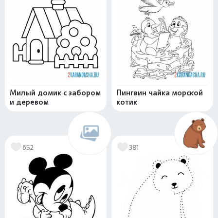
Милый домик с забором
Пингвин чайка морской
и деревом
котик
652
381