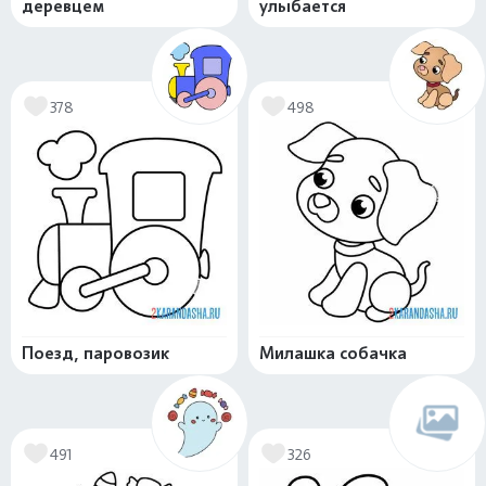
деревцем
улыбается
378
498
Поезд, паровозик
Милашка собачка
491
326