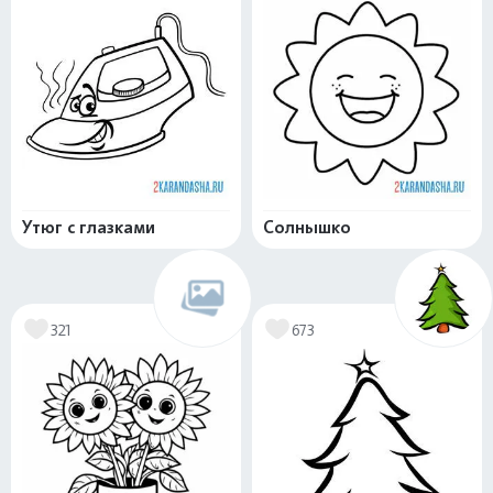
Утюг с глазками
Солнышко
321
673