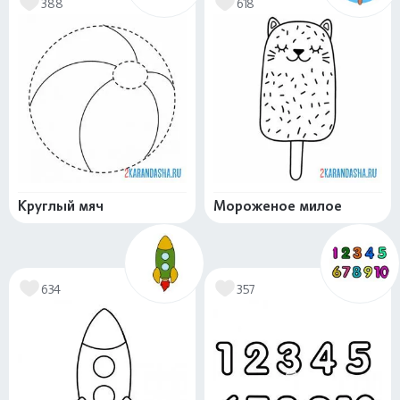
388
618
Круглый мяч
Мороженое милое
634
357