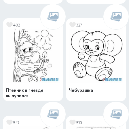
402
327
Птенчик в гнезде
Чебурашка
вылупился
547
510