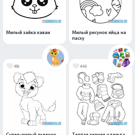
Милый зайка каваи
Милый рисунок яйца на
пасху
418
446
Супер-милый львенок
Теплая зимняя одежда