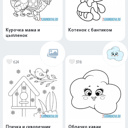
Курочка мама и
Котенок с бантиком
цыпленок
624
378
Птичка и скворечник
Облачко каваи