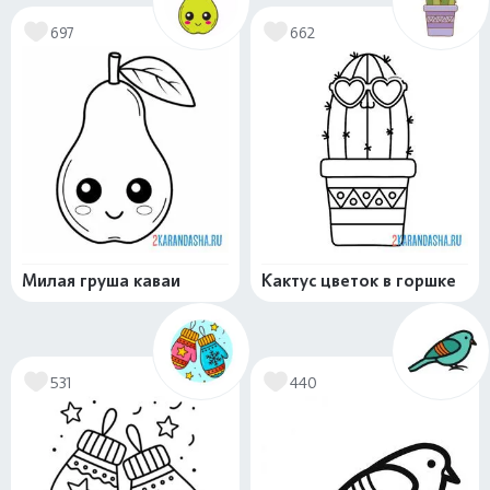
697
662
Милая груша каваи
Кактус цветок в горшке
531
440