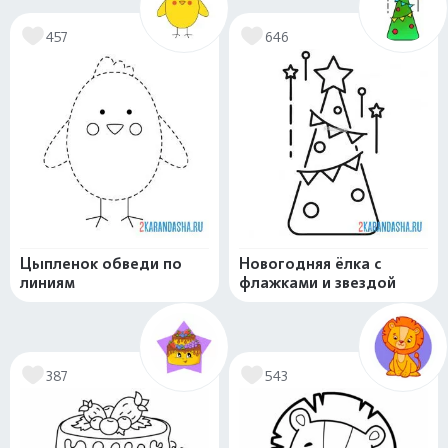
457
646
Цыпленок обведи по
Новогодняя ёлка с
линиям
флажками и звездой
387
543