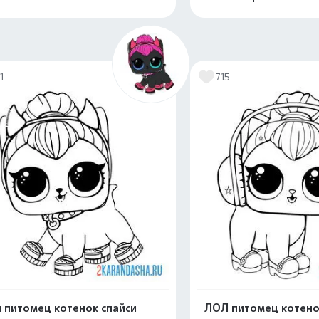
Распечатать и скачать
Распечатать и 
1
715
 питомец котенок спайси
ЛОЛ питомец котенок