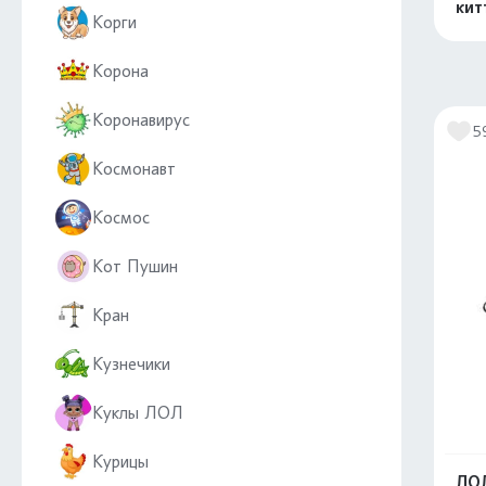
кит
Корги
Корона
Коронавирус
5
Космонавт
Космос
Кот Пушин
Кран
Кузнечики
Куклы ЛОЛ
Курицы
ЛОЛ