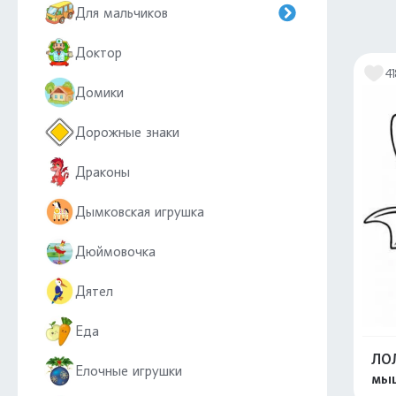
Для мальчиков
Доктор
4
Домики
Дорожные знаки
Драконы
Дымковская игрушка
Дюймовочка
Дятел
Еда
ЛОЛ
Елочные игрушки
мы