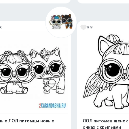
Распечатать и скачать
Распечатать и 
3
594
лые ЛОЛ питомцы новые
ЛОЛ питомец щенок 
очках с крыльями