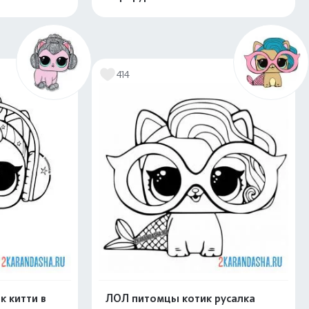
скачать
Распечатать и скачать
414
 китти в
ЛОЛ питомцы котик русалка