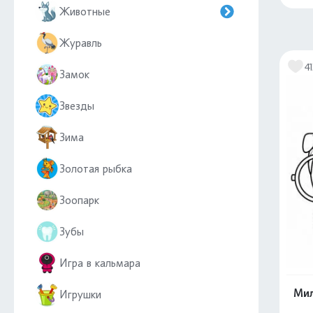
Животные
Журавль
41
Замок
Звезды
Зима
Золотая рыбка
Зоопарк
Зубы
Игра в кальмара
Ми
Игрушки