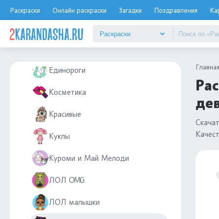
Для девочек 4-5 лет
Раскраски
Онлайн раскраски
Загадки
Поздравления
Ка
Для девочек 6-7 лет
Для девочек 7, 8, 9 лет
Главна
Единороги
Рас
Косметика
дев
Красивые
Скача
Качес
Куклы
Куроми и Май Мелоди
ЛОЛ OMG
ЛОЛ малышки