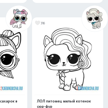
скачать
Распечатать и скачать
316
сахарок в
ЛОЛ питомец милый котенок
сюр-фур