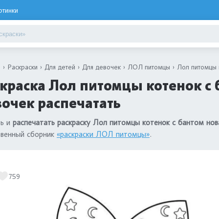
ртинки
я
Раскраски
Для детей
Для девочек
ЛОЛ питомцы
Лол питомцы 
краска Лол питомцы котенок с 
очек распечатать
ть и
распечатать раскраску Лол питомцы котенок с бантом нов
твенный сборник
«раскраски ЛОЛ питомцы»
.
759