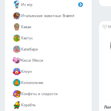
Из игр
Итальянские животные Brainrot
Каваи
51
Кактус
Капибара
Кисси Мисси
Клоун
Колокольчик
Конфеты и сладости
Корабль
Лол