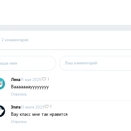
2 комментария
Лена
31 мая 2025
1
Вааааааауууууууу
Ответить
Злата
13 июля 2023
7
Вау класс мне так нравится
Ответить