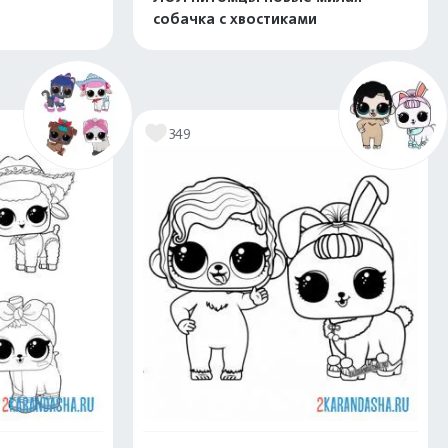
собачка с хвостиками
скачать
Распечатать и скачать
349