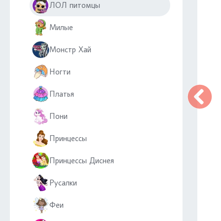
ЛОЛ питомцы
Милые
Монстр Хай
Ногти
Платья
Пони
Принцессы
Принцессы Диснея
Русалки
Феи