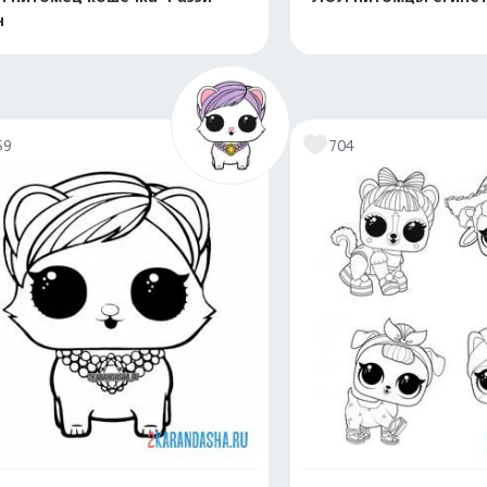
н
Распечатать и скачать
Распечатать и 
59
704