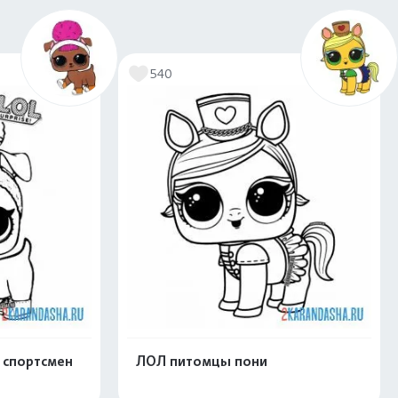
540
 спортсмен
ЛОЛ питомцы пони