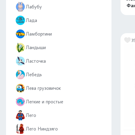
Фа
Лабубу
Лада
Ламборгини
3
Ландыши
Ласточка
Лебедь
Лева грузовичок
Легкие и простые
Лего
Лего Ниндзяго