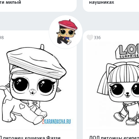
ти милый
наушниках
Распечатать и скачать
Распечатать и 
98
336
 питомец кошечка Фаззи
ЛОЛ питомцы египе