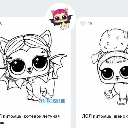
18
419
 питомцы котенок летучая
ЛОЛ питомцы щенок
шь