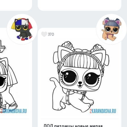
скачать
Распечатать и скачать
370
т
ЛОЛ питомцы новые милая