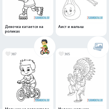
Девочка катается на
Аист и малыш
роликах
387
365