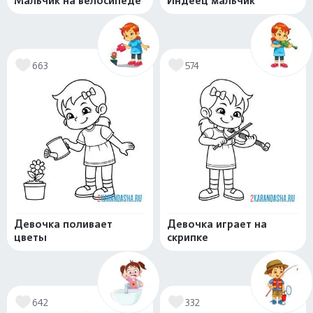
Мальчик на велосипеде
Индеец мальчик
663
574
Девочка поливает
Девочка играет на
цветы
скрипке
642
332