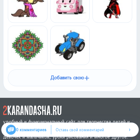
+
Добавить свою
удобный и функциональный сайт для творчества детей и
›
взрослых. Здесь можно найти картинки-раскраски для
0 комментариев
Оставь свой комментарий
девочек и мальчиков, уроки рисования и многое другое.