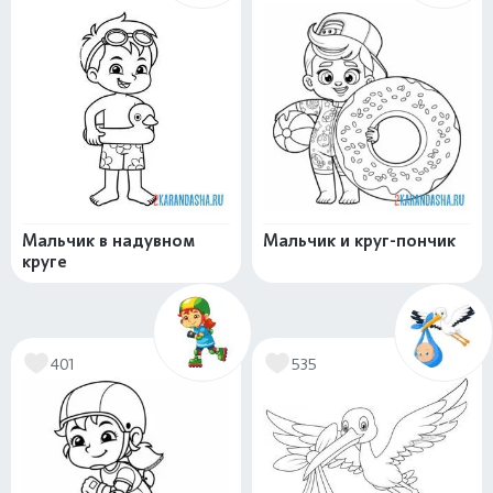
Мальчик в надувном
Мальчик и круг-пончик
круге
401
535