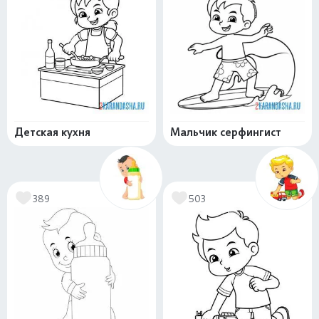
Детская кухня
Мальчик серфингист
389
503