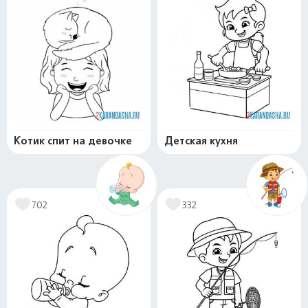
Котик спит на девочке
Детская кухня
702
332