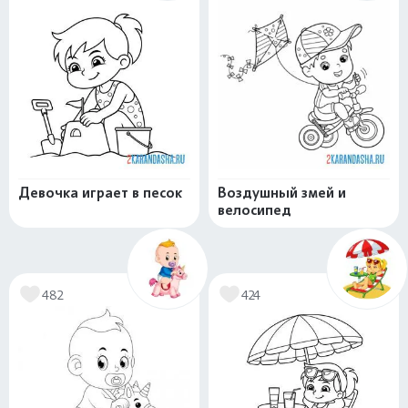
Девочка играет в песок
Воздушный змей и
велосипед
482
424