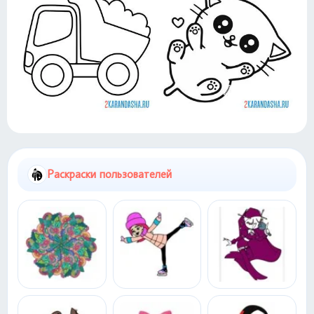
Раскраски пользователей