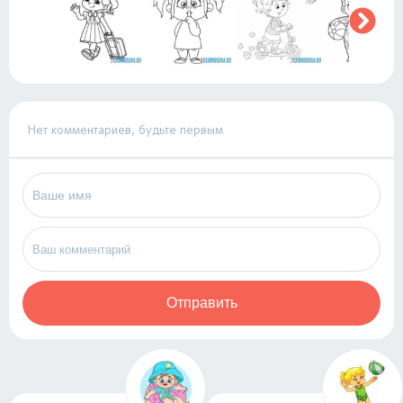
Нет комментариев, будьте первым
Отправить