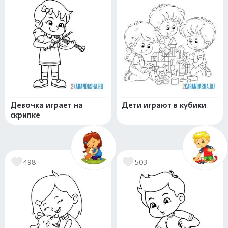
Девочка играет на
Дети играют в кубики
скрипке
498
503