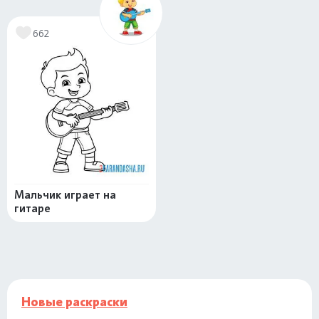
662
Мальчик играет на
гитаре
Новые раскраски