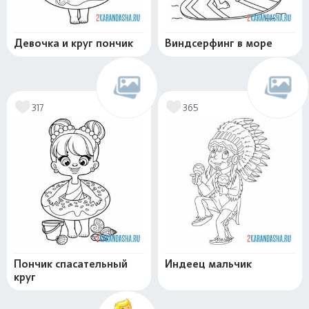
Девочка и круг пончик
Виндсерфинг в море
317
365
Пончик спасательный
Индеец мальчик
круг