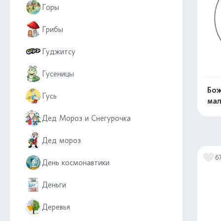
Горы
Грибы
Гуджитсу
Гусеницы
Бож
Гусь
мал
Дед Мороз и Снегурочка
Дед мороз
6
День космонавтики
Деньги
Деревья