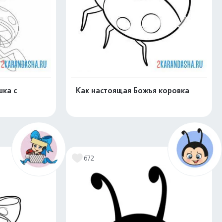
ка с
Как настоящая Божья коровка
скачать
Распечатать и скачать
672