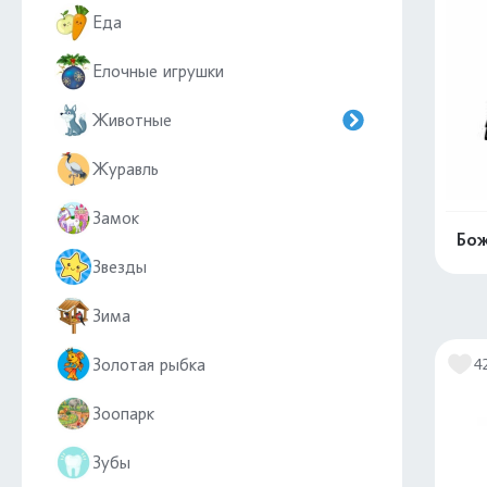
Еда
Елочные игрушки
Животные
Журавль
Замок
Бож
Звезды
Зима
Золотая рыбка
4
Зоопарк
Зубы