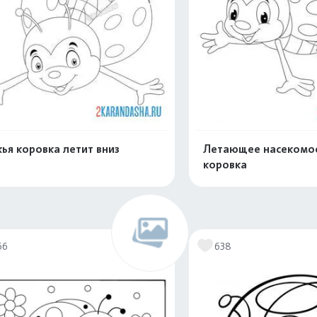
ья коровка летит вниз
Летающее насекомо
коровка
Распечатать и скачать
Распечатать и 
66
638