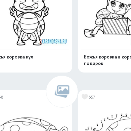
ья коровка кул
Божья коровка в кор
подарок
Распечатать и скачать
Распечатать и 
58
657