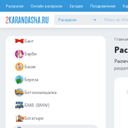
Бабочки
Раскраски
Онлайн раскраски
Загадки
Поздравления
Ка
Балерины
Банан
Главна
Бант
Рас
Барби
Распеч
Басик
разде
Береза
Бетономешалка
БМВ (BMW)
Богатыри