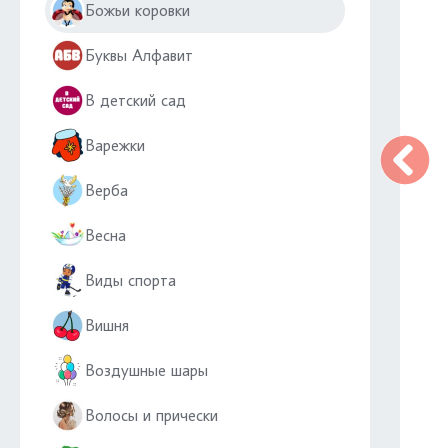
Божьи коровки
Буквы Алфавит
В детский сад
Варежки
Верба
Весна
Виды спорта
Вишня
Воздушные шары
Волосы и прически