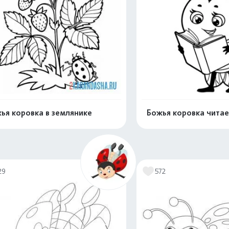
ья коровка в землянике
Божья коровка читае
Распечатать и скачать
Распечатать и 
29
572