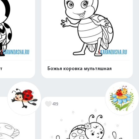
т
Божья коровка мультяшная
скачать
Распечатать и скачать
419