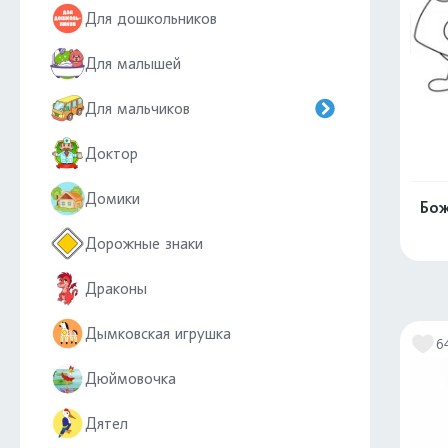
Для дошкольников
Для малышей
Для мальчиков
Доктор
Домики
Бож
Дорожные знаки
Драконы
Дымковская игрушка
6
Дюймовочка
Дятел