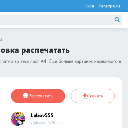
Вход
Регистрация
ка
овка распечатать
латно во весь лист А4. Еще больше картинок насекомого в
Распечатать
Скачать
Lubov555
Добавил: 1797 шт.