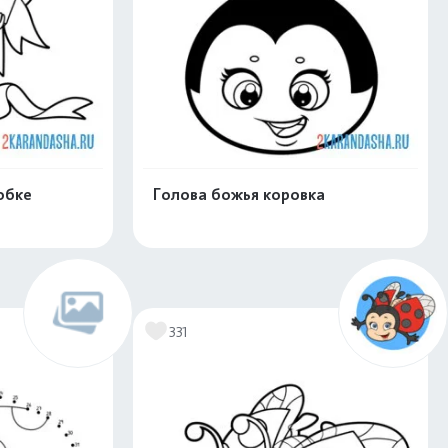
обке
Голова божья коровка
скачать
Распечатать и скачать
331