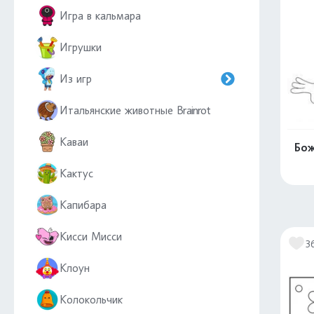
Игра в кальмара
Игрушки
Из игр
Итальянские животные Brainrot
Каваи
Бож
Кактус
Капибара
Кисси Мисси
3
Клоун
Колокольчик