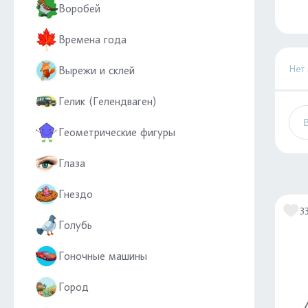
Воробей
Времена года
Нет
Вырежи и склей
Гелик (Гелендваген)
Геометрические фигуры
Глаза
Гнездо
3
Голубь
Гоночные машины
Город