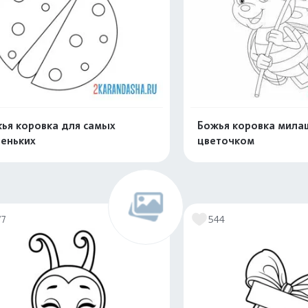
ья коровка для самых
Божья коровка милаш
еньких
цветочком
Распечатать и скачать
Распечатать и 
77
544