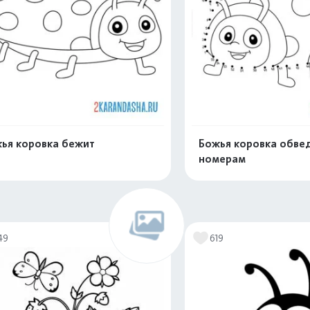
ья коровка бежит
Божья коровка обве
номерам
Распечатать и скачать
Распечатать и 
49
619