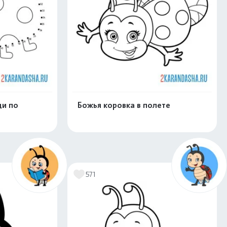
ди по
Божья коровка в полете
скачать
Распечатать и скачать
571