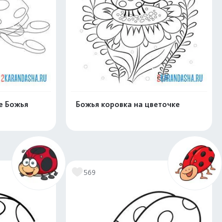
е Божья
Божья коровка на цветочке
скачать
Распечатать и скачать
569