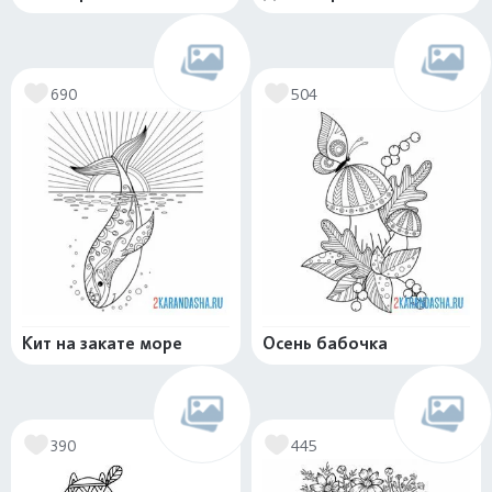
690
504
Кит на закате море
Осень бабочка
390
445