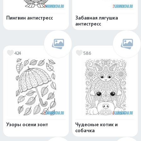
Пингвин антистресс
Забавная лягушка
антистресс
424
586
Узоры осени зонт
Чудесные котик и
собачка