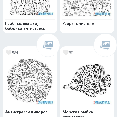
Гриб, солнышко,
Узоры с листьям
бабочка антистресс
584
311
Антистресс единорог
Морская рыбка
антистресс