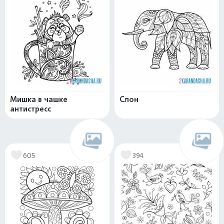
Мишка в чашке
Слон
антистресс
605
394