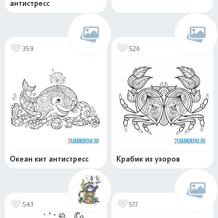
антистресс
359
526
Океан кит антистресс
Крабик из узоров
543
517