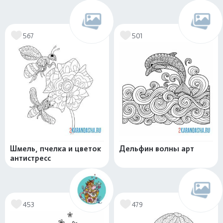
567
501
Шмель, пчелка и цветок
Дельфин волны арт
антистресс
453
479