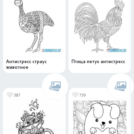
Антистресс страус
Птица петух антистресс
животное
387
739