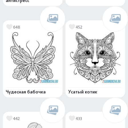
антистресс
648
452
Чудесная бабочка
Усатый котик
442
433