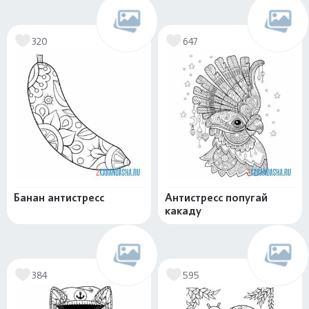
320
647
Банан антистресс
Антистресс попугай
какаду
384
595