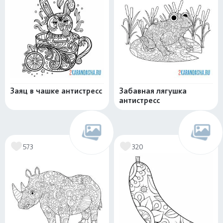
Заяц в чашке антистресс
Забавная лягушка
антистресс
573
320