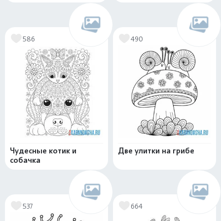
586
490
Чудесные котик и
Две улитки на грибе
собачка
537
664