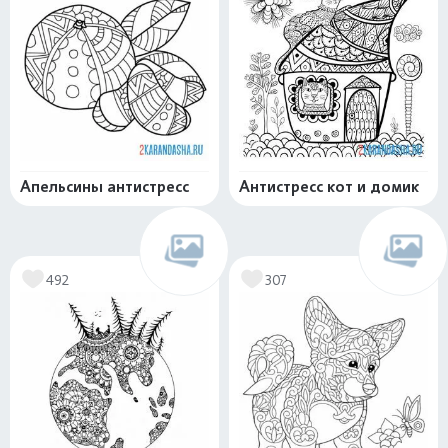
Апельсины антистресс
Антистресс кот и домик
492
307