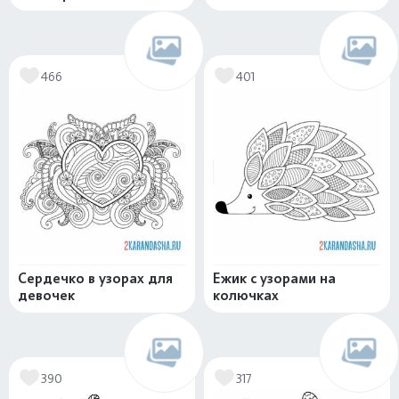
466
401
Сердечко в узорах для
Ежик с узорами на
девочек
колючках
390
317