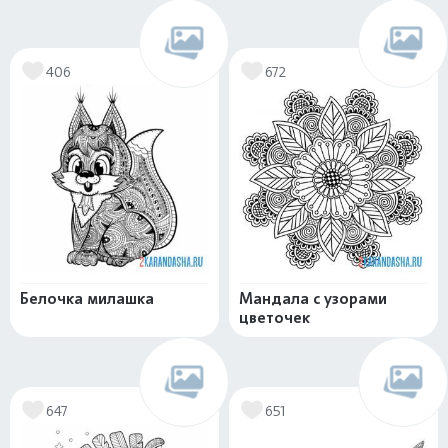
406
672
Белочка милашка
Мандала с узорами
цветочек
647
651