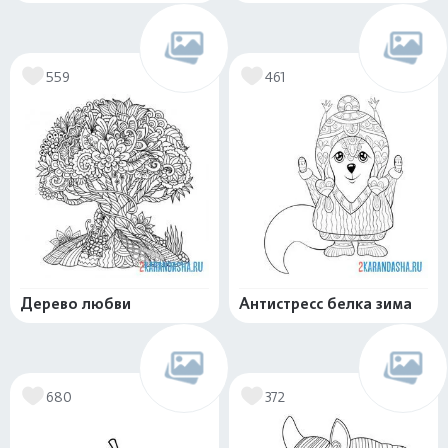
559
461
Дерево любви
Антистресс белка зима
680
372