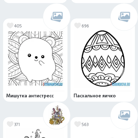
405
696
Мишутка антистресс
Пасхальное яичко
371
563