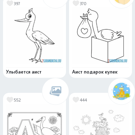
397
370
Улыбается аист
Аист подарок кулек
552
444