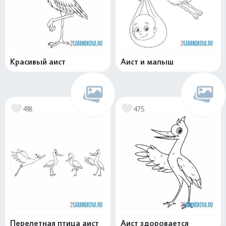
Красивый аист
Аист и малыш
418
475
Перелетная птица аист
Аист здоровается