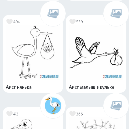
494
539
Аист нянька
Аист малыш в кульке
413
366