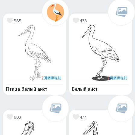
585
438
Птица белый аист
Белый аист
603
477