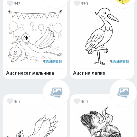
347
330
Аист несет мальчика
Аист на лапке
367
364