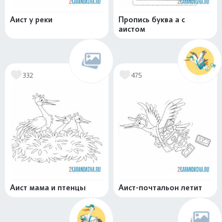
Аист у реки
Пропись буква а с
аистом
332
475
Аист мама и птенцы
Аист-почтальон летит