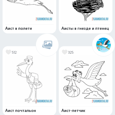
Аист в полете
Аисты в гнезде и птенец
512
325
Аист почтальон
Аист-летчик