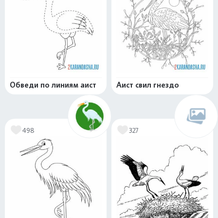
Обведи по линиям аист
Аист свил гнездо
498
327