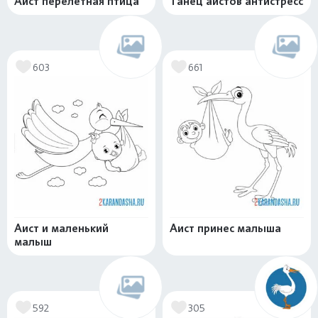
Аист перелетная птица
Танец аистов антистресс
603
661
Аист и маленький
Аист принес малыша
малыш
592
305