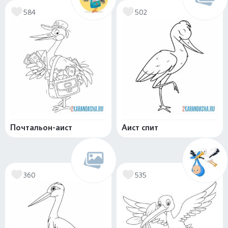
584
502
Почтальон-аист
Аист спит
360
535