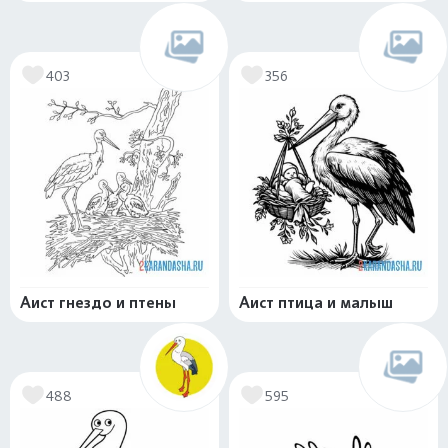
403
356
Аист гнездо и птены
Аист птица и малыш
488
595