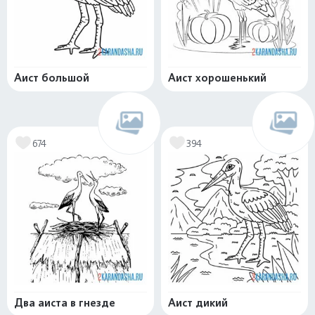
Аист большой
Аист хорошенький
674
394
Два аиста в гнезде
Аист дикий