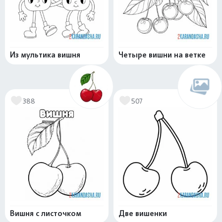
Из мультика вишня
Четыре вишни на ветке
388
507
Вишня с листочком
Две вишенки