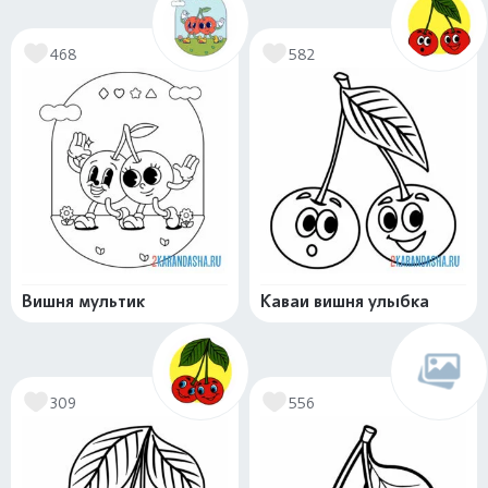
468
582
Вишня мультик
Каваи вишня улыбка
309
556