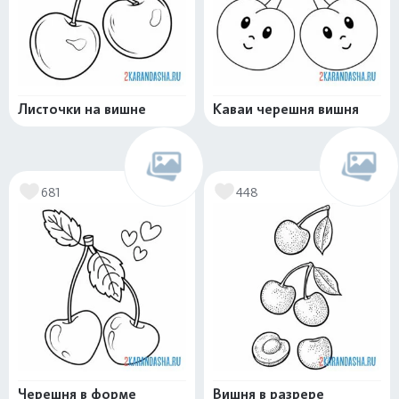
Листочки на вишне
Каваи черешня вишня
681
448
Черешня в форме
Вишня в разрере