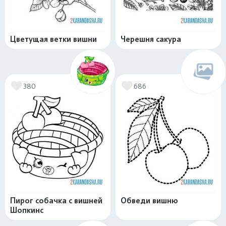
Цветущая ветки вишни
Черешня сакура
380
686
Пирог собачка с вишней
Обведи вишню
Шопкинс