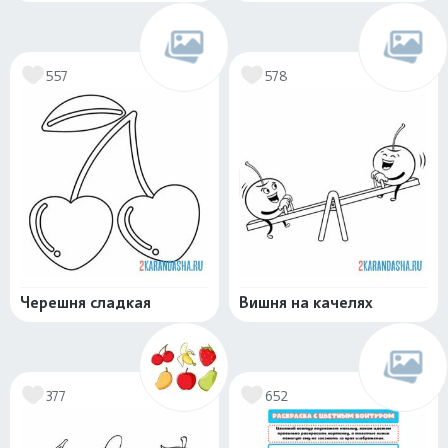
557
578
Черешня сладкая
Вишня на качелях
377
652