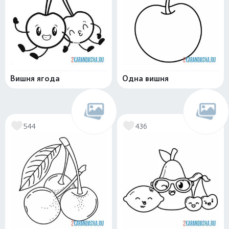
Вишня ягода
Одна вишня
544
436