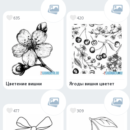
635
420
Цветение вишни
Ягоды вишня цветет
477
309