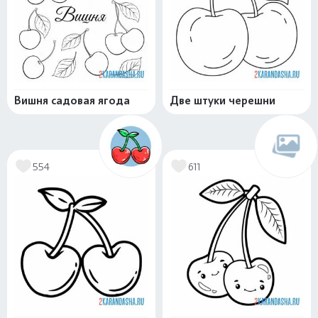
Вишня садовая ягода
Две штуки черешни
554
611