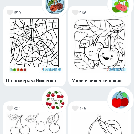
659
566
По номерам: Вишенка
Милые вишенки каваи
302
445