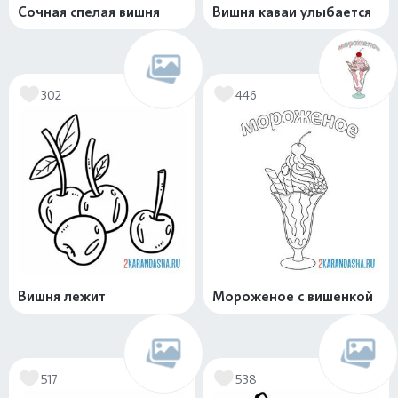
Сочная спелая вишня
Вишня каваи улыбается
302
446
Вишня лежит
Мороженое с вишенкой
517
538