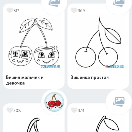
517
369
Вишня мальчик и
Вишенка простая
девочка
308
373