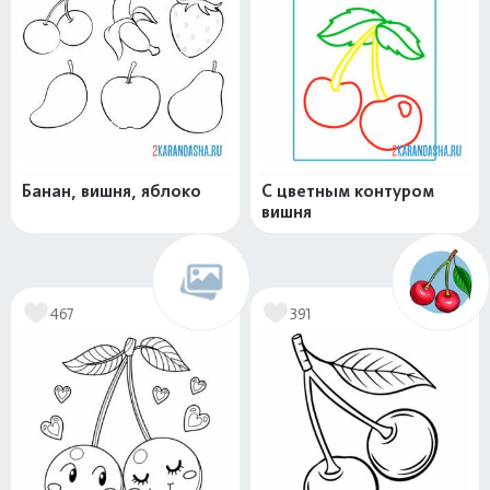
Банан, вишня, яблоко
С цветным контуром
вишня
467
391