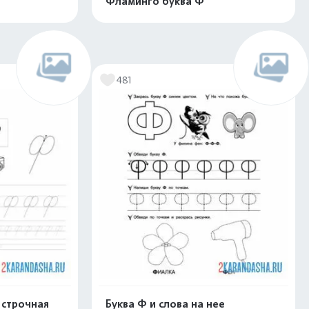
Фламинго буква Ф
скачать
Распечатать и скачать
481
 строчная
Буква Ф и слова на нее