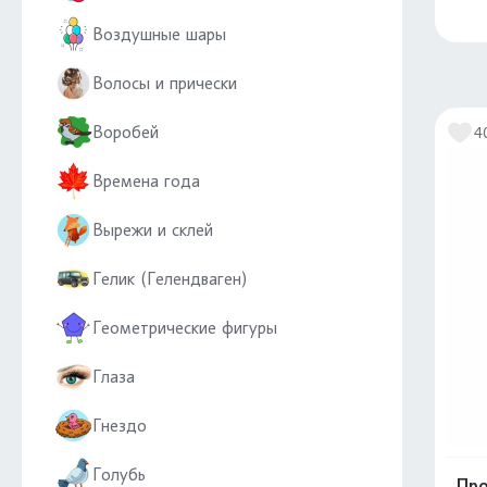
Воздушные шары
Волосы и прически
Воробей
4
Времена года
Вырежи и склей
Гелик (Гелендваген)
Геометрические фигуры
Глаза
Гнездо
Голубь
Про