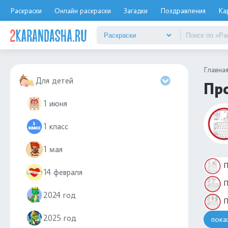
Раскраски
Онлайн раскраски
Загадки
Поздравления
Ка
Главна
Для детей
Про
1 июня
1 класс
1 мая
П
14 февраля
П
2024 год
П
2025 год
пока