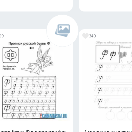
Распечатать и скачать
Распечатать и 
09
340
писи буква Ф и раскраска фея
Строчная и заглавна