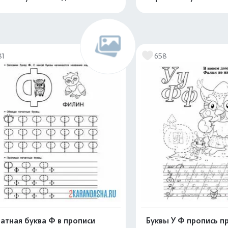
Распечатать и скачать
Распечатать и 
81
658
атная буква Ф в прописи
Буквы У Ф пропись п