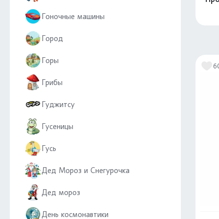
Гоночные машины
Город
Горы
6
Грибы
Гуджитсу
Гусеницы
Гусь
Дед Мороз и Снегурочка
Дед мороз
День космонавтики