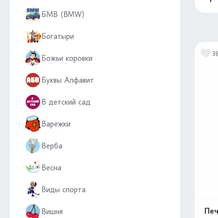
БМВ (BMW)
Богатыри
3
Божьи коровки
Буквы Алфавит
В детский сад
Варежки
Верба
Весна
Виды спорта
Печ
Вишня