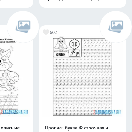
скачать
Распечатать и скачать
602
рописные
Пропись буква Ф строчная и