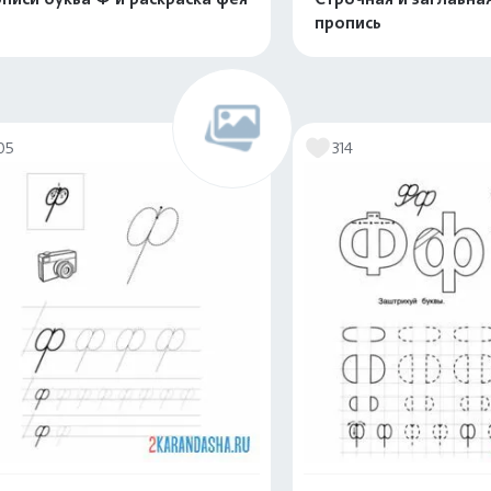
пропись
Распечатать и скачать
Распечатать и 
05
314