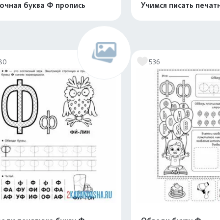
очная буква Ф пропись
Учимся писать печат
Распечатать и скачать
Распечатать и 
80
536