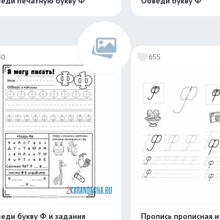
еди печатную букву Ф
Обведи букву Ф
Распечатать и скачать
Распечатать и 
30
655
еди букву Ф и задания
Пропись прописная и