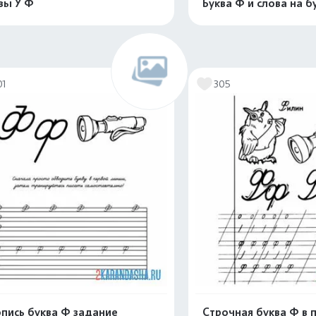
вы У Ф
Буква Ф и слова на б
Распечатать и скачать
Распечатать и 
01
305
пись буква Ф задание
Строчная буква Ф в 