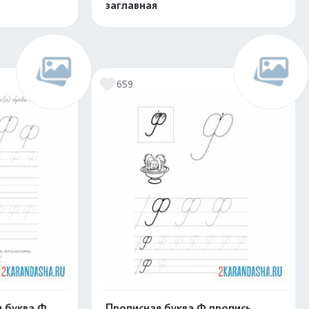
заглавная
скачать
Распечатать и скачать
659
я буква Ф
Прописная буква Ф пропись