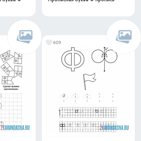
скачать
Распечатать и скачать
609