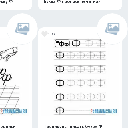
укву Ф
Буква Ф пропись печатная
скачать
Распечатать и скачать
593
прописи
Тренируйся писать букву Ф