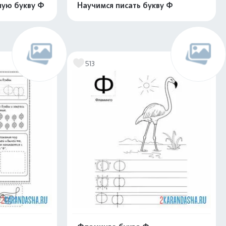
ную букву Ф
Научимся писать букву Ф
скачать
Распечатать и скачать
513