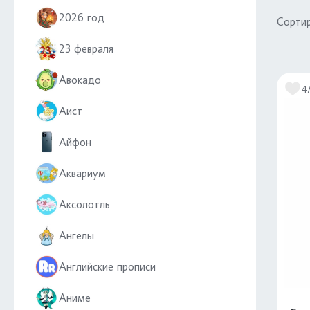
2026 год
Сортир
23 февраля
Авокадо
4
Аист
Айфон
Аквариум
Аксолотль
Ангелы
Английские прописи
Аниме