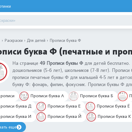
ртинки
я
Раскраски
Для детей
Прописи буква Ф
писи буква Ф (печатные и про
На странице
49 Прописи буквы Ф
для детей бесплатно. 
дошкольников (5-6 лет), школьников (7-8 лет). Прописи 
прописи печатные буквы Ф для малышей 4-5 лет в детск
букву Ф: фонарь, филин, фокусник. Прописи буквы Ф дл
рописи
Прописи буква А
Прописи буква Б
П
рописи буква Д
Прописи буква Е
Прописи буква Ё
рописи буква И
Прописи буква Й
Прописи буква К
зать еще