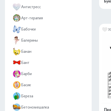
Бук
Антистресс
Арт-терапия
Бабочки
3
Балерины
Банан
Бант
Барби
Басик
Береза
Бетономешалка
Про