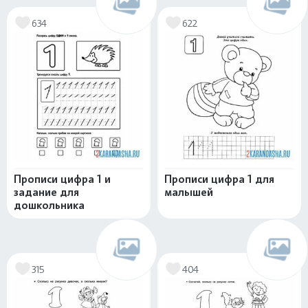
634
622
Прописи цифра 1 и
Прописи цифра 1 для
задание для
малышей
дошкольника
315
404