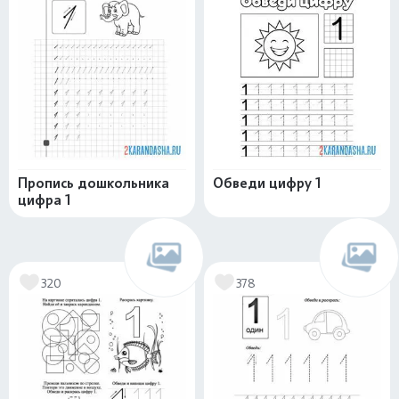
Пропись дошкольника
Обведи цифру 1
цифра 1
320
378