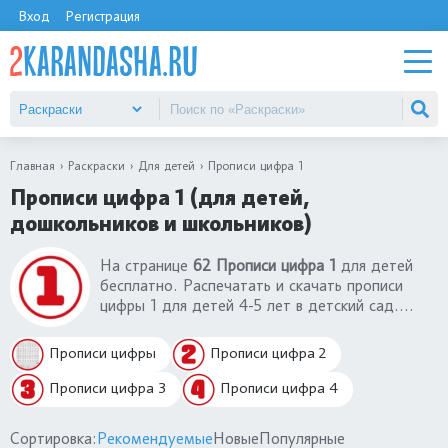
Вход
Регистрация
Главная
Раскраски
Для детей
Прописи цифра 1
Прописи цифра 1 (для детей,
дошкольников и школьников)
На странице
62 Прописи цифра 1
для детей
бесплатно. Распечатать и скачать прописи
цифры 1 для детей 4-5 лет в детский сад.
Прописи цифры 1 для дошкольников 6 лет и
школьников 7 лет (1-2 класс). Прописи цифры 1
Прописи цифры
Прописи цифра 2
с картинками, где нужно посчитать картинки,
обвести цифру, написать самому. Прописи
Прописи цифра 3
Прописи цифра 4
цифры 1 для освоения навыки письма. Самый
большой выбор прописи по математике цифры
Сортировка:
Рекомендуемые
Новые
Популярные
1.