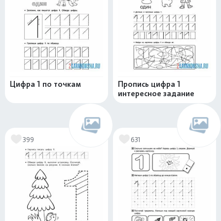
Цифра 1 по точкам
Пропись цифра 1
интересное задание
399
631