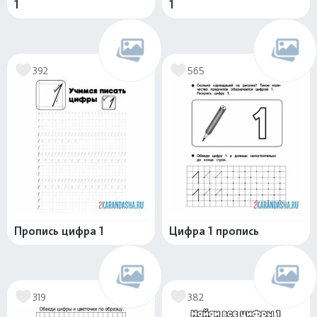
1
1
392
565
Пропись цифра 1
Цифра 1 пропись
319
382