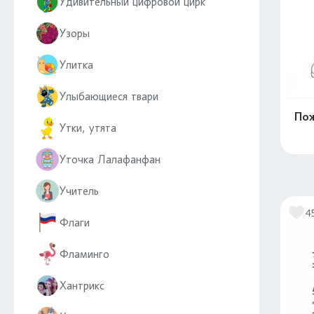
Удивительный цифровой цирк
Узоры
Улитка
Улыбающиеся твари
Пож
Утки, утята
Уточка Лалафанфан
Учитель
4
Флаги
Фламинго
Хантрикс