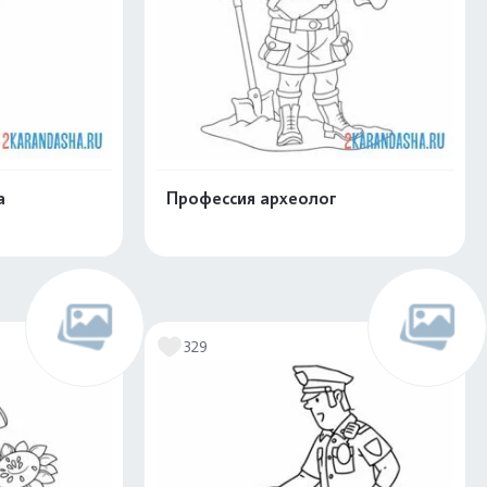
а
Профессия археолог
скачать
Распечатать и скачать
329