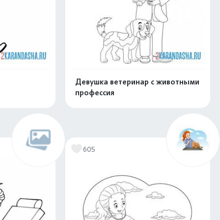
Девушка ветеринар с животными
профессия
скачать
Распечатать и скачать
605