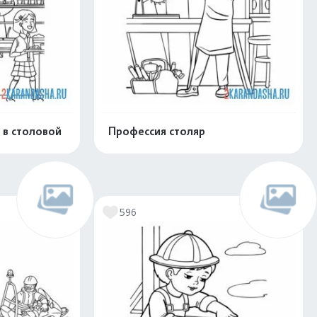
 в столовой
Профессия столяр
скачать
Распечатать и скачать
596