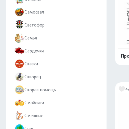
Самосвал
Светофор
Семья
Сердечки
Про
Сказки
Скворец
4
Скорая помощь
Смайлики
Смешные
Снег