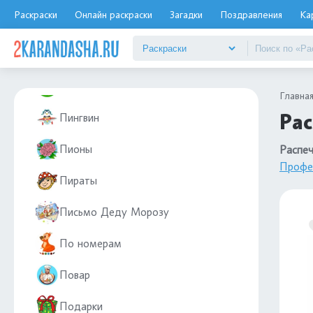
Раскраски
Онлайн раскраски
Загадки
Поздравления
Ка
ПДД
Пейзаж
Петух
Главна
Рас
Пингвин
Пионы
Распеч
Профе
Пираты
Письмо Деду Морозу
По номерам
Повар
Подарки