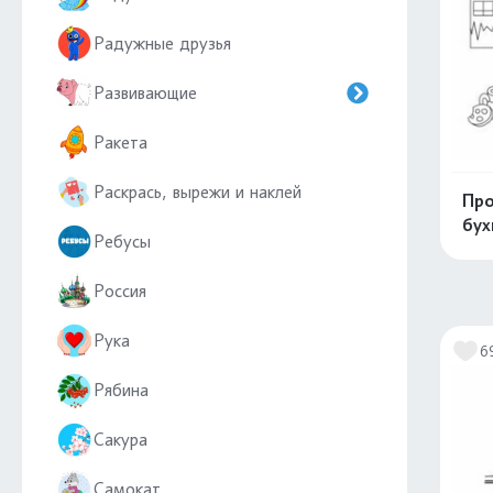
Радужные друзья
Развивающие
Ракета
Раскрась, вырежи и наклей
Про
бух
Ребусы
Россия
Рука
6
Рябина
Сакура
Самокат