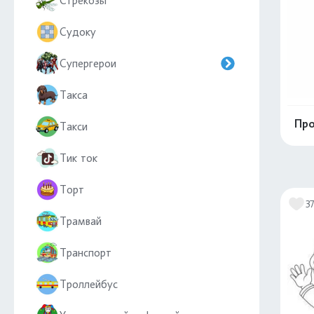
Стрекозы
Судоку
Супергерои
Такса
Про
Такси
Тик ток
Торт
3
Трамвай
Транспорт
Троллейбус