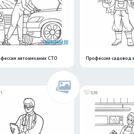
фессия автомеханик СТО
Профессия садовод 
Распечатать и скачать
Распечатать и 
71
538