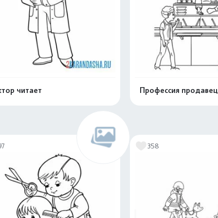
тор читает
Профессия продавец
Распечатать и скачать
Распечатать и 
97
358