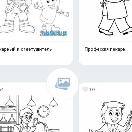
арный и огнетушитель
Профессия пекарь
Распечатать и скачать
Распечатать и 
54
333