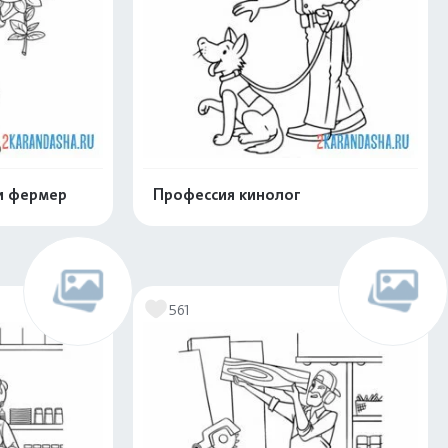
и фермер
Профессия кинолог
скачать
Распечатать и скачать
561