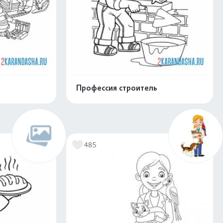
Профессия строитель
скачать
Распечатать и скачать
485