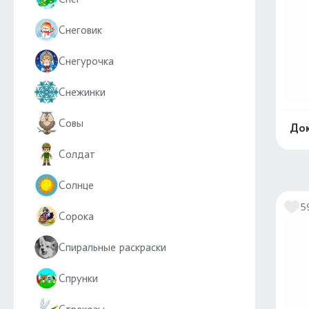
Снеговик
Снегурочка
Снежинки
Совы
Док
Солдат
Солнце
5
Сорока
Спиральные раскраски
Спрунки