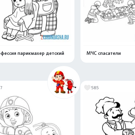
фессия парикмахер детский
МЧС спасатели
Распечатать и скачать
Распечатать и 
77
585