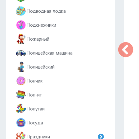
Подводная лодка
Подснежники
Пожарный
Полицейская машина
Полицейский
Пончик
Поп-ит
Попугаи
Посуда
Праздники