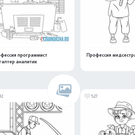
фессия программист
Профессия медсестр
галтер аналитик
Распечатать и скачать
Распечатать и 
92
527