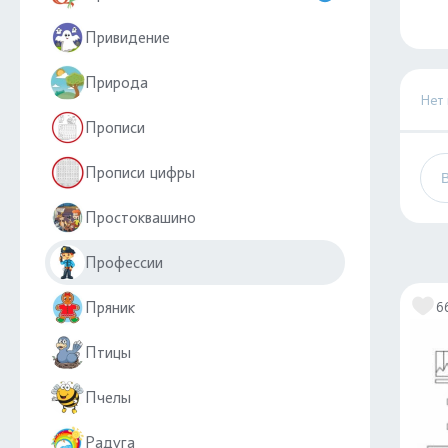
Привидение
Природа
Нет
Прописи
Прописи цифры
Простоквашино
Профессии
Пряник
6
Птицы
Пчелы
Радуга