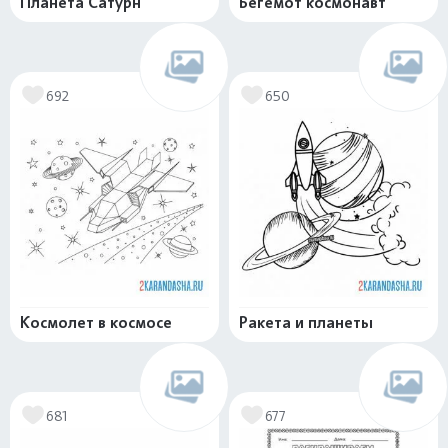
Планета Сатурн
Бегемот космонавт
692
650
Космолет в космосе
Ракета и планеты
681
677