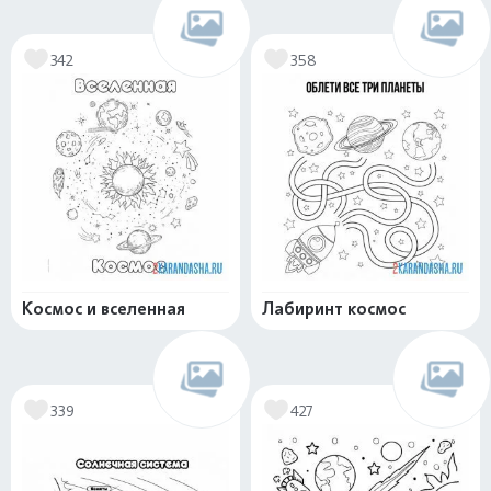
342
358
Космос и вселенная
Лабиринт космос
339
427