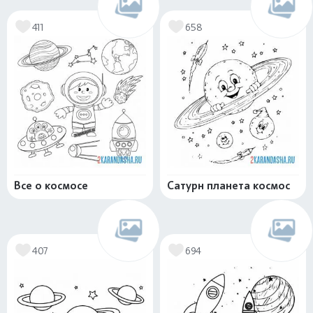
411
658
Все о космосе
Сатурн планета космос
407
694