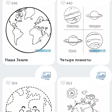
696
440
Наша Земля
Четыре планеты
369
653