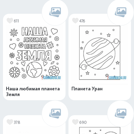
611
476
Наша любимая планета
Планета Уран
Земля
378
690