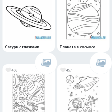
Сатурн с глазками
Планета в космосе
403
457