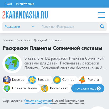
Вход
Регистрация
Главная
Раскраски
Для детей
Планеты
Раскраски Планеты Солнечной системы
В каталоге 102 раскраски Планеты Солнечной
системы для детей. Распечатать раскраски
Планеты Солнечной системы бесплатно на А4.
Среди раскрасок Планет Солнечной системы
вы найдете Землю, Марс, Юпитер, Сатурн,
Космос
Звезды
Солнце
Ракета
Венера, Меркурий. Вы можете проверить свои
знания с помощью раскрасок планет и вписать
Планета Земля
Космонавт
показать еще
самостоятельно правильные названия.
Сортировка:
Рекомендуемые
Новые
Популярные