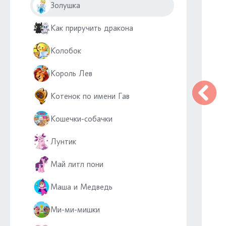
Золушка
Как приручить дракона
Колобок
Король Лев
Котенок по имени Гав
Кошечки-собачки
Лунтик
Май литл пони
Маша и Медведь
Ми-ми-мишки