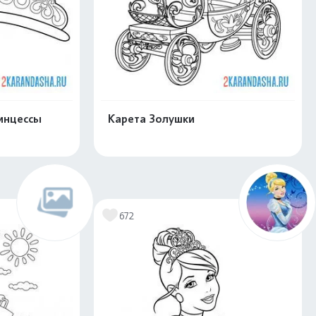
инцессы
Карета Золушки
скачать
Распечатать и скачать
672