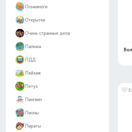
Осьминоги
Открытки
Очень странные дела
Пальма
Вол
ПДД
Пейзаж
Петух
5
Пингвин
Пионы
Пираты