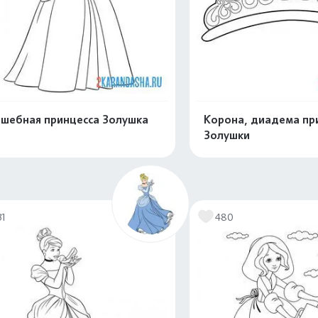
шебная принцесса Золушка
Корона, диадема пр
Золушки
Распечатать и скачать
Распечатать и 
31
480