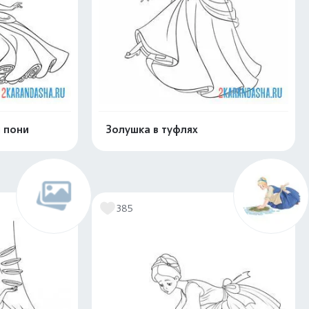
 пони
Золушка в туфлях
скачать
Распечатать и скачать
385