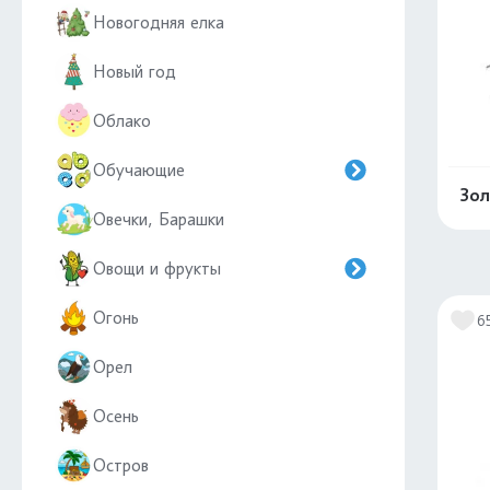
Новогодняя елка
Новый год
Облако
Обучающие
Зол
Овечки, Барашки
Овощи и фрукты
Огонь
6
Орел
Осень
Остров