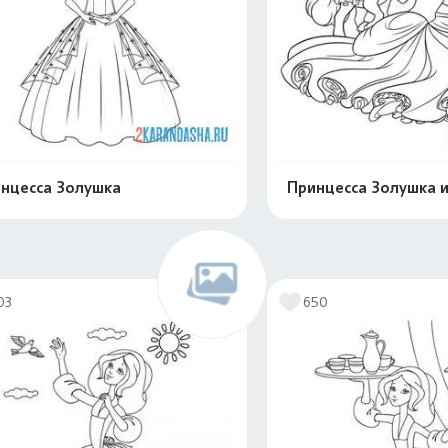
нцесса Золушка
Принцесса Золушка и
Распечатать и скачать
Распечатать и 
03
650