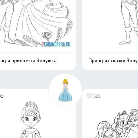
нц и принцесса Золушка
Принц из сказки Зол
Распечатать и скачать
Распечатать и 
92
595