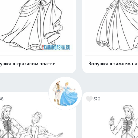
ушка в красивом платье
Золушка в зимнем н
Распечатать и скачать
Распечатать и 
38
670