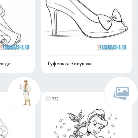
аряде
Туфелька Золушки
скачать
Распечатать и скачать
332