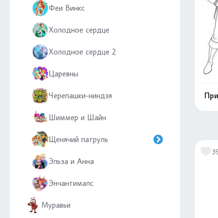
Феи Винкс
Холодное сердце
Холодное сердце 2
Царевны
Черепашки-ниндзя
При
Шиммер и Шайн
Щенячий патруль
3
Эльза и Анна
Энчантималс
Муравьи