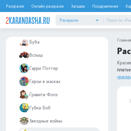
Беззубик
Раскраски
Онлайн раскраски
Загадки
Поздравления
Ка
Белоснежка
Бен 10
Главна
Буба
Рас
Вспыш
Красив
Гарри Поттер
платье
«раскр
Герои в масках
Гравити Фолз
Губка Боб
Звездные войны