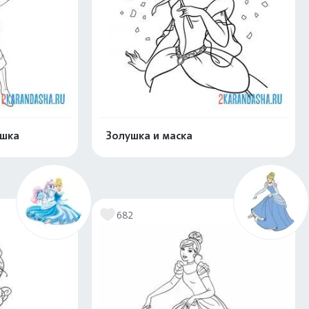
ушка
Золушка и маска
скачать
Распечатать и скачать
682