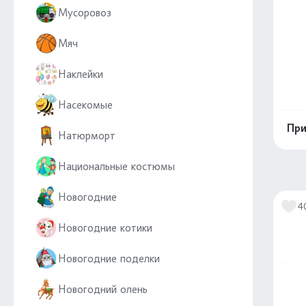
Мусоровоз
Мяч
Наклейки
Насекомые
При
Натюрморт
Национальные костюмы
Новогодние
4
Новогодние котики
Новогодние поделки
Новогодний олень