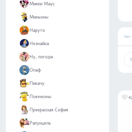
Микки Маус
Миньоны
Наруто
Нет
Незнайка
Ну, погоди
Олаф
Пикачу
Покемоны
4
Прекрасная София
Рапунцель