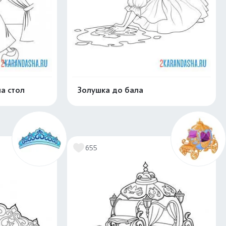
а стол
Золушка до бала
скачать
Распечатать и скачать
655