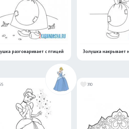
ушка разговаривает с птицей
Золушка накрывает н
Распечатать и скачать
Распечатать и 
55
310