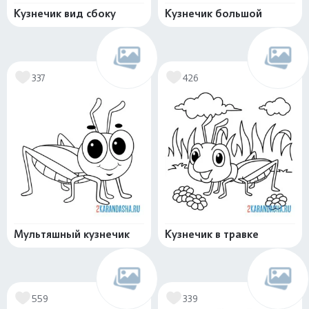
Кузнечик вид сбоку
Кузнечик большой
337
426
Мультяшный кузнечик
Кузнечик в травке
559
339