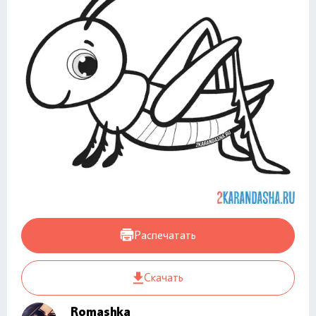
Распечатать
Скачать
Romashka