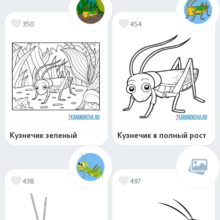
350
454
Кузнечик зеленый
Кузнечик в полный рост
438
497