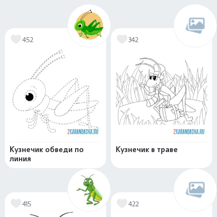
452
342
Кузнечик обведи по
Кузнечик в траве
линия
415
422