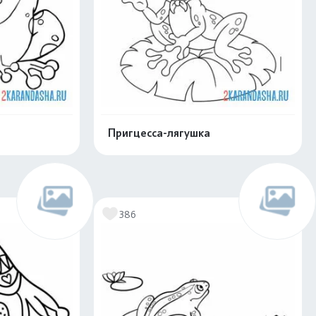
Пригцесса-лягушка
скачать
Распечатать и скачать
386