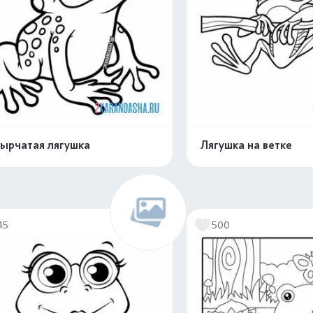
ырчатая лягушка
Лягушка на ветке
Распечатать и скачать
Распечатать и 
45
500