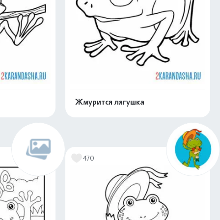
Жмурится лягушка
скачать
Распечатать и скачать
470