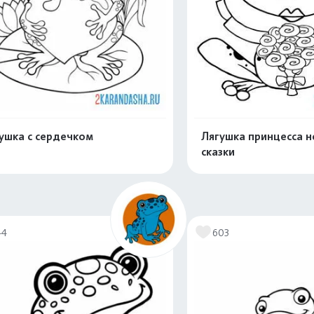
ушка с сердечком
Лягушка принцесса н
сказки
Распечатать и скачать
Распечатать и 
44
603