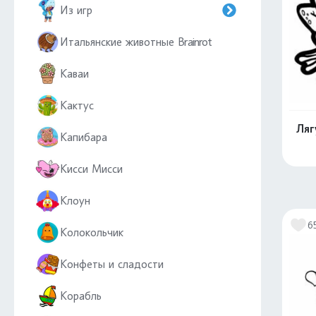
Из игр
Итальянские животные Brainrot
Каваи
Кактус
Ляг
Капибара
Кисси Мисси
Клоун
6
Колокольчик
Конфеты и сладости
Корабль