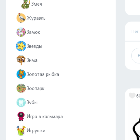
Змея
Журавль
Нет
Замок
Звезды
Зима
Золотая рыбка
Зоопарк
6
Зубы
Игра в кальмара
Игрушки