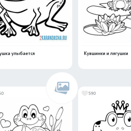
ушка улыбается
Кувшинки и лягушки
Распечатать и скачать
Распечатать и 
50
590