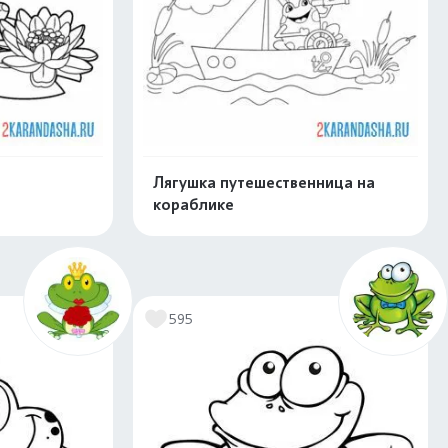
Лягушка путешественница на
кораблике
скачать
Распечатать и скачать
595