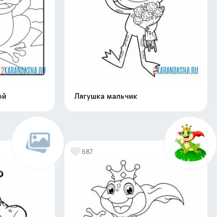
ой
Лягушка мальчик
скачать
Распечатать и скачать
687