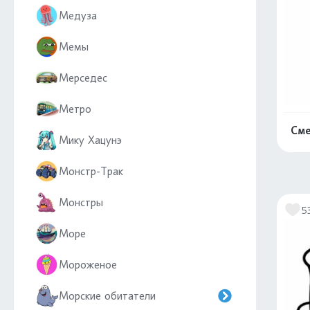
Медуза
Мемы
Мерседес
Метро
Сме
Мику Хацунэ
Монстр-Трак
Монстры
5
Море
Мороженое
Морские обитатели