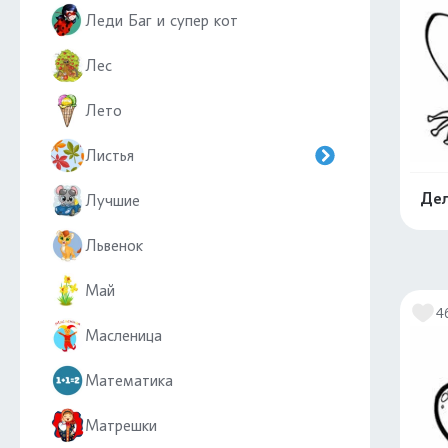
Леди Баг и супер кот
Лес
Лето
Листья
Дел
Лучшие
Львенок
Май
4
Масленица
Математика
Матрешки