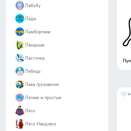
Лабубу
Лада
Ламборгини
Ландыши
Ласточка
Пуп
Лебедь
Лева грузовичок
4
Легкие и простые
Лего
Лего Ниндзяго