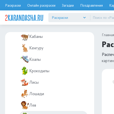
Жирафы
Раскраски
Онлайн раскраски
Загадки
Поздравления
Ка
Зайцы и кролики
Зебры
Главна
Кабаны
Рас
Кенгуру
Распеч
Коалы
картин
Крокодилы
Лисы
Лошади
Лев