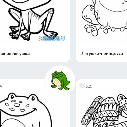
шная лягушка
Лягушка-принцесса
Распечатать и скачать
Распечатать и 
37
525