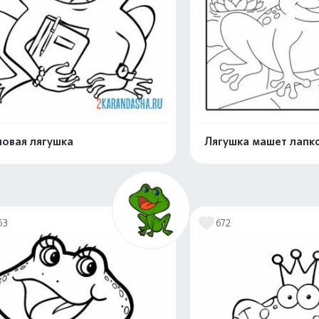
овая лягушка
Лягушка машет лапк
Распечатать и скачать
Распечатать и 
63
672