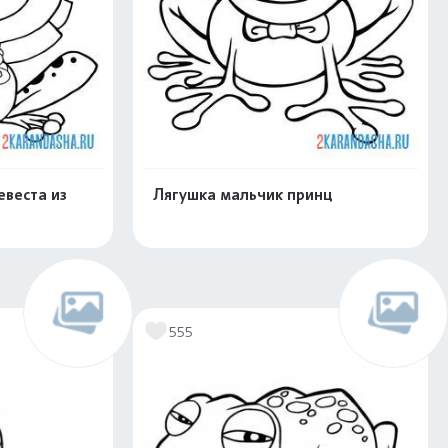
евеста из
Лягушка мальчик принц
скачать
Распечатать и скачать
555