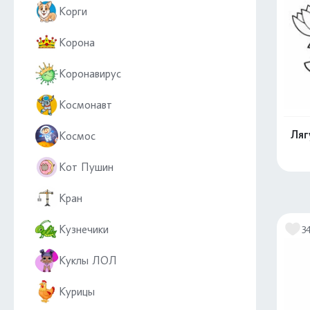
Корги
Корона
Коронавирус
Космонавт
Ляг
Космос
Кот Пушин
Кран
Кузнечики
3
Куклы ЛОЛ
Курицы