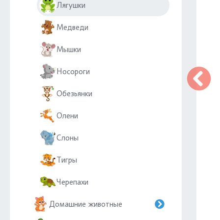
Лягушки
Медведи
Мышки
Носороги
Обезьянки
Олени
Слоны
Тигры
Черепахи
Домашние животные