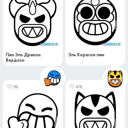
Пин Эль Дракон
Эль Корасон пин
Вердозо
310
478