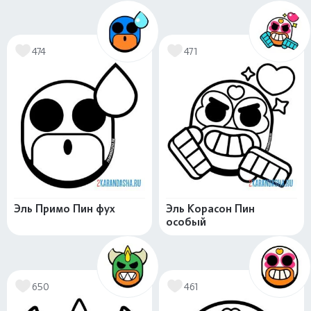
474
471
Эль Примо Пин фух
Эль Корасон Пин
особый
650
461