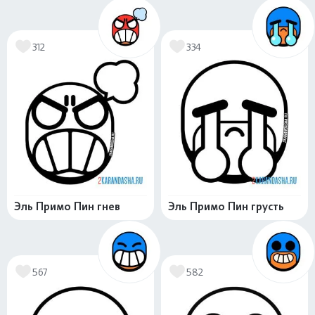
312
334
Эль Примо Пин гнев
Эль Примо Пин грусть
567
582