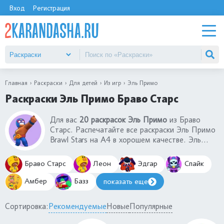
Вход
Регистрация
Главная
Раскраски
Для детей
Из игр
Эль Примо
Раскраски Эль Примо Браво Старс
Для вас
20 раскрасок Эль Примо
из Браво
Старс. Распечатайте все раскраски Эль Примо
Brawl Stars на А4 в хорошем качестве. Эль
Примо - Боец ближнего боя, который
пользуется популярностью и заслуженной
Браво Старс
Леон
Эдгар
Спайк
любовью у игроков. На выбор представлены
разные раскраски Эль Примо скины: обычный
Амбер
Базз
показать еще
боец, Эль Рудо Примо, Эль Рей Примо, Эль
Brown, Эль Примо Университарио, Эль Дракон
Сортировка:
Рекомендуемые
Новые
Популярные
Вердозо, Эль Тигро и другие.