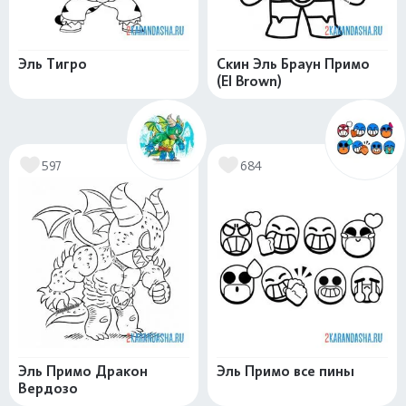
Эль Тигро
Скин Эль Браун Примо
(El Brown)
597
684
Эль Примо Дракон
Эль Примо все пины
Вердозо