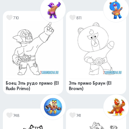
710
811
Боец Эль рудо примо (El
Эль примо Браун (El
Rudo Primo)
Brown)
748
741