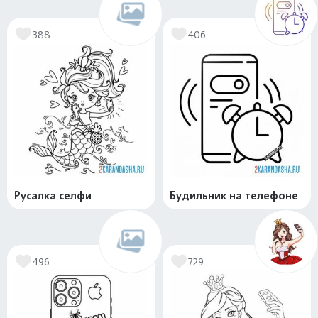
388
406
Русалка селфи
Будильник на телефоне
496
729