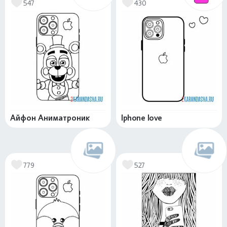
547
430
Айфон Аниматроник
Iphone love
779
527