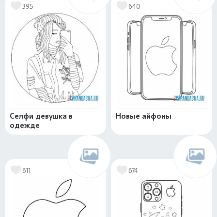
395
640
Селфи девушка в
Новые айфоны
одежде
611
674