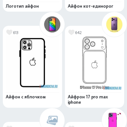
Логотип айфон
Айфон кот-единорог
613
642
Айфон с яблочком
Айфрон 17 pro max
iphone