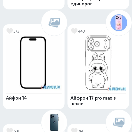
единорог
373
443
Айфон 14
Айфрон 17 pro max в
чехле
631
740