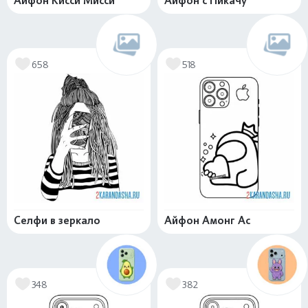
Айфон Кисси Мисси
Айфон с Пикачу
658
518
Селфи в зеркало
Айфон Амонг Ас
348
382