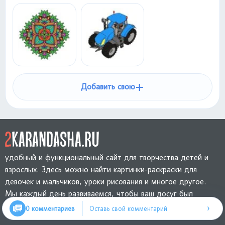
+
Добавить свою
удобный и функциональный сайт для творчества детей и
взрослых. Здесь можно найти картинки-раскраски для
девочек и мальчиков, уроки рисования и многое другое.
Мы каждый день развиваемся, чтобы ваш досуг был
интересным и полезным.
›
0 комментариев
Оставь свой комментарий