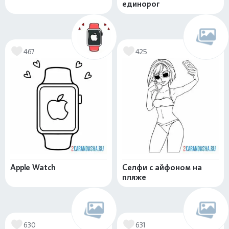
единорог
467
425
Apple Watch
Селфи с айфоном на
пляже
630
631