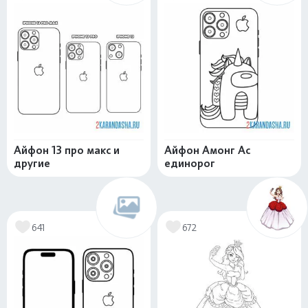
Айфон 13 про макс и
Айфон Амонг Ас
другие
единорог
641
672