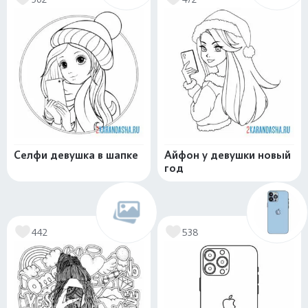
Селфи девушка в шапке
Айфон у девушки новый
год
442
538