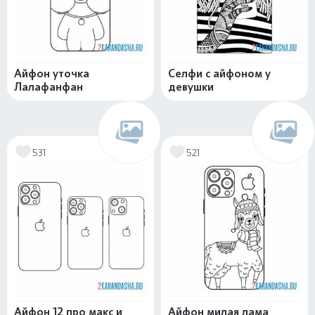
Айфон уточка
Селфи с айфоном у
Лалафанфан
девушки
531
521
Айфон 12 про макс и
Айфон милая лама