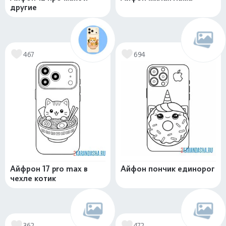
другие
467
694
Айфрон 17 pro max в
Айфон пончик единорог
чехле котик
362
472