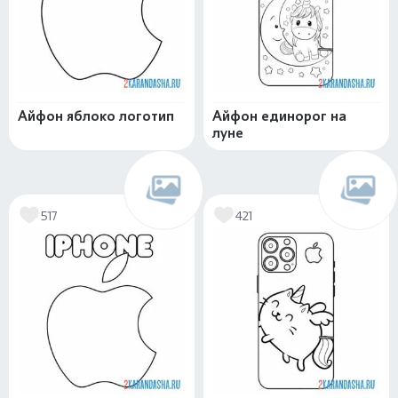
Айфон яблоко логотип
Айфон единорог на
луне
517
421