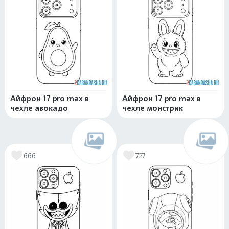
Айфрон 17 pro max в
Айфрон 17 pro max в
чехле авокадо
чехле монстрик
666
727