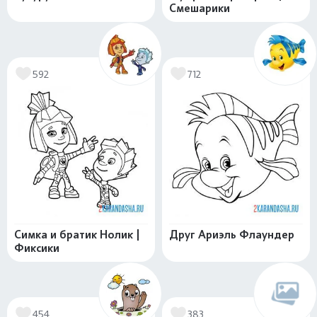
Смешарики
592
712
Симка и братик Нолик |
Друг Ариэль Флаундер
Фиксики
454
383