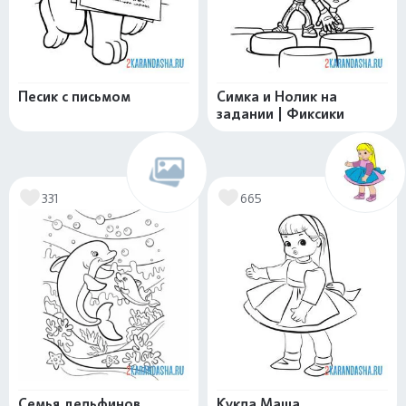
Песик с письмом
Симка и Нолик на
задании | Фиксики
331
665
Семья дельфинов
Кукла Маша