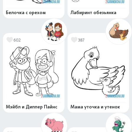
Белочка с орехом
Лабиринт обезьянка
602
387
Мэйбл и Диппер Пайнс
Мама уточка и утенок