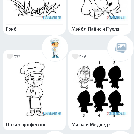
Гриб
Мэйбл Пайнс и Пухля
532
546
Повар профессия
Маша и Медведь