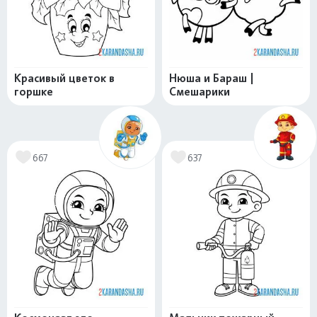
Красивый цветок в
Нюша и Бараш |
горшке
Смешарики
667
637