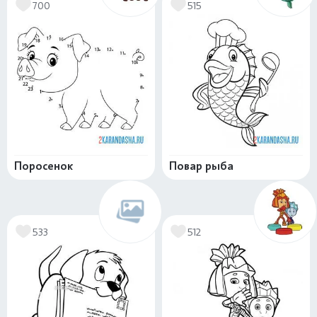
700
515
Поросенок
Повар рыба
533
512