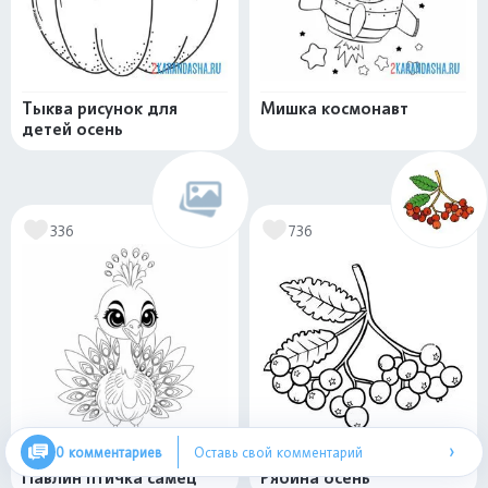
Тыква рисунок для
Мишка космонавт
детей осень
336
736
›
0 комментариев
Оставь свой комментарий
Павлин птичка самец
Рябина осень