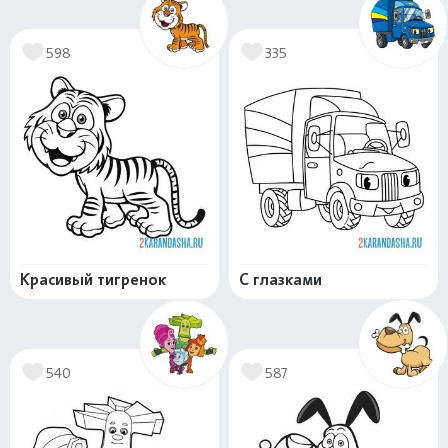
598
335
Красивый тигренок
С глазками
540
587