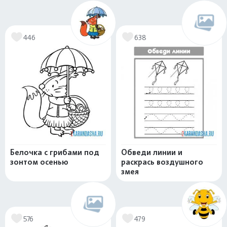
446
638
Белочка с грибами под
Обведи линии и
зонтом осенью
раскрась воздушного
змея
576
479