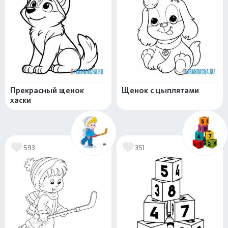
Прекрасный щенок
Щенок с цыплятами
хаски
593
351