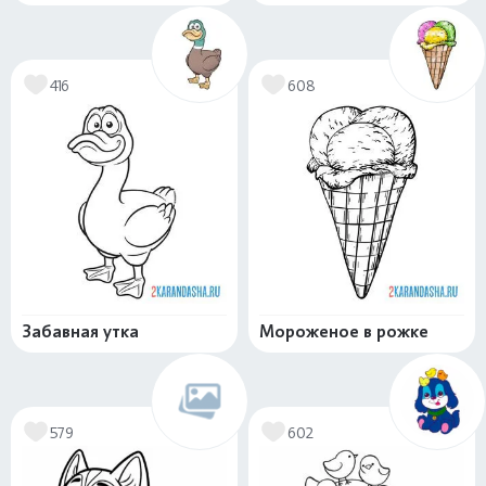
416
608
Забавная утка
Мороженое в рожке
579
602