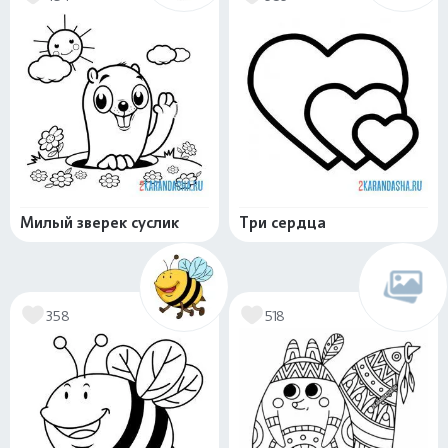
Милый зверек суслик
Три сердца
358
518