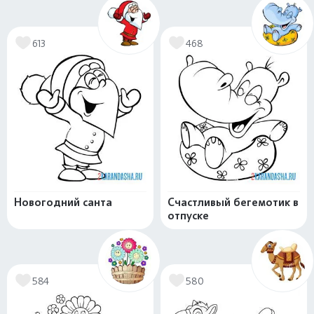
613
468
Новогодний санта
Счастливый бегемотик в
отпуске
584
580