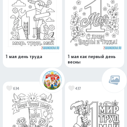
1 мая день труда
1 мая как первый день
весны
634
437