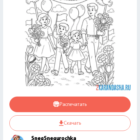
Распечатать
Скачать
SnegSnegurochka