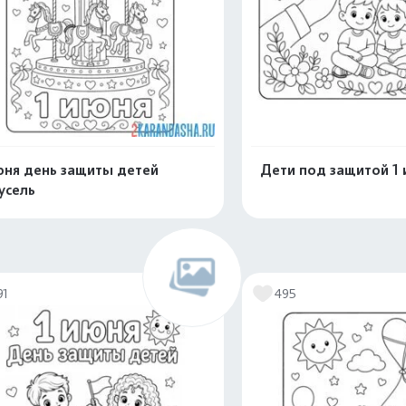
юня день защиты детей
Дети под защитой 1
усель
Распечатать и скачать
Распечатать и 
91
495