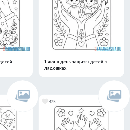
детей
1 июня день защиты детей в
ладошках
скачать
Распечатать и скачать
425