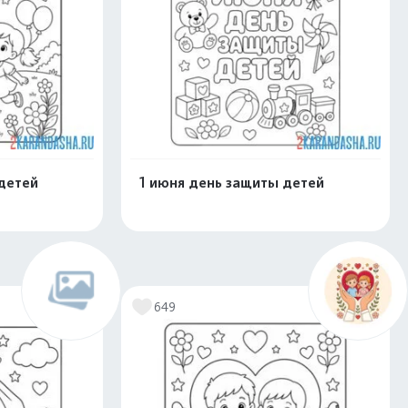
детей
1 июня день защиты детей
скачать
Распечатать и скачать
649