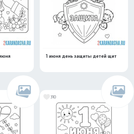
 июня
1 июня день защиты детей щит
скачать
Распечатать и скачать
310