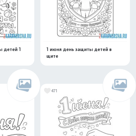
ы детей 1
1 июня день защиты детей в
щите
скачать
Распечатать и скачать
471