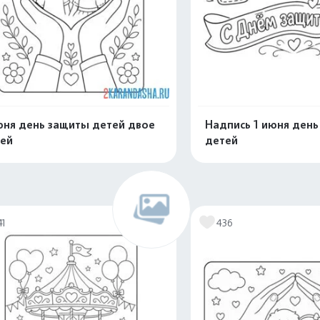
юня день защиты детей двое
Надпись 1 июня ден
ей
детей
Распечатать и скачать
Распечатать и 
41
436