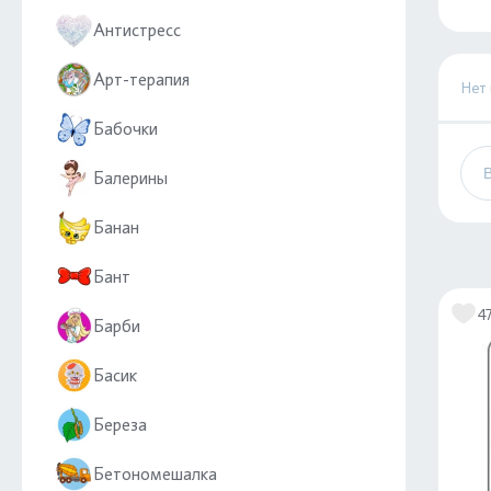
Антистресс
Арт-терапия
Нет
Бабочки
Балерины
Банан
Бант
4
Барби
Басик
Береза
Бетономешалка