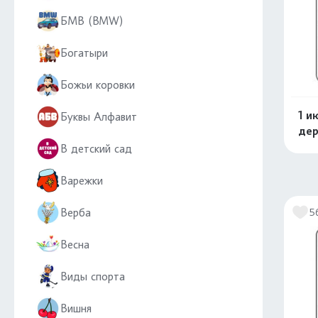
БМВ (BMW)
Богатыри
Божьи коровки
1 и
Буквы Алфавит
дер
В детский сад
Варежки
Верба
5
Весна
Виды спорта
Вишня