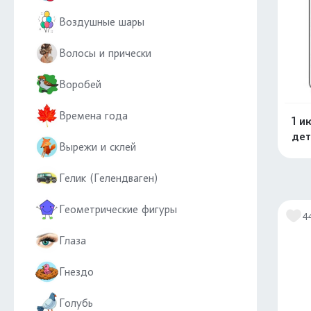
Воздушные шары
Волосы и прически
Воробей
Времена года
1 и
дет
Вырежи и склей
Гелик (Гелендваген)
Геометрические фигуры
4
Глаза
Гнездо
Голубь