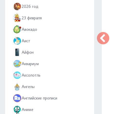
2026 год
23 февраля
Авокадо
Аист
Айфон
Аквариум
Аксолотль
Ангелы
Английские прописи
Аниме