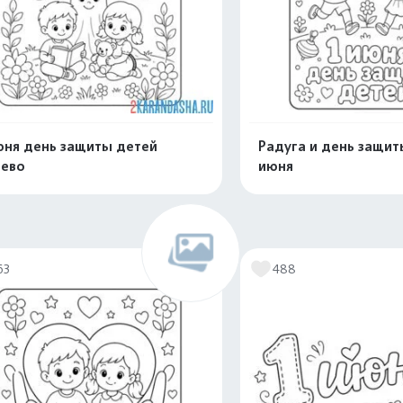
юня день защиты детей
Радуга и день защит
ево
июня
Распечатать и скачать
Распечатать и 
63
488