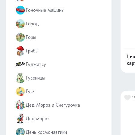
Гоночные машины
Город
Горы
Грибы
1 и
кар
Гуджитсу
Гусеницы
Гусь
4
Дед Мороз и Снегурочка
Дед мороз
День космонавтики