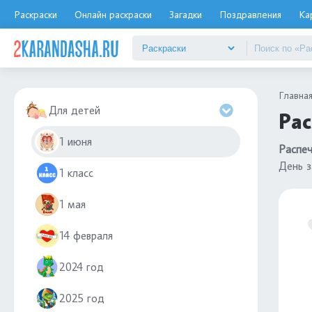
Раскраски
Онлайн раскраски
Загадки
Поздравления
Ка
Главна
Для детей
Рас
1 июня
Распеч
День 
1 класс
1 мая
14 февраля
2024 год
2025 год