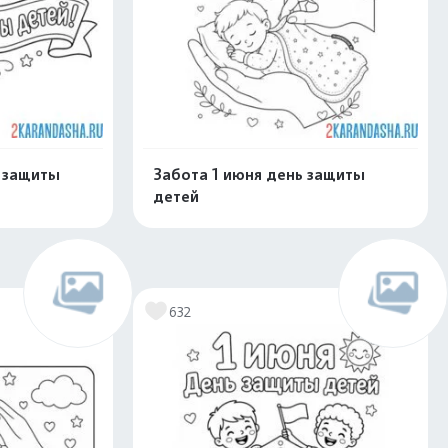
ь защиты
Забота 1 июня день защиты
детей
скачать
Распечатать и скачать
632