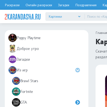
Раскраски
Онлайн раскраски
Загадки
Поздравления
Ка
Главна
Poppy Playtime
Кар
Доброе утро
Скача
разде
Загадки
Из игр
Brawl Stars
Fortnite
GTA