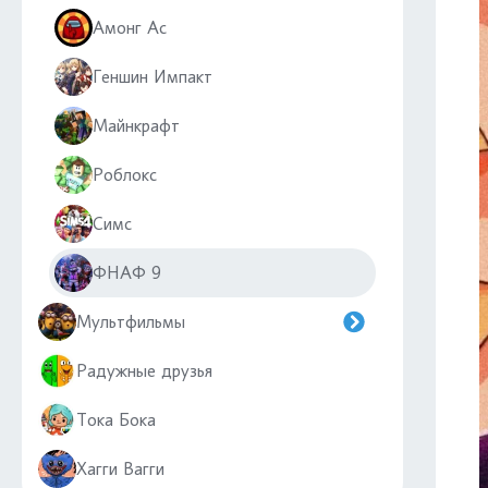
Амонг Ас
Геншин Импакт
Майнкрафт
Роблокс
Симс
ФНАФ 9
Мультфильмы
Радужные друзья
Тока Бока
Хагги Вагги