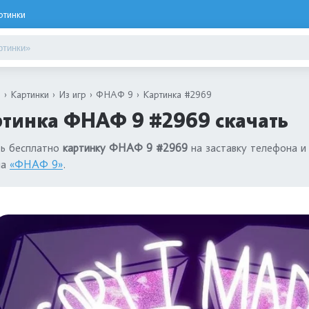
ртинки
я
Картинки
Из игр
ФНАФ 9
Картинка #2969
ртинка ФНАФ 9 #2969 скачать
ть бесплатно
картинку ФНАФ 9 #2969
на заставку телефона и
ла
«ФНАФ 9»
.