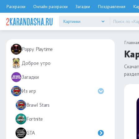
Раскраски
Онлайн раскраски
Загадки
Поздравления
Ка
Главна
Poppy Playtime
Ка
Доброе утро
Скача
разде
Загадки
Из игр
Brawl Stars
Fortnite
GTA