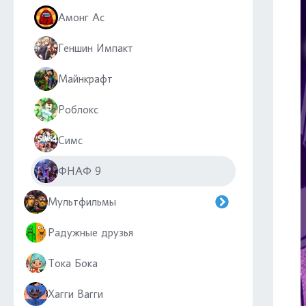
Амонг Ас
Геншин Импакт
Майнкрафт
Роблокс
Симс
ФНАФ 9
Мультфильмы
Радужные друзья
Тока Бока
Хагги Вагги