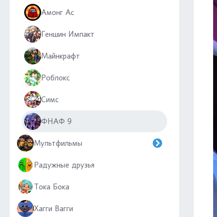
Амонг Ас
Геншин Импакт
Майнкрафт
Роблокс
Симс
ФНАФ 9
Мультфильмы
Радужные друзья
Тока Бока
Хагги Вагги