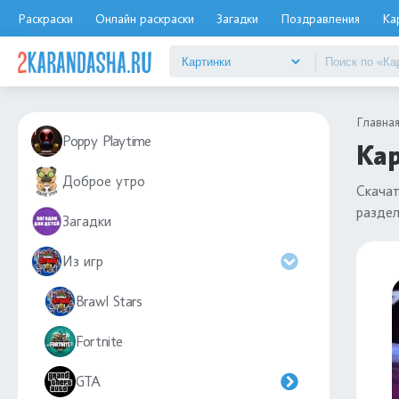
Раскраски
Онлайн раскраски
Загадки
Поздравления
Ка
Главна
Poppy Playtime
Кар
Доброе утро
Скача
разде
Загадки
Из игр
Brawl Stars
Fortnite
GTA