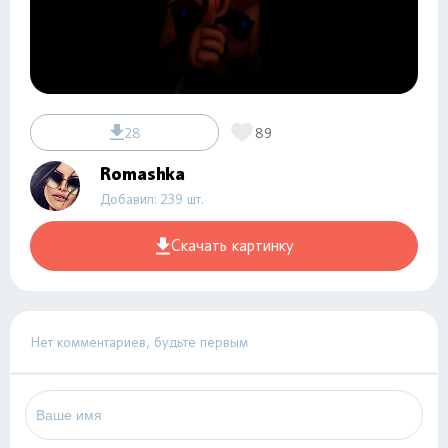
28
89
Romashka
Добавил: 239 шт.
Скачать картинку
Нет комментариев, будьте первым