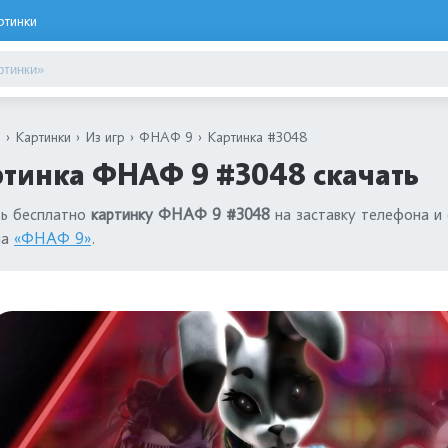
ртинки
я
Картинки
Из игр
ФНАФ 9
Картинка #3048
ртинка ФНАФ 9 #3048 скачать
ть бесплатно
картинку ФНАФ 9 #3048
на заставку телефона и 
ла
«ФНАФ 9»
.