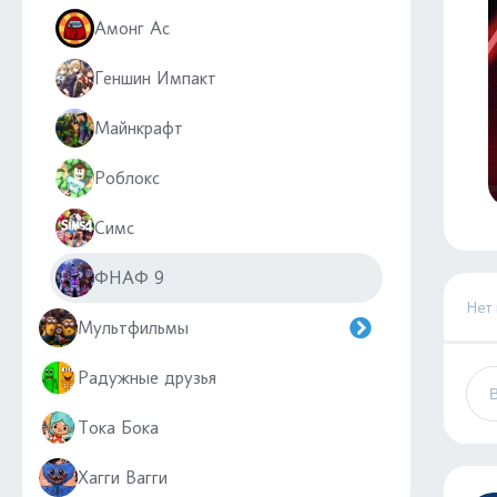
Амонг Ас
Геншин Импакт
Майнкрафт
Роблокс
Симс
ФНАФ 9
Нет
Мультфильмы
Радужные друзья
Тока Бока
Хагги Вагги