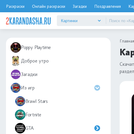
Раскраски
Онлайн раскраски
Загадки
Поздравления
Ка
Главна
Poppy Playtime
Ка
Доброе утро
Скача
разде
Загадки
Из игр
Brawl Stars
Fortnite
GTA