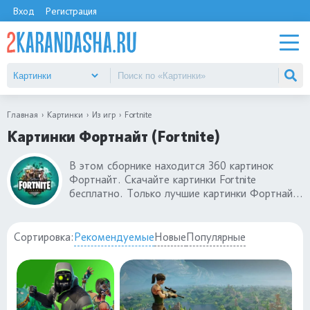
Вход
Регистрация
Главная
Картинки
Из игр
Fortnite
Картинки Фортнайт (Fortnite)
В этом сборнике находится 360 картинок
Фортнайт. Скачайте картинки Fortnite
бесплатно. Только лучшие картинки Фортнайт
(Fortnite), обои на рабочий стол и заставки на
телефон в хорошем качестве. Обои на рабочий
стол Фортнайт всех разрешений для любых
Сортировка:
Рекомендуемые
Новые
Популярные
экранов. Заставки на телефон Фортнайт
(Fortnite) понравятся вам. Большой выбор
картинок.